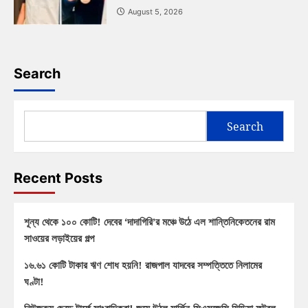
August 5, 2026
Search
Search
Recent Posts
শূন্য থেকে ১০০ কোটি! দেবের ‘দাদাগিরি’র মঞ্চে উঠে এল শান্তিনিকেতনের রাম
সাওয়ের লড়াইয়ের গল্প
১৬.৬১ কোটি টাকার ঋণ শোধ হয়নি! রাজপাল যাদবের সম্পত্তিতে নিলামের
ঘণ্টা!