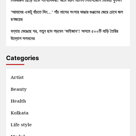
নিউজরুম ছেড়ে টার্ফে সাংবাদিকরা! জমে উঠল মার্লিন-সিএসজেসি মিডিয়া ফুটবল
‘আমাদের একটু বাঁচতে দিন…’ পাঁচ মাসের সংসার ভাঙার গুঞ্জনের জেরে চোখে জল
রণজয়ের
বন্যায় ভেঙেছে ঘর, নতুন ছাদ গড়বেন ‘ভাইজান’! অসমে ৫০০টি বাড়ি তৈরির
উদ্যোগ সলমনের
Categories
Artist
Beauty
Health
Kolkata
Life style