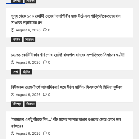
টলিপাড়া
বিনোদন
শূন্য থেকে ১০০ কোটি! দেবের ‘দাদাগিরি’র মঞ্চে উঠে এল শান্তিনিকেতনের রাম
সাওয়ের লড়াইয়ের গল্প
August 6, 2026
0
বলিউড
বিনোদন
১৬.৬১ কোটি টাকার ঋণ শোধ হয়নি! রাজপাল যাদবের সম্পত্তিতে নিলামের ঘণ্টা!
August 6, 2026
0
খেলা
ট্রেন্ডিং
নিউজরুম ছেড়ে টার্ফে সাংবাদিকরা! জমে উঠল মার্লিন-সিএসজেসি মিডিয়া ফুটবল
August 6, 2026
0
টলিপাড়া
বিনোদন
‘আমাদের একটু বাঁচতে দিন…’ পাঁচ মাসের সংসার ভাঙার গুঞ্জনের জেরে চোখে জল
রণজয়ের
August 6, 2026
0