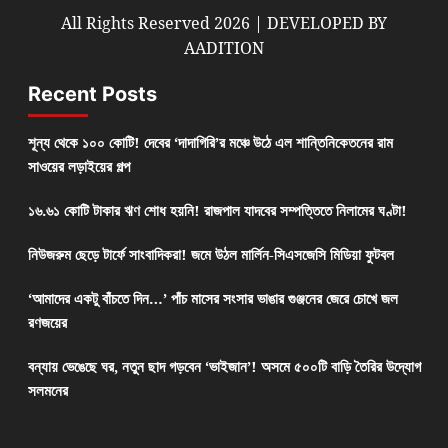
All Rights Reserved 2026 | DEVELOPED BY
AADITION
Recent Posts
শূন্য থেকে ১০০ কোটি! দেবের ‘দাদাগিরি’র মঞ্চে উঠে এল শান্তিনিকেতনের রাম
সাওয়ের লড়াইয়ের গল্প
১৬.৬১ কোটি টাকার ঋণ শোধ হয়নি! রাজপাল যাদবের সম্পত্তিতে নিলামের ঘণ্টা!
নিউজরুম ছেড়ে টার্ফে সাংবাদিকরা! জমে উঠল মার্লিন-সিএসজেসি মিডিয়া ফুটবল
‘আমাদের একটু বাঁচতে দিন…’ পাঁচ মাসের সংসার ভাঙার গুঞ্জনের জেরে চোখে জল
রণজয়ের
বন্যায় ভেঙেছে ঘর, নতুন ছাদ গড়বেন ‘ভাইজান’! অসমে ৫০০টি বাড়ি তৈরির উদ্যোগ
সলমনের