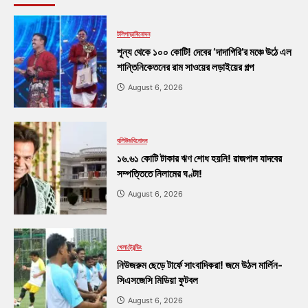
টলিপাড়া
বিনোদন
শূন্য থেকে ১০০ কোটি! দেবের ‘দাদাগিরি’র মঞ্চে উঠে এল
শান্তিনিকেতনের রাম সাওয়ের লড়াইয়ের গল্প
August 6, 2026
বলিউড
বিনোদন
১৬.৬১ কোটি টাকার ঋণ শোধ হয়নি! রাজপাল যাদবের
সম্পত্তিতে নিলামের ঘণ্টা!
August 6, 2026
খেলা
ট্রেন্ডিং
নিউজরুম ছেড়ে টার্ফে সাংবাদিকরা! জমে উঠল মার্লিন-
সিএসজেসি মিডিয়া ফুটবল
August 6, 2026