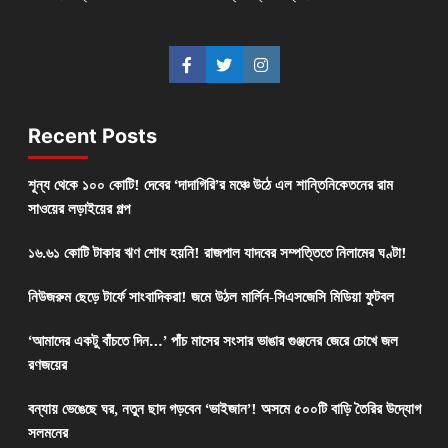
Recent Posts
শূন্য থেকে ১০০ কোটি! দেবের ‘দাদাগিরি’র মঞ্চে উঠে এল শান্তিনিকেতনের রাম
সাওয়ের লড়াইয়ের গল্প
১৬.৬১ কোটি টাকার ঋণ শোধ হয়নি! রাজপাল যাদবের সম্পত্তিতে নিলামের ঘণ্টা!
নিউজরুম ছেড়ে টার্ফে সাংবাদিকরা! জমে উঠল মার্লিন-সিএসজেসি মিডিয়া ফুটবল
‘আমাদের একটু বাঁচতে দিন…’ পাঁচ মাসের সংসার ভাঙার গুঞ্জনের জেরে চোখে জল
রণজয়ের
বন্যায় ভেঙেছে ঘর, নতুন ছাদ গড়বেন ‘ভাইজান’! অসমে ৫০০টি বাড়ি তৈরির উদ্যোগ
সলমনের