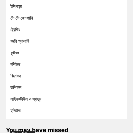
টলিপাড়া
টো টো কোম্পানি
ট্রেন্ডিং
ফটো গ্যালারি
ফুটবল
বলিউড
বিনোদন
রাশিফল
লাইফস্টাইল ও স্বাস্থ্য
হলিউড
You may have missed