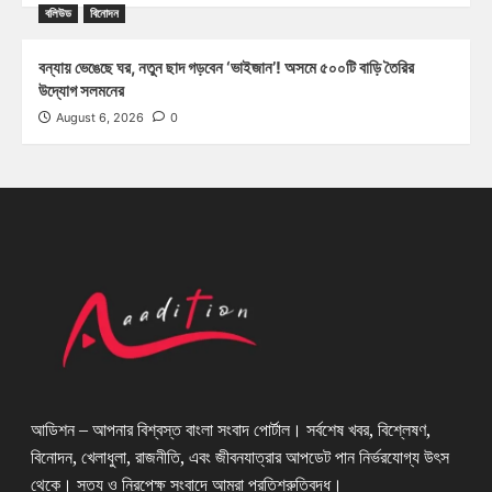
বলিউড
বিনোদন
বন্যায় ভেঙেছে ঘর, নতুন ছাদ গড়বেন ‘ভাইজান’! অসমে ৫০০টি বাড়ি তৈরির
উদ্যোগ সলমনের
August 6, 2026
0
আডিশন – আপনার বিশ্বস্ত বাংলা সংবাদ পোর্টাল। সর্বশেষ খবর, বিশ্লেষণ,
বিনোদন, খেলাধুলা, রাজনীতি, এবং জীবনযাত্রার আপডেট পান নির্ভরযোগ্য উৎস
থেকে। সত্য ও নিরপেক্ষ সংবাদে আমরা প্রতিশ্রুতিবদ্ধ।