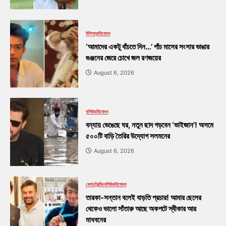
টলিপাড়া
বিনোদন
‘আমাদের একটু বাঁচতে দিন…’ পাঁচ মাসের সংসার ভাঙার
গুঞ্জনের জেরে চোখে জল রণজয়ের
August 6, 2026
বলিউড
বিনোদন
বন্যায় ভেঙেছে ঘর, নতুন ছাদ গড়বেন ‘ভাইজান’! অসমে
৫০০টি বাড়ি তৈরির উদ্যোগ সলমনের
August 6, 2026
খেলা
ট্রেন্ডিং
বলিউড
বিনোদন
তারকা-সন্তান বলেই বাড়তি প্রচার! আমার ছেলের
থেকেও ভালো সাঁতারু আছে অকপটে স্বীকার আর
মাধবনের