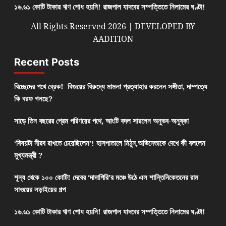
১৬.৬১ কোটি টাকার ঋণ শোধ হয়নি! রাজপাল যাদবের সম্পত্তিতে নিলামের ঘণ্টা!
All Rights Reserved 2026 | DEVELOPED BY
AADITION
Recent Posts
বিচ্ছেদের পথে ব্রেক! বিজয়ের বিরুদ্ধে মামলা প্রত্যাহার করলেন সঙ্গীতা, দাম্পত্যে
কি বরফ গলছে?
সাড়ে তিন বছরের প্রেম পরিণয়ের পথে, আংটি বদল সারলেন অনুভব-অনুষ্কা
‘বিষয়টা নীরব রাখতে চেয়েছিলেন’! হাসপাতালে মিঠুন,অভিনেতাকে দেখে কী বললেন
মুখ্যমন্ত্রী ?
শূন্য থেকে ১০০ কোটি! দেবের ‘দাদাগিরি’র মঞ্চে উঠে এল শান্তিনিকেতনের রাম
সাওয়ের লড়াইয়ের গল্প
১৬.৬১ কোটি টাকার ঋণ শোধ হয়নি! রাজপাল যাদবের সম্পত্তিতে নিলামের ঘণ্টা!