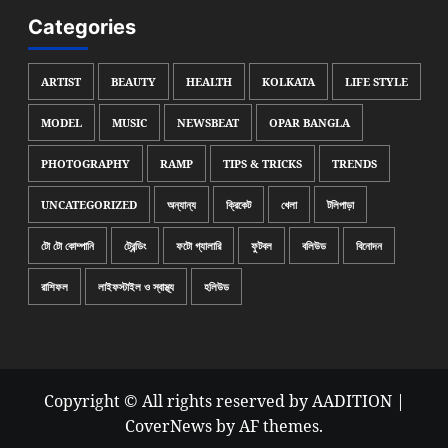
Categories
ARTIST
BEAUTY
HEALTH
KOLKATA
LIFE STYLE
MODEL
MUSIC
NEWSBEAT
OPAR BANGLA
PHOTOGRAPHY
RAMP
TIPS & TRICKS
TRENDS
UNCATEGORIZED
অন্যান্য
ক্রিকেট
খেলা
টলিপাড়া
টো টো কোম্পানি
ট্রেন্ডিং
ফটো গ্যালারি
ফুটবল
বলিউড
বিনোদন
রাশিফল
লাইফস্টাইল ও স্বাস্থ্য
হলিউড
Copyright © All rights reserved by AADITION
|
CoverNews
by AF themes.