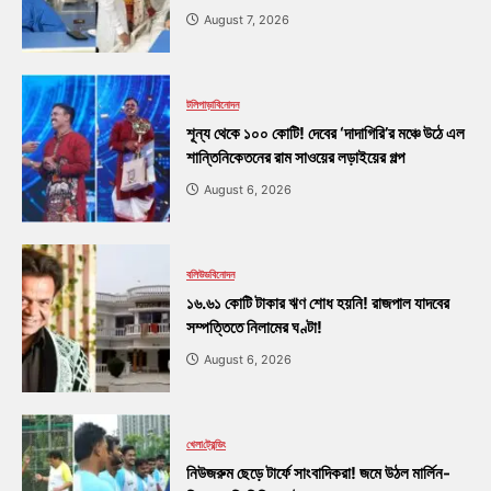
August 7, 2026
টলিপাড়া
বিনোদন
শূন্য থেকে ১০০ কোটি! দেবের ‘দাদাগিরি’র মঞ্চে উঠে এল
শান্তিনিকেতনের রাম সাওয়ের লড়াইয়ের গল্প
August 6, 2026
বলিউড
বিনোদন
১৬.৬১ কোটি টাকার ঋণ শোধ হয়নি! রাজপাল যাদবের
সম্পত্তিতে নিলামের ঘণ্টা!
August 6, 2026
খেলা
ট্রেন্ডিং
নিউজরুম ছেড়ে টার্ফে সাংবাদিকরা! জমে উঠল মার্লিন-