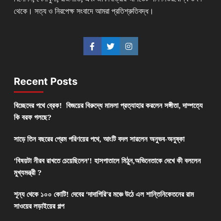
থেকে। সত্য ও নিরপেক্ষ সংবাদে আমরা প্রতিশ্রুতিবদ্ধ।
Recent Posts
বিচ্ছেদের পথে ব্রেক! বিজয়ের বিরুদ্ধে মামলা প্রত্যাহার করলেন সঙ্গীতা, দাম্পত্যে
কি বরফ গলছে?
সাড়ে তিন বছরের প্রেম পরিণয়ের পথে, আংটি বদল সারলেন অনুভব-অনুষ্কা
‘বিষয়টা নীরব রাখতে চেয়েছিলেন’! হাসপাতালে মিঠুন,অভিনেতাকে দেখে কী বললেন
মুখ্যমন্ত্রী ?
শূন্য থেকে ১০০ কোটি! দেবের ‘দাদাগিরি’র মঞ্চে উঠে এল শান্তিনিকেতনের রাম
সাওয়ের লড়াইয়ের গল্প