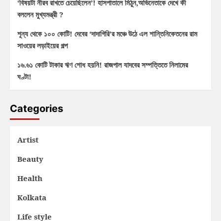
‘বিষয়টা নীরব রাখতে চেয়েছিলেন’! হাসপাতালে মিঠুন,অভিনেতাকে দেখে কী
বললেন মুখ্যমন্ত্রী ?
শূন্য থেকে ১০০ কোটি! দেবের ‘দাদাগিরি’র মঞ্চে উঠে এল শান্তিনিকেতনের রাম
সাওয়ের লড়াইয়ের গল্প
১৬.৬১ কোটি টাকার ঋণ শোধ হয়নি! রাজপাল যাদবের সম্পত্তিতে নিলামের
ঘণ্টা!
Categories
Artist
Beauty
Health
Kolkata
Life style