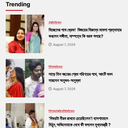
Trending
ট্রেন্ডিং
বিনোদন
বিচ্ছেদের পথে ব্রেক! বিজয়ের বিরুদ্ধে মামলা প্রত্যাহার
করলেন সঙ্গীতা, দাম্পত্যে কি বরফ গলছে?
August 7, 2026
টলিপাড়া
বিনোদন
সাড়ে তিন বছরের প্রেম পরিণয়ের পথে, আংটি বদল
সারলেন অনুভব-অনুষ্কা
August 7, 2026
টলিপাড়া
ট্রেন্ডিং
বলিউড
বিনোদন
‘বিষয়টা নীরব রাখতে চেয়েছিলেন’! হাসপাতালে
মিঠুন,অভিনেতাকে দেখে কী বললেন মুখ্যমন্ত্রী ?