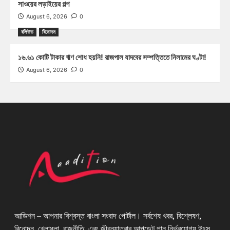
সাওয়ের লড়াইয়ের গল্প
August 6, 2026
0
বলিউড
বিনোদন
১৬.৬১ কোটি টাকার ঋণ শোধ হয়নি! রাজপাল যাদবের সম্পত্তিতে নিলামের ঘণ্টা!
August 6, 2026
0
আডিশন – আপনার বিশ্বস্ত বাংলা সংবাদ পোর্টাল। সর্বশেষ খবর, বিশ্লেষণ,
বিনোদন, খেলাধুলা, রাজনীতি, এবং জীবনযাত্রার আপডেট পান নির্ভরযোগ্য উৎস