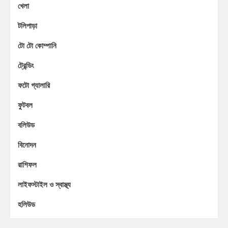
খেলা
টলিপাড়া
টো টো কোম্পানি
ট্রেন্ডিং
ফটো গ্যালারি
ফুটবল
বলিউড
বিনোদন
রাশিফল
লাইফস্টাইল ও স্বাস্থ্য
হলিউড