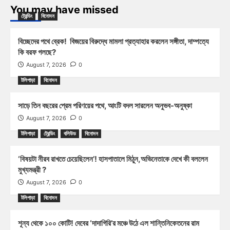
You may have missed
ট্রেন্ডিং
বিনোদন
বিচ্ছেদের পথে ব্রেক! বিজয়ের বিরুদ্ধে মামলা প্রত্যাহার করলেন সঙ্গীতা, দাম্পত্যে
কি বরফ গলছে?
August 7, 2026
0
টলিপাড়া
বিনোদন
সাড়ে তিন বছরের প্রেম পরিণয়ের পথে, আংটি বদল সারলেন অনুভব-অনুষ্কা
August 7, 2026
0
টলিপাড়া
ট্রেন্ডিং
বলিউড
বিনোদন
‘বিষয়টা নীরব রাখতে চেয়েছিলেন’! হাসপাতালে মিঠুন,অভিনেতাকে দেখে কী বললেন
মুখ্যমন্ত্রী ?
August 7, 2026
0
টলিপাড়া
বিনোদন
শূন্য থেকে ১০০ কোটি! দেবের ‘দাদাগিরি’র মঞ্চে উঠে এল শান্তিনিকেতনের রাম