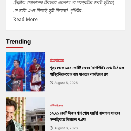
ট্রেন্ডিং: মহাকাশের ঠিকানায় এতকাল যে সংস্থাটার রকেট ছুটতো,
সে নাকি এখন নিজেই ছুটি নিয়েছে! পৃথিবীর...
Read More
Trending
টলিপাড়া
বিনোদন
শূন্য থেকে ১০০ কোটি! দেবের ‘দাদাগিরি’র মঞ্চে উঠে এল
শান্তিনিকেতনের রাম সাওয়ের লড়াইয়ের গল্প
August 6, 2026
বলিউড
বিনোদন
১৬.৬১ কোটি টাকার ঋণ শোধ হয়নি! রাজপাল যাদবের
সম্পত্তিতে নিলামের ঘণ্টা!
August 6, 2026