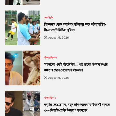
খেলা
ট্রেন্ডিং
নিউজরুম ছেড়ে টার্ফে সাংবাদিকরা! জমে উঠল মার্লিন-
সিএসজেসি মিডিয়া ফুটবল
August 6, 2026
টলিপাড়া
বিনোদন
‘আমাদের একটু বাঁচতে দিন…’ পাঁচ মাসের সংসার ভাঙার
গুঞ্জনের জেরে চোখে জল রণজয়ের
August 6, 2026
বলিউড
বিনোদন
বন্যায় ভেঙেছে ঘর, নতুন ছাদ গড়বেন ‘ভাইজান’! অসমে
৫০০টি বাড়ি তৈরির উদ্যোগ সলমনের