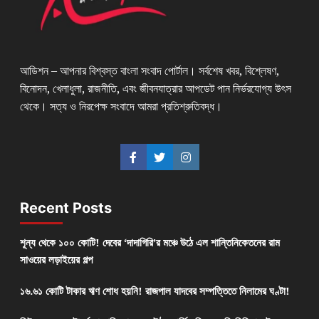
আডিশন – আপনার বিশ্বস্ত বাংলা সংবাদ পোর্টাল। সর্বশেষ খবর, বিশ্লেষণ,
বিনোদন, খেলাধুলা, রাজনীতি, এবং জীবনযাত্রার আপডেট পান নির্ভরযোগ্য উৎস
থেকে। সত্য ও নিরপেক্ষ সংবাদে আমরা প্রতিশ্রুতিবদ্ধ।
Recent Posts
শূন্য থেকে ১০০ কোটি! দেবের ‘দাদাগিরি’র মঞ্চে উঠে এল শান্তিনিকেতনের রাম
সাওয়ের লড়াইয়ের গল্প
১৬.৬১ কোটি টাকার ঋণ শোধ হয়নি! রাজপাল যাদবের সম্পত্তিতে নিলামের ঘণ্টা!