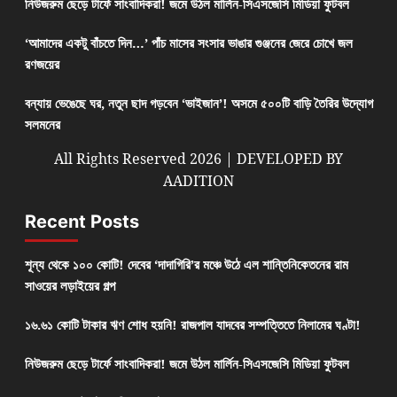
নিউজরুম ছেড়ে টার্ফে সাংবাদিকরা! জমে উঠল মার্লিন-সিএসজেসি মিডিয়া ফুটবল
‘আমাদের একটু বাঁচতে দিন…’ পাঁচ মাসের সংসার ভাঙার গুঞ্জনের জেরে চোখে জল
রণজয়ের
বন্যায় ভেঙেছে ঘর, নতুন ছাদ গড়বেন ‘ভাইজান’! অসমে ৫০০টি বাড়ি তৈরির উদ্যোগ
সলমনের
All Rights Reserved 2026 | DEVELOPED BY
AADITION
Recent Posts
শূন্য থেকে ১০০ কোটি! দেবের ‘দাদাগিরি’র মঞ্চে উঠে এল শান্তিনিকেতনের রাম
সাওয়ের লড়াইয়ের গল্প
১৬.৬১ কোটি টাকার ঋণ শোধ হয়নি! রাজপাল যাদবের সম্পত্তিতে নিলামের ঘণ্টা!
নিউজরুম ছেড়ে টার্ফে সাংবাদিকরা! জমে উঠল মার্লিন-সিএসজেসি মিডিয়া ফুটবল