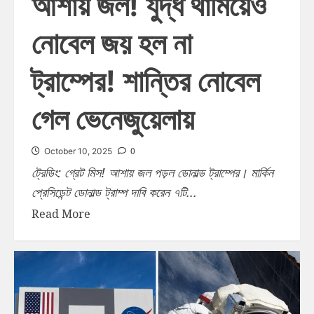
আশায় জল! যুদ্ধ থামিয়েও
নোবেল জয় হল না
ট্রাম্পের! শান্তির নোবেল
গেল ভেনেজুয়েলায়
0
October 10, 2025
ট্রেডিং: গ্রেট মিস! আশায় জল পড়ল ডোনাল্ড ট্রাম্পের। মার্কিন
প্রেসিডেন্ট ডোনাল্ড ট্রাম্প দাবি করেন ৭টি...
Read More