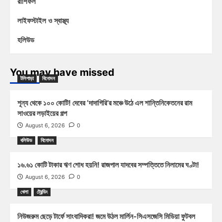
রাশিফল
লাইফস্টাইল ও স্বাস্থ্য
হলিউড
You may have missed
টলিপাড়া
বিনোদন
শূন্য থেকে ১০০ কোটি! দেবের ‘দাদাগিরি’র মঞ্চে উঠে এল শান্তিনিকেতনের রাম
সাওয়ের লড়াইয়ের গল্প
August 6, 2026
0
বলিউড
বিনোদন
১৬.৬১ কোটি টাকার ঋণ শোধ হয়নি! রাজপাল যাদবের সম্পত্তিতে নিলামের ঘণ্টা!
August 6, 2026
0
খেলা
ট্রেন্ডিং
নিউজরুম ছেড়ে টার্ফে সাংবাদিকরা! জমে উঠল মার্লিন-সিএসজেসি মিডিয়া ফুটবল