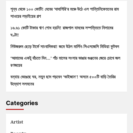
শূন্য থেকে ১০০ কোটি! দেবের ‘দাদাগিরি’র মঞ্চে উঠে এল শান্তিনিকেতনের রাম
সাওয়ের লড়াইয়ের গল্প
১৬.৬১ কোটি টাকার ঋণ শোধ হয়নি! রাজপাল যাদবের সম্পত্তিতে নিলামের
ঘণ্টা!
নিউজরুম ছেড়ে টার্ফে সাংবাদিকরা! জমে উঠল মার্লিন-সিএসজেসি মিডিয়া ফুটবল
‘আমাদের একটু বাঁচতে দিন…’ পাঁচ মাসের সংসার ভাঙার গুঞ্জনের জেরে চোখে জল
রণজয়ের
বন্যায় ভেঙেছে ঘর, নতুন ছাদ গড়বেন ‘ভাইজান’! অসমে ৫০০টি বাড়ি তৈরির
উদ্যোগ সলমনের
Categories
Artist