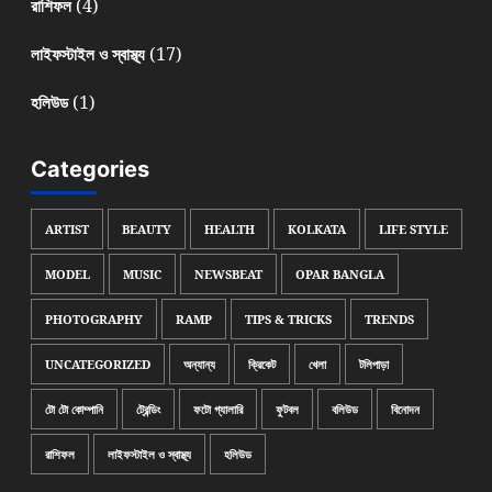
(4)
রাশিফল
(17)
লাইফস্টাইল ও স্বাস্থ্য
(1)
হলিউড
Categories
ARTIST
BEAUTY
HEALTH
KOLKATA
LIFE STYLE
MODEL
MUSIC
NEWSBEAT
OPAR BANGLA
PHOTOGRAPHY
RAMP
TIPS & TRICKS
TRENDS
UNCATEGORIZED
অন্যান্য
ক্রিকেট
খেলা
টলিপাড়া
টো টো কোম্পানি
ট্রেন্ডিং
ফটো গ্যালারি
ফুটবল
বলিউড
বিনোদন
রাশিফল
লাইফস্টাইল ও স্বাস্থ্য
হলিউড