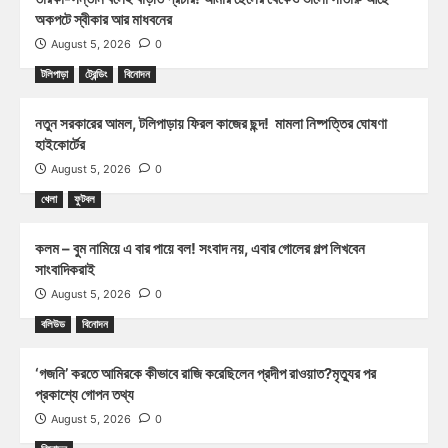
অকপটে স্বীকার আর মাধবনের
August 5, 2026
0
টলিপাড়া
ট্রেন্ডিং
বিনোদন
নতুন সরকারের আমল, টলিপাড়ায় ফিরল কাজের ছন্দ! মামলা নিষ্পত্তির ঘোষণা
হাইকোর্টের
August 5, 2026
0
খেলা
ফুটবল
কলম – বুম নামিয়ে এ বার পায়ে বল! সংবাদ নয়, এবার গোলের গল্প লিখবেন
সাংবাদিকরাই
August 5, 2026
0
বলিউড
বিনোদন
‘গজনি’ করতে আমিরকে কীভাবে রাজি করেছিলেন প্রদীপ রাওয়াত?মৃত্যুর পর
প্রকাশ্যে গোপন তথ্য
August 5, 2026
0