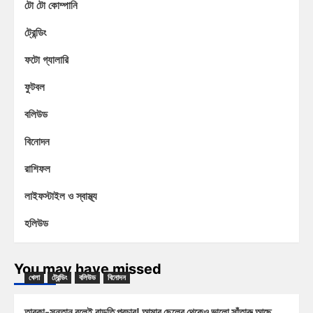
টো টো কোম্পানি
ট্রেন্ডিং
ফটো গ্যালারি
ফুটবল
বলিউড
বিনোদন
রাশিফল
লাইফস্টাইল ও স্বাস্থ্য
হলিউড
You may have missed
খেলা
ট্রেন্ডিং
বলিউড
বিনোদন
তারকা-সন্তান বলেই বাড়তি প্রচার! আমার ছেলের থেকেও ভালো সাঁতারু আছে