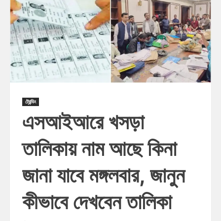
ট্রেন্ডিং
এসআইআরে খসড়া
তালিকায় নাম আছে কিনা
জানা যাবে মঙ্গলবার, জানুন
কীভাবে দেখবেন তালিকা