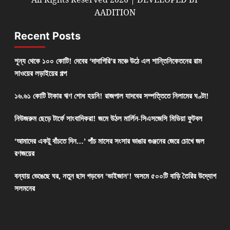
AADITION
Recent Posts
শূন্য থেকে ১০০ কোটি! দেবের ‘দাদাগিরি’র মঞ্চে উঠে এল শান্তিনিকেতনের রাম
সাওয়ের লড়াইয়ের গল্প
১৬.৬১ কোটি টাকার ঋণ শোধ হয়নি! রাজপাল যাদবের সম্পত্তিতে নিলামের ঘণ্টা!
নিউজরুম ছেড়ে টার্ফে সাংবাদিকরা! জমে উঠল মার্লিন-সিএসজেসি মিডিয়া ফুটবল
‘আমাদের একটু বাঁচতে দিন…’ পাঁচ মাসের সংসার ভাঙার গুঞ্জনের জেরে চোখে জল
রণজয়ের
বন্যায় ভেঙেছে ঘর, নতুন ছাদ গড়বেন ‘ভাইজান’! অসমে ৫০০টি বাড়ি তৈরির উদ্যোগ
সলমনের