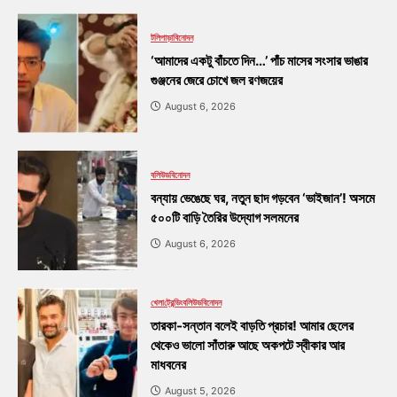
টলিপাড়া
বিনোদন
‘আমাদের একটু বাঁচতে দিন…’ পাঁচ মাসের সংসার ভাঙার
গুঞ্জনের জেরে চোখে জল রণজয়ের
August 6, 2026
বলিউড
বিনোদন
বন্যায় ভেঙেছে ঘর, নতুন ছাদ গড়বেন ‘ভাইজান’! অসমে
৫০০টি বাড়ি তৈরির উদ্যোগ সলমনের
August 6, 2026
খেলা
ট্রেন্ডিং
বলিউড
বিনোদন
তারকা-সন্তান বলেই বাড়তি প্রচার! আমার ছেলের
থেকেও ভালো সাঁতারু আছে অকপটে স্বীকার আর
মাধবনের
August 5, 2026