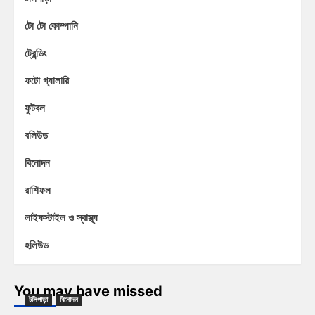
টো টো কোম্পানি
ট্রেন্ডিং
ফটো গ্যালারি
ফুটবল
বলিউড
বিনোদন
রাশিফল
লাইফস্টাইল ও স্বাস্থ্য
হলিউড
You may have missed
টলিপাড়া
বিনোদন