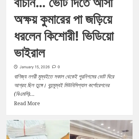
বাঁচান… ভোট দিতে আসা
অক্ষয় কুমারের পা জড়িয়ে
ধরলেন কিশোরী! ভিডিয়ো
ভাইরাল
0
January 15, 2026
বাণিজ্য নগরী মুম্বইতে সকাল থেকেই পুরনিগমের ভোট ঘিরে
আগ্রহ ছিল তুঙ্গে। বৃহন্মুম্বই মিউনিসিপ্যাল কর্পোরেশনের
(বিএমসি)...
Read More