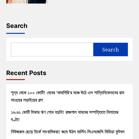
Search
Search
Recent Posts
শূন্য থেকে ১০০ কোটি! দেবের ‘দাদাগিরি’র মঞ্চে উঠে এল শান্তিনিকেতনের রাম
সাওয়ের লড়াইয়ের গল্প
১৬.৬১ কোটি টাকার ঋণ শোধ হয়নি! রাজপাল যাদবের সম্পত্তিতে নিলামের
ঘণ্টা!
নিউজরুম ছেড়ে টার্ফে সাংবাদিকরা! জমে উঠল মার্লিন-সিএসজেসি মিডিয়া ফুটবল