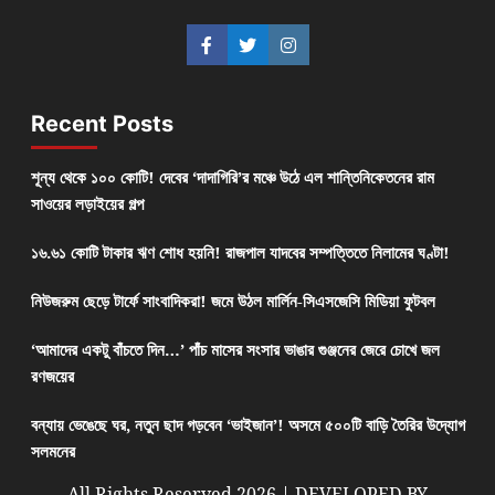
Recent Posts
শূন্য থেকে ১০০ কোটি! দেবের ‘দাদাগিরি’র মঞ্চে উঠে এল শান্তিনিকেতনের রাম
সাওয়ের লড়াইয়ের গল্প
১৬.৬১ কোটি টাকার ঋণ শোধ হয়নি! রাজপাল যাদবের সম্পত্তিতে নিলামের ঘণ্টা!
নিউজরুম ছেড়ে টার্ফে সাংবাদিকরা! জমে উঠল মার্লিন-সিএসজেসি মিডিয়া ফুটবল
‘আমাদের একটু বাঁচতে দিন…’ পাঁচ মাসের সংসার ভাঙার গুঞ্জনের জেরে চোখে জল
রণজয়ের
বন্যায় ভেঙেছে ঘর, নতুন ছাদ গড়বেন ‘ভাইজান’! অসমে ৫০০টি বাড়ি তৈরির উদ্যোগ
সলমনের
All Rights Reserved 2026 | DEVELOPED BY