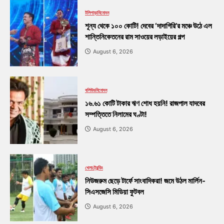
টলিপাড়া
বিনোদন
শূন্য থেকে ১০০ কোটি! দেবের ‘দাদাগিরি’র মঞ্চে উঠে এল
শান্তিনিকেতনের রাম সাওয়ের লড়াইয়ের গল্প
August 6, 2026
বলিউড
বিনোদন
১৬.৬১ কোটি টাকার ঋণ শোধ হয়নি! রাজপাল যাদবের
সম্পত্তিতে নিলামের ঘণ্টা!
August 6, 2026
খেলা
ট্রেন্ডিং
নিউজরুম ছেড়ে টার্ফে সাংবাদিকরা! জমে উঠল মার্লিন-
সিএসজেসি মিডিয়া ফুটবল
August 6, 2026