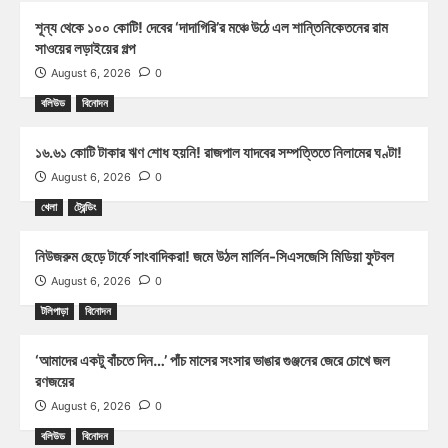
শূন্য থেকে ১০০ কোটি! দেবের ‘দাদাগিরি’র মঞ্চে উঠে এল শান্তিনিকেতনের রাম
সাওয়ের লড়াইয়ের গল্প
August 6, 2026
0
বলিউড
বিনোদন
১৬.৬১ কোটি টাকার ঋণ শোধ হয়নি! রাজপাল যাদবের সম্পত্তিতে নিলামের ঘণ্টা!
August 6, 2026
0
খেলা
ট্রেন্ডিং
নিউজরুম ছেড়ে টার্ফে সাংবাদিকরা! জমে উঠল মার্লিন-সিএসজেসি মিডিয়া ফুটবল
August 6, 2026
0
টলিপাড়া
বিনোদন
‘আমাদের একটু বাঁচতে দিন…’ পাঁচ মাসের সংসার ভাঙার গুঞ্জনের জেরে চোখে জল
রণজয়ের
August 6, 2026
0
বলিউড
বিনোদন