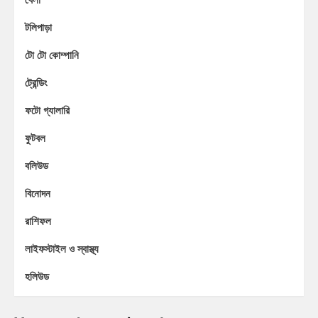
টলিপাড়া
টো টো কোম্পানি
ট্রেন্ডিং
ফটো গ্যালারি
ফুটবল
বলিউড
বিনোদন
রাশিফল
লাইফস্টাইল ও স্বাস্থ্য
হলিউড