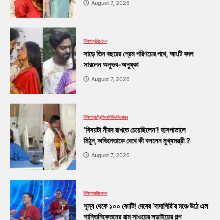
August 7, 2026
টলিপাড়া
বিনোদন
সাড়ে তিন বছরের প্রেম পরিণয়ের পথে, আংটি বদল
সারলেন অনুভব-অনুষ্কা
August 7, 2026
টলিপাড়া
ট্রেন্ডিং
বলিউড
বিনোদন
‘বিষয়টা নীরব রাখতে চেয়েছিলেন’! হাসপাতালে
মিঠুন,অভিনেতাকে দেখে কী বললেন মুখ্যমন্ত্রী ?
August 7, 2026
টলিপাড়া
বিনোদন
শূন্য থেকে ১০০ কোটি! দেবের ‘দাদাগিরি’র মঞ্চে উঠে এল
শান্তিনিকেতনের রাম সাওয়ের লড়াইয়ের গল্প