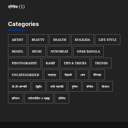
(1)
হলিউড
Categories
ARTIST
BEAUTY
HEALTH
KOLKATA
LIFE STYLE
MODEL
MUSIC
NEWSBEAT
OPAR BANGLA
PHOTOGRAPHY
RAMP
TIPS & TRICKS
TRENDS
UNCATEGORIZED
অন্যান্য
ক্রিকেট
খেলা
টলিপাড়া
টো টো কোম্পানি
ট্রেন্ডিং
ফটো গ্যালারি
ফুটবল
বলিউড
বিনোদন
রাশিফল
লাইফস্টাইল ও স্বাস্থ্য
হলিউড