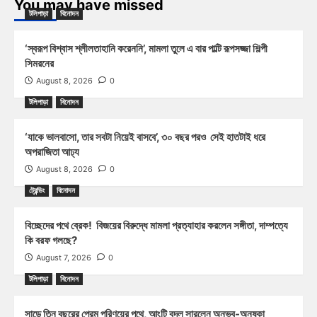
You may have missed
টলিপাড়া
বিনোদন
‘স্বরূপ বিশ্বাস শ্লীলতাহানি করেননি’, মামলা তুলে এ বার পাল্টি রূপসজ্জা শিল্পী
সিমরনের
August 8, 2026
0
টলিপাড়া
বিনোদন
‘যাকে ভালবাসো, তার সবটা নিয়েই বাসবে’, ৩০ বছর পরও সেই হাতটাই ধরে
অপরাজিতা আঢ্য
August 8, 2026
0
ট্রেন্ডিং
বিনোদন
বিচ্ছেদের পথে ব্রেক! বিজয়ের বিরুদ্ধে মামলা প্রত্যাহার করলেন সঙ্গীতা, দাম্পত্যে
কি বরফ গলছে?
August 7, 2026
0
টলিপাড়া
বিনোদন
সাড়ে তিন বছরের প্রেম পরিণয়ের পথে, আংটি বদল সারলেন অনুভব-অনুষ্কা