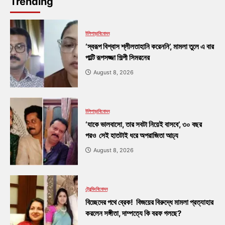
Trending
টলিপাড়া
বিনোদন
‘স্বরূপ বিশ্বাস শ্লীলতাহানি করেননি’, মামলা তুলে এ বার
পাল্টি রূপসজ্জা শিল্পী সিমরনের
August 8, 2026
টলিপাড়া
বিনোদন
‘যাকে ভালবাসো, তার সবটা নিয়েই বাসবে’, ৩০ বছর
পরও সেই হাতটাই ধরে অপরাজিতা আঢ্য
August 8, 2026
ট্রেন্ডিং
বিনোদন
বিচ্ছেদের পথে ব্রেক! বিজয়ের বিরুদ্ধে মামলা প্রত্যাহার
করলেন সঙ্গীতা, দাম্পত্যে কি বরফ গলছে?