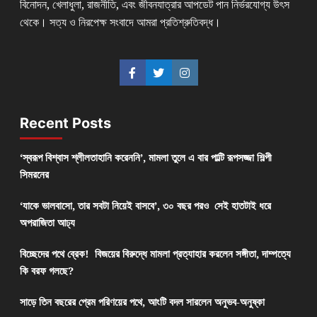
বিনোদন, খেলাধুলা, রাজনীতি, এবং জীবনযাত্রার আপডেট পান নির্ভরযোগ্য উৎস
থেকে। সত্য ও নিরপেক্ষ সংবাদে আমরা প্রতিশ্রুতিবদ্ধ।
Recent Posts
‘স্বরূপ বিশ্বাস শ্লীলতাহানি করেননি’, মামলা তুলে এ বার পাল্টি রূপসজ্জা শিল্পী
সিমরনের
‘যাকে ভালবাসো, তার সবটা নিয়েই বাসবে’, ৩০ বছর পরও সেই হাতটাই ধরে
অপরাজিতা আঢ্য
বিচ্ছেদের পথে ব্রেক! বিজয়ের বিরুদ্ধে মামলা প্রত্যাহার করলেন সঙ্গীতা, দাম্পত্যে
কি বরফ গলছে?
সাড়ে তিন বছরের প্রেম পরিণয়ের পথে, আংটি বদল সারলেন অনুভব-অনুষ্কা