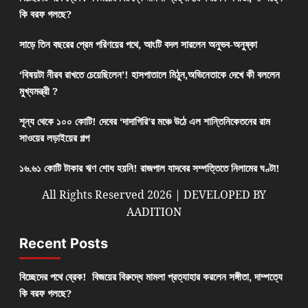
কি বরফ গলছে?
সাড়ে তিন বছরের প্রেম পরিণয়ের পথে, আংটি বদল সারলেন অনুভব-অনুষ্কা
‘বিষয়টা নীরব রাখতে চেয়েছিলেন’! হাসপাতালে মিঠুন,অভিনেতাকে দেখে কী বললেন
মুখ্যমন্ত্রী ?
শূন্য থেকে ১০০ কোটি! দেবের ‘দাদাগিরি’র মঞ্চে উঠে এল শান্তিনিকেতনের রাম
সাওয়ের লড়াইয়ের গল্প
১৬.৬১ কোটি টাকার ঋণ শোধ হয়নি! রাজপাল যাদবের সম্পত্তিতে নিলামের ঘণ্টা!
All Rights Reserved 2026 | DEVELOPED BY
AADITION
Recent Posts
বিচ্ছেদের পথে ব্রেক! বিজয়ের বিরুদ্ধে মামলা প্রত্যাহার করলেন সঙ্গীতা, দাম্পত্যে
কি বরফ গলছে?