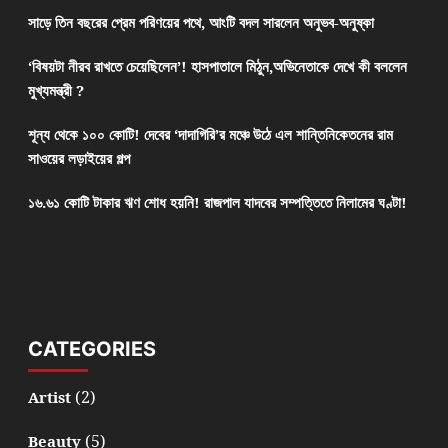
সাড়ে তিন বছরের প্রেম পরিণয়ের পথে, আংটি বদল সারলেন অনুভব-অনুষ্কা
‘বিষয়টা নীরব রাখতে চেয়েছিলেন’! হাসপাতালে মিঠুন,অভিনেতাকে দেখে কী বললেন
মুখ্যমন্ত্রী ?
শূন্য থেকে ১০০ কোটি! দেবের ‘দাদাগিরি’র মঞ্চে উঠে এল শান্তিনিকেতনের রাম
সাওয়ের লড়াইয়ের গল্প
১৬.৬১ কোটি টাকার ঋণ শোধ হয়নি! রাজপাল যাদবের সম্পত্তিতে নিলামের ঘণ্টা!
CATEGORIES
(2)
Artist
(5)
Beauty