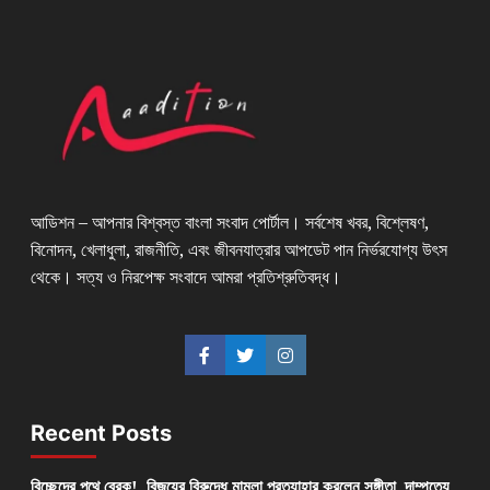
আডিশন – আপনার বিশ্বস্ত বাংলা সংবাদ পোর্টাল। সর্বশেষ খবর, বিশ্লেষণ,
বিনোদন, খেলাধুলা, রাজনীতি, এবং জীবনযাত্রার আপডেট পান নির্ভরযোগ্য উৎস
থেকে। সত্য ও নিরপেক্ষ সংবাদে আমরা প্রতিশ্রুতিবদ্ধ।
Recent Posts
বিচ্ছেদের পথে ব্রেক! বিজয়ের বিরুদ্ধে মামলা প্রত্যাহার করলেন সঙ্গীতা, দাম্পত্যে