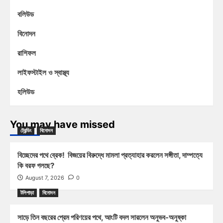
বলিউড
বিনোদন
রাশিফল
লাইফস্টাইল ও স্বাস্থ্য
হলিউড
You may have missed
ট্রেন্ডিং
বিনোদন
বিচ্ছেদের পথে ব্রেক! বিজয়ের বিরুদ্ধে মামলা প্রত্যাহার করলেন সঙ্গীতা, দাম্পত্যে
কি বরফ গলছে?
August 7, 2026
0
টলিপাড়া
বিনোদন
সাড়ে তিন বছরের প্রেম পরিণয়ের পথে, আংটি বদল সারলেন অনুভব-অনুষ্কা