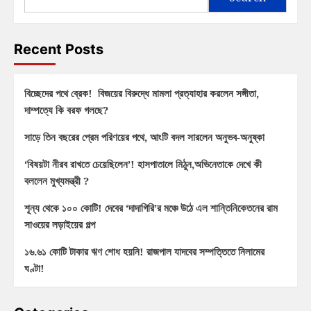
Recent Posts
বিচ্ছেদের পথে ব্রেক! বিজয়ের বিরুদ্ধে মামলা প্রত্যাহার করলেন সঙ্গীতা,
দাম্পত্যে কি বরফ গলছে?
সাড়ে তিন বছরের প্রেম পরিণয়ের পথে, আংটি বদল সারলেন অনুভব-অনুষ্কা
‘বিষয়টা নীরব রাখতে চেয়েছিলেন’! হাসপাতালে মিঠুন,অভিনেতাকে দেখে কী
বললেন মুখ্যমন্ত্রী ?
শূন্য থেকে ১০০ কোটি! দেবের ‘দাদাগিরি’র মঞ্চে উঠে এল শান্তিনিকেতনের রাম
সাওয়ের লড়াইয়ের গল্প
১৬.৬১ কোটি টাকার ঋণ শোধ হয়নি! রাজপাল যাদবের সম্পত্তিতে নিলামের
ঘণ্টা!