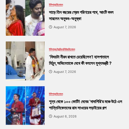
টলিপাড়া
বিনোদন
সাড়ে তিন বছরের প্রেম পরিণয়ের পথে, আংটি বদল
সারলেন অনুভব-অনুষ্কা
August 7, 2026
টলিপাড়া
ট্রেন্ডিং
বলিউড
বিনোদন
‘বিষয়টা নীরব রাখতে চেয়েছিলেন’! হাসপাতালে
মিঠুন,অভিনেতাকে দেখে কী বললেন মুখ্যমন্ত্রী ?
August 7, 2026
টলিপাড়া
বিনোদন
শূন্য থেকে ১০০ কোটি! দেবের ‘দাদাগিরি’র মঞ্চে উঠে এল
শান্তিনিকেতনের রাম সাওয়ের লড়াইয়ের গল্প
August 6, 2026