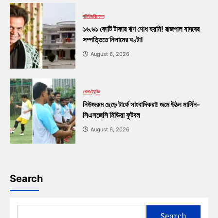
বলিউড
বিনোদন
১৬.৬১ কোটি টাকার ঋণ শোধ হয়নি! রাজপাল যাদবের
সম্পত্তিতে নিলামের ঘণ্টা!
August 6, 2026
খেলা
ট্রেন্ডিং
নিউজরুম ছেড়ে টার্ফে সাংবাদিকরা! জমে উঠল মার্লিন-
সিএসজেসি মিডিয়া ফুটবল
August 6, 2026
Search
Search