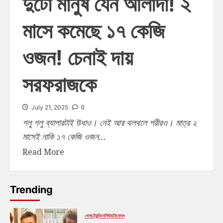
দুটো মানুষ যেন আলাদা! ২
মাসে কমেছে ১৭ কেজি
ওজন! চেনাই দায়
সরফরাজকে
0
July 21, 2025
গলু গলু ব্যাপারটাই উধাও। নেই আর থলথলে শরীরও। মাত্র ২
মাসেই নাকি ১৭ কেজি ওজন...
Read More
Trending
খেলা
ট্রেন্ডিং
বলিউড
বিনোদন