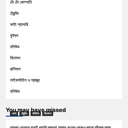
টো টো কোম্পানি
ট্রেন্ডিং
ফটো গ্যালারি
ফুটবল
বলিউড
বিনোদন
রাশিফল
লাইফস্টাইল ও স্বাস্থ্য
হলিউড
You may have missed
খেলা
ট্রেন্ডিং
বলিউড
বিনোদন
তারকা-সন্তান বলেই বাড়তি প্রচার! আমার ছেলের থেকেও ভালো সাঁতারু আছে