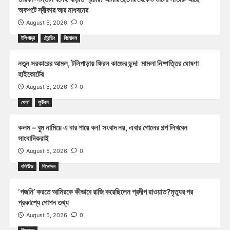
অকপটে স্বীকার আর মাধবনের
August 5, 2026
0
টলিপাড়া
ট্রেন্ডিং
বিনোদন
নতুন সরকারের আমল, টলিপাড়ায় ফিরল কাজের ছন্দ! মামলা নিষ্পত্তির ঘোষণা
হাইকোর্টের
August 5, 2026
0
খেলা
ফুটবল
কলম – বুম নামিয়ে এ বার পায়ে বল! সংবাদ নয়, এবার গোলের গল্প লিখবেন
সাংবাদিকরাই
August 5, 2026
0
বলিউড
বিনোদন
‘গজনি’ করতে আমিরকে কীভাবে রাজি করেছিলেন প্রদীপ রাওয়াত?মৃত্যুর পর
প্রকাশ্যে গোপন তথ্য
August 5, 2026
0