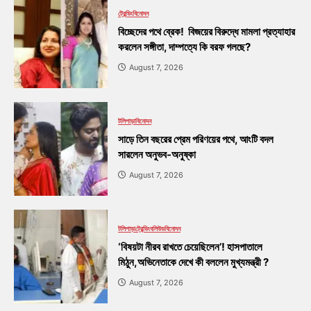
ট্রেন্ডিং
বিনোদন
বিচ্ছেদের পথে ব্রেক! বিজয়ের বিরুদ্ধে মামলা প্রত্যাহার
করলেন সঙ্গীতা, দাম্পত্যে কি বরফ গলছে?
August 7, 2026
টলিপাড়া
বিনোদন
সাড়ে তিন বছরের প্রেম পরিণয়ের পথে, আংটি বদল
সারলেন অনুভব-অনুষ্কা
August 7, 2026
টলিপাড়া
ট্রেন্ডিং
বলিউড
বিনোদন
‘বিষয়টা নীরব রাখতে চেয়েছিলেন’! হাসপাতালে
মিঠুন,অভিনেতাকে দেখে কী বললেন মুখ্যমন্ত্রী ?
August 7, 2026