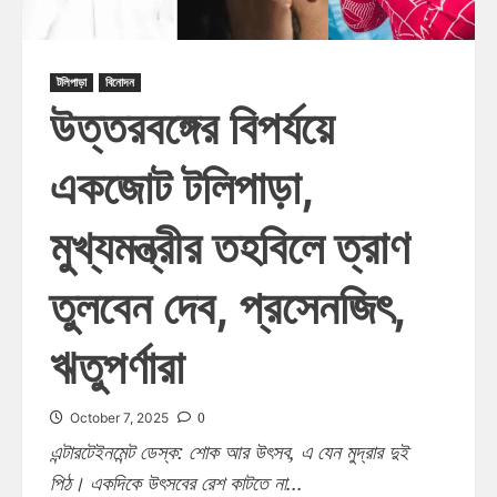
টলিপাড়া
বিনোদন
উত্তরবঙ্গের বিপর্যয়ে
একজোট টলিপাড়া,
মুখ্যমন্ত্রীর তহবিলে ত্রাণ
তুলবেন দেব, প্রসেনজিৎ,
ঋতুপর্ণারা
0
October 7, 2025
এন্টারটেইনমেন্ট ডেস্ক: শোক আর উৎসব, এ যেন মুদ্রার দুই
পিঠ। একদিকে উৎসবের রেশ কাটতে না...