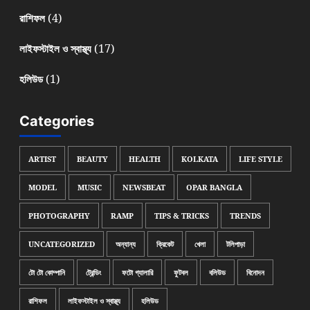
(4)
রাশিফল
(17)
লাইফস্টাইল ও স্বাস্থ্য
(1)
হলিউড
Categories
ARTIST
BEAUTY
HEALTH
KOLKATA
LIFE STYLE
MODEL
MUSIC
NEWSBEAT
OPAR BANGLA
PHOTOGRAPHY
RAMP
TIPS & TRICKS
TRENDS
UNCATEGORIZED
অন্যান্য
ক্রিকেট
খেলা
টলিপাড়া
টো টো কোম্পানি
ট্রেন্ডিং
ফটো গ্যালারি
ফুটবল
বলিউড
বিনোদন
রাশিফল
লাইফস্টাইল ও স্বাস্থ্য
হলিউড