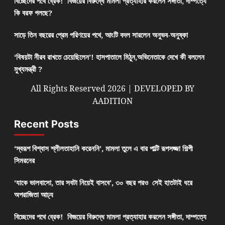
বিচ্ছেদের পথে ব্রেক! বিজয়ের বিরুদ্ধে মামলা প্রত্যাহার করলেন সঙ্গীতা, দাম্পত্যে
কি বরফ গলছে?
সাড়ে তিন বছরের প্রেম পরিণয়ের পথে, আংটি বদল সারলেন অনুভব-অনুষ্কা
‘বিষয়টা নীরব রাখতে চেয়েছিলেন’! হাসপাতালে মিঠুন,অভিনেতাকে দেখে কী বললেন
মুখ্যমন্ত্রী ?
All Rights Reserved 2026 | DEVELOPED BY
AADITION
Recent Posts
‘স্বরূপ বিশ্বাস শ্লীলতাহানি করেননি’, মামলা তুলে এ বার পাল্টি রূপসজ্জা শিল্পী
সিমরনের
‘যাকে ভালবাসো, তার সবটা নিয়েই বাসবে’, ৩০ বছর পরও সেই হাতটাই ধরে
অপরাজিতা আঢ্য
বিচ্ছেদের পথে ব্রেক! বিজয়ের বিরুদ্ধে মামলা প্রত্যাহার করলেন সঙ্গীতা, দাম্পত্যে