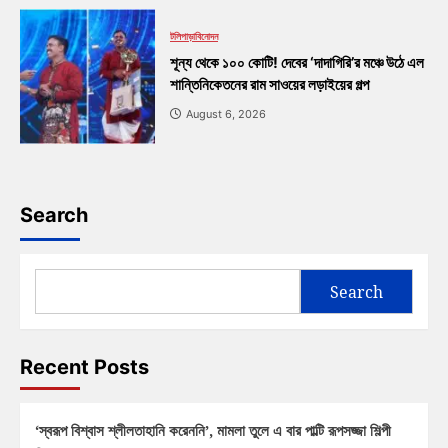
টলিপাড়া
বিনোদন
শূন্য থেকে ১০০ কোটি! দেবের ‘দাদাগিরি’র মঞ্চে উঠে এল
শান্তিনিকেতনের রাম সাওয়ের লড়াইয়ের গল্প
August 6, 2026
Search
Search
Recent Posts
‘স্বরূপ বিশ্বাস শ্লীলতাহানি করেননি’, মামলা তুলে এ বার পাল্টি রূপসজ্জা শিল্পী