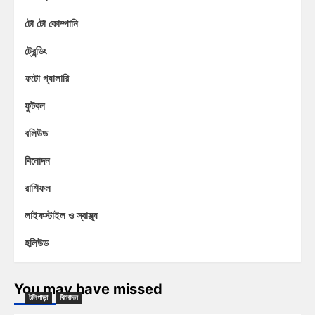
টো টো কোম্পানি
ট্রেন্ডিং
ফটো গ্যালারি
ফুটবল
বলিউড
বিনোদন
রাশিফল
লাইফস্টাইল ও স্বাস্থ্য
হলিউড
You may have missed
টলিপাড়া
বিনোদন