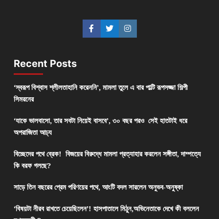
Recent Posts
‘স্বরূপ বিশ্বাস শ্লীলতাহানি করেননি’, মামলা তুলে এ বার পাল্টি রূপসজ্জা শিল্পী
সিমরনের
‘যাকে ভালবাসো, তার সবটা নিয়েই বাসবে’, ৩০ বছর পরও সেই হাতটাই ধরে
অপরাজিতা আঢ্য
বিচ্ছেদের পথে ব্রেক! বিজয়ের বিরুদ্ধে মামলা প্রত্যাহার করলেন সঙ্গীতা, দাম্পত্যে
কি বরফ গলছে?
সাড়ে তিন বছরের প্রেম পরিণয়ের পথে, আংটি বদল সারলেন অনুভব-অনুষ্কা
‘বিষয়টা নীরব রাখতে চেয়েছিলেন’! হাসপাতালে মিঠুন,অভিনেতাকে দেখে কী বললেন