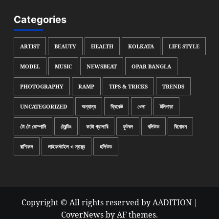
Categories
ARTIST
BEAUTY
HEALTH
KOLKATA
LIFE STYLE
MODEL
MUSIC
NEWSBEAT
OPAR BANGLA
PHOTOGRAPHY
RAMP
TIPS & TRICKS
TRENDS
UNCATEGORIZED
অন্যান্য
ক্রিকেট
খেলা
টলিপাড়া
টো টো কোম্পানি
ট্রেন্ডিং
ফটো গ্যালারি
ফুটবল
বলিউড
বিনোদন
রাশিফল
লাইফস্টাইল ও স্বাস্থ্য
হলিউড
Copyright © All rights reserved by AADITION
|
CoverNews
by AF themes.