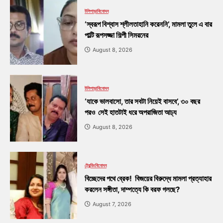
টলিপাড়া
বিনোদন
‘স্বরূপ বিশ্বাস শ্লীলতাহানি করেননি’, মামলা তুলে এ বার
পাল্টি রূপসজ্জা শিল্পী সিমরনের
August 8, 2026
টলিপাড়া
বিনোদন
‘যাকে ভালবাসো, তার সবটা নিয়েই বাসবে’, ৩০ বছর
পরও সেই হাতটাই ধরে অপরাজিতা আঢ্য
August 8, 2026
ট্রেন্ডিং
বিনোদন
বিচ্ছেদের পথে ব্রেক! বিজয়ের বিরুদ্ধে মামলা প্রত্যাহার
করলেন সঙ্গীতা, দাম্পত্যে কি বরফ গলছে?
August 7, 2026