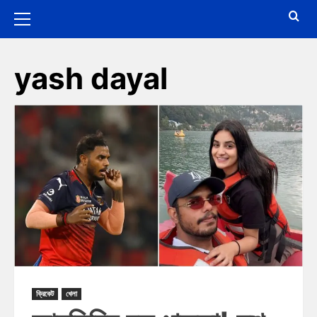
yash dayal
ক্রিকেট
খেলা