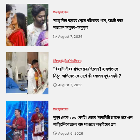
টলিপাড়া
বিনোদন
সাড়ে তিন বছরের প্রেম পরিণয়ের পথে, আংটি বদল
সারলেন অনুভব-অনুষ্কা
August 7, 2026
টলিপাড়া
ট্রেন্ডিং
বলিউড
বিনোদন
‘বিষয়টা নীরব রাখতে চেয়েছিলেন’! হাসপাতালে
মিঠুন,অভিনেতাকে দেখে কী বললেন মুখ্যমন্ত্রী ?
August 7, 2026
টলিপাড়া
বিনোদন
শূন্য থেকে ১০০ কোটি! দেবের ‘দাদাগিরি’র মঞ্চে উঠে এল
শান্তিনিকেতনের রাম সাওয়ের লড়াইয়ের গল্প
August 6, 2026