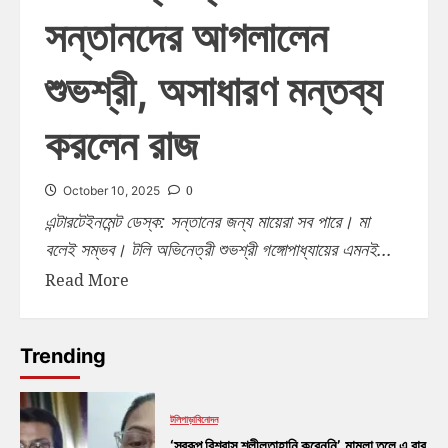
সন্তানদের আগলালেন
শুভশ্রী, অসাধারণ মন্তব্য
করলেন রাজ
0
October 10, 2025
এন্টারটেইনমেন্ট ডেস্ক: সন্তানের জন্য মায়েরা সব পারে। মা
বলেই সম্ভব। টলি অভিনেত্রী শুভশ্রী গঙ্গোপাধ্যায়ের এমনই...
Read More
Trending
টলিপাড়া
বিনোদন
‘স্বরূপ বিশ্বাস শ্লীলতাহানি করেননি’, মামলা তুলে এ বার