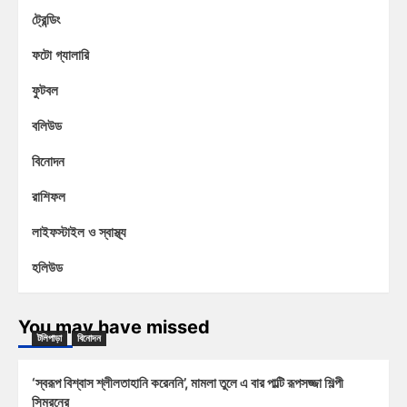
ট্রেন্ডিং
ফটো গ্যালারি
ফুটবল
বলিউড
বিনোদন
রাশিফল
লাইফস্টাইল ও স্বাস্থ্য
হলিউড
You may have missed
টলিপাড়া
বিনোদন
‘স্বরূপ বিশ্বাস শ্লীলতাহানি করেননি’, মামলা তুলে এ বার পাল্টি রূপসজ্জা শিল্পী
সিমরনের