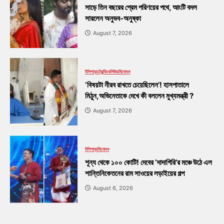
সাড়ে তিন বছরের প্রেম পরিণয়ের পথে, আংটি বদল
সারলেন অনুভব-অনুষ্কা
August 7, 2026
টলিপাড়া
ট্রেন্ডিং
বলিউড
বিনোদন
‘বিষয়টা নীরব রাখতে চেয়েছিলেন’! হাসপাতালে
মিঠুন,অভিনেতাকে দেখে কী বললেন মুখ্যমন্ত্রী ?
August 7, 2026
টলিপাড়া
বিনোদন
শূন্য থেকে ১০০ কোটি! দেবের ‘দাদাগিরি’র মঞ্চে উঠে এল
শান্তিনিকেতনের রাম সাওয়ের লড়াইয়ের গল্প
August 6, 2026