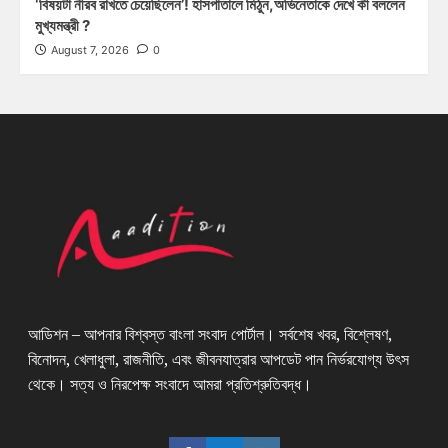
‘বিষয়টা নীরব রাখতে চেয়েছিলেন’! হাসপাতালে মিঠুন,অভিনেতাকে দেখে কী বললেন
মুখ্যমন্ত্রী ?
August 7, 2026
0
আডিশন – আপনার বিশ্বস্ত বাংলা সংবাদ পোর্টাল। সর্বশেষ খবর, বিশ্লেষণ,
বিনোদন, খেলাধুলা, রাজনীতি, এবং জীবনযাত্রার আপডেট পান নির্ভরযোগ্য উৎস
থেকে। সত্য ও নিরপেক্ষ সংবাদে আমরা প্রতিশ্রুতিবদ্ধ।