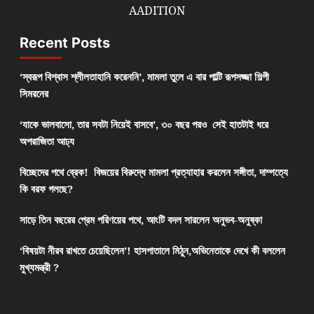
AADITION
Recent Posts
‘স্বরূপ বিশ্বাস শ্লীলতাহানি করেননি’, মামলা তুলে এ বার পাল্টি রূপসজ্জা শিল্পী
সিমরনের
‘যাকে ভালবাসো, তার সবটা নিয়েই বাসবে’, ৩০ বছর পরও সেই হাতটাই ধরে
অপরাজিতা আঢ্য
বিচ্ছেদের পথে ব্রেক! বিজয়ের বিরুদ্ধে মামলা প্রত্যাহার করলেন সঙ্গীতা, দাম্পত্যে
কি বরফ গলছে?
সাড়ে তিন বছরের প্রেম পরিণয়ের পথে, আংটি বদল সারলেন অনুভব-অনুষ্কা
‘বিষয়টা নীরব রাখতে চেয়েছিলেন’! হাসপাতালে মিঠুন,অভিনেতাকে দেখে কী বললেন
মুখ্যমন্ত্রী ?