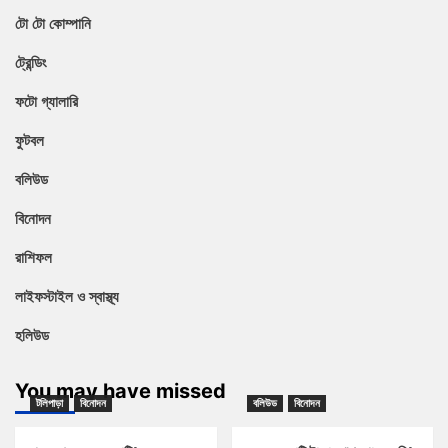
টো টো কোম্পানি
ট্রেন্ডিং
ফটো গ্যালারি
ফুটবল
বলিউড
বিনোদন
রাশিফল
লাইফস্টাইল ও স্বাস্থ্য
হলিউড
You may have missed
টলিপাড়া
বিনোদন
বলিউড
বিনোদন