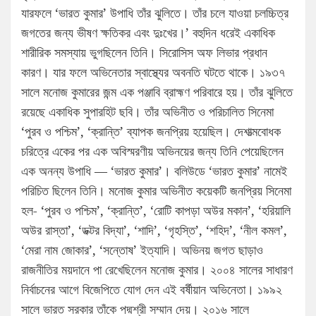
যারফলে ‘ভারত কুমার’ উপাধি তাঁর ঝুলিতে। তাঁর চলে যাওয়া চলচ্চিত্র
জগতের জন্য ভীষণ ক্ষতিকর এবং দুঃখের।’ বহুদিন ধরেই একাধিক
শারীরিক সমস্যায় ভুগছিলেন তিনি। সিরোসিস অফ লিভার প্রধান
কারণ। যার ফলে অভিনেতার স্বাস্থ্যের অবনতি ঘটতে থাকে। ১৯৩৭
সালে মনোজ কুমারের জন্ম এক পঞ্জাবি ব্রাহ্মণ পরিবারে হয়। তাঁর ঝুলিতে
রয়েছে একাধিক সুপারহিট ছবি। তাঁর অভিনীত ও পরিচালিত সিনেমা
‘পুরব ও পশ্চিম’, ‘ক্রান্তি’ ব্যাপক জনপ্রিয় হয়েছিল। দেশাত্মবোধক
চরিত্রে একের পর এক অবিস্মরণীয় অভিনয়ের জন্য তিনি পেয়েছিলেন
এক অনন্য উপাধি — ‘ভারত কুমার’। বলিউডে ‘ভারত কুমার’ নামেই
পরিচিত ছিলেন তিনি। মনোজ কুমার অভিনীত কয়েকটি জনপ্রিয় সিনেমা
হল- ‘পুরব ও পশ্চিম’, ‘ক্রান্তি’, ‘রোটি কাপড়া অউর মকান’, ‘হরিয়ালি
অউর রাস্তা’, ‘ডক্টর বিদ্যা’, ‘শাদি’, ‘গৃহস্তি’, ‘শহিদ’, ‘নীল কমল’,
‘মেরা নাম জোকার’, ‘সন্তোষ’ ইত্যাদি। অভিনয় জগত ছাড়াও
রাজনীতির ময়দানে পা রেখেছিলেন মনোজ কুমার। ২০০৪ সালের সাধারণ
নির্বাচনের আগে বিজেপিতে যোগ দেন এই বর্ষীয়ান অভিনেতা। ১৯৯২
সালে ভারত সরকার তাঁকে পদ্মশ্রী সম্মান দেয়। ২০১৬ সালে