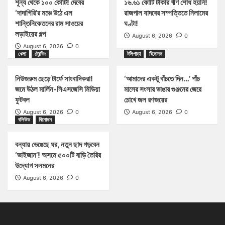
শূন্য থেকে ১০০ কোটি! দেবের
১৬.৬১ কোটি টাকার ঋণ শোধ হয়নি!
‘দাদাগিরি’র মঞ্চে উঠে এল
রাজপাল যাদবের সম্পত্তিতে নিলামের
শান্তিনিকেতনের রাম সাওয়ের
ঘণ্টা!
লড়াইয়ের গল্প
August 6, 2026
0
August 6, 2026
0
খেলা
ট্রেন্ডিং
টলিপাড়া
বিনোদন
নিউজরুম ছেড়ে টার্ফে সাংবাদিকরা!
‘আমাদের একটু বাঁচতে দিন…’ পাঁচ
জমে উঠল মার্লিন-সিএসজেসি মিডিয়া
মাসের সংসার ভাঙার গুঞ্জনের জেরে
ফুটবল
চোখে জল রণজয়ের
August 6, 2026
0
August 6, 2026
0
বলিউড
বিনোদন
বন্যায় ভেঙেছে ঘর, নতুন ছাদ গড়বেন
‘ভাইজান’! অসমে ৫০০টি বাড়ি তৈরির
উদ্যোগ সলমনের
August 6, 2026
0