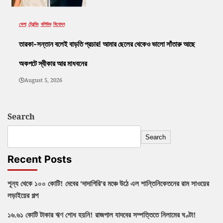
খেলা
ট্রেন্ডিং
বলিউড
বিনোদন
তারকা-সন্তান বলেই বাড়তি প্রচার! আমার ছেলের থেকেও ভালো সাঁতারু আছে
অকপটে স্বীকার আর মাধবনের
August 5, 2026
Search
Search
Recent Posts
শূন্য থেকে ১০০ কোটি! দেবের ‘দাদাগিরি’র মঞ্চে উঠে এল শান্তিনিকেতনের রাম সাওয়ের
লড়াইয়ের গল্প
১৬.৬১ কোটি টাকার ঋণ শোধ হয়নি! রাজপাল যাদবের সম্পত্তিতে নিলামের ঘণ্টা!