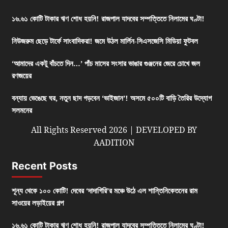
১৬.৬১ কোটি টাকার ঋণ শোধ হয়নি! রাজপাল যাদবের সম্পত্তিতে নিলামের ঘণ্টা!
নিউজরুম ছেড়ে টার্ফে সাংবাদিকরা! জমে উঠল মার্লিন-সিএসজেসি মিডিয়া ফুটবল
‘আমাদের একটু বাঁচতে দিন…’ পাঁচ মাসের সংসার ভাঙার গুঞ্জনের জেরে চোখে জল
রণজয়ের
বন্যায় ভেঙেছে ঘর, নতুন ছাদ গড়বেন ‘ভাইজান’! অসমে ৫০০টি বাড়ি তৈরির উদ্যোগ
সলমনের
All Rights Reserved 2026 | DEVELOPED BY
AADITION
Recent Posts
শূন্য থেকে ১০০ কোটি! দেবের ‘দাদাগিরি’র মঞ্চে উঠে এল শান্তিনিকেতনের রাম
সাওয়ের লড়াইয়ের গল্প
১৬.৬১ কোটি টাকার ঋণ শোধ হয়নি! রাজপাল যাদবের সম্পত্তিতে নিলামের ঘণ্টা!