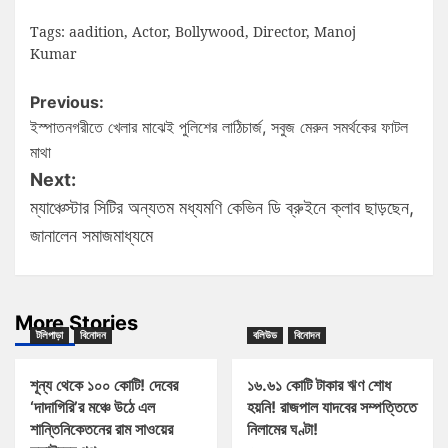
Tags:
aadition
,
Actor
,
Bollywood
,
Director
,
Manoj
Kumar
Previous:
ইস্পাতনগরীতে খেলার মাঝেই পুলিশের লাঠিচার্জ, সবুজ মেরুন সমর্থকের ফাটল
মাথা
Next:
ম্যাঞ্চেস্টার সিটির অন্যতম মধ্যমণি কেভিন ডি ব্রুইনে ক্লাব ছাড়ছেন,
জানালেন সমাজমাধ্যমে
More Stories
টলিপাড়া
বিনোদন
বলিউড
বিনোদন
শূন্য থেকে ১০০ কোটি! দেবের
১৬.৬১ কোটি টাকার ঋণ শোধ
‘দাদাগিরি’র মঞ্চে উঠে এল
হয়নি! রাজপাল যাদবের সম্পত্তিতে
শান্তিনিকেতনের রাম সাওয়ের
নিলামের ঘণ্টা!