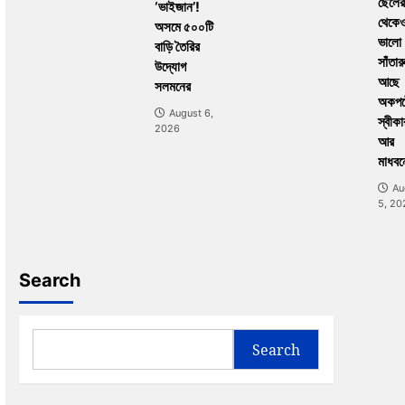
ছেলের
‘ভাইজান’!
থেকে
অসমে ৫০০টি
ভালো
বাড়ি তৈরির
সাঁতার
উদ্যোগ
আছে
সলমনের
অকপট
August 6,
স্বীকা
2026
আর
মাধবন
Au
5, 20
Search
Search