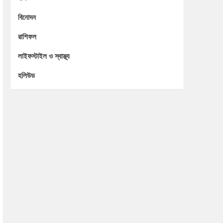
বিনোদন
রাশিফল
লাইফস্টাইল ও স্বাস্থ্য
হলিউড