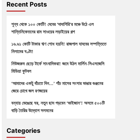
Recent Posts
শূন্য থেকে ১০০ কোটি! দেবের ‘দাদাগিরি’র মঞ্চে উঠে এল
শান্তিনিকেতনের রাম সাওয়ের লড়াইয়ের গল্প
১৬.৬১ কোটি টাকার ঋণ শোধ হয়নি! রাজপাল যাদবের সম্পত্তিতে
নিলামের ঘণ্টা!
নিউজরুম ছেড়ে টার্ফে সাংবাদিকরা! জমে উঠল মার্লিন-সিএসজেসি
মিডিয়া ফুটবল
‘আমাদের একটু বাঁচতে দিন…’ পাঁচ মাসের সংসার ভাঙার গুঞ্জনের
জেরে চোখে জল রণজয়ের
বন্যায় ভেঙেছে ঘর, নতুন ছাদ গড়বেন ‘ভাইজান’! অসমে ৫০০টি
বাড়ি তৈরির উদ্যোগ সলমনের
Categories