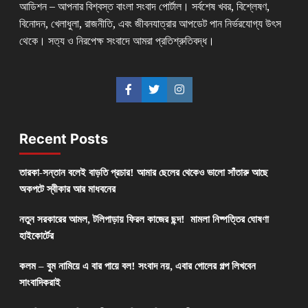
আডিশন – আপনার বিশ্বস্ত বাংলা সংবাদ পোর্টাল। সর্বশেষ খবর, বিশ্লেষণ,
বিনোদন, খেলাধুলা, রাজনীতি, এবং জীবনযাত্রার আপডেট পান নির্ভরযোগ্য উৎস
থেকে। সত্য ও নিরপেক্ষ সংবাদে আমরা প্রতিশ্রুতিবদ্ধ।
Recent Posts
তারকা-সন্তান বলেই বাড়তি প্রচার! আমার ছেলের থেকেও ভালো সাঁতারু আছে
অকপটে স্বীকার আর মাধবনের
নতুন সরকারের আমল, টলিপাড়ায় ফিরল কাজের ছন্দ! মামলা নিষ্পত্তির ঘোষণা
হাইকোর্টের
কলম – বুম নামিয়ে এ বার পায়ে বল! সংবাদ নয়, এবার গোলের গল্প লিখবেন
সাংবাদিকরাই