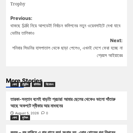
Trophy
Previous:
থাকছে SIR নিয়ে আপডেট! নির্বাচন কমিশনের নতুন ওয়েবসাইটে দেখা যাবে
ভোটার তালিকাও
Next:
শনিবার সিডনির হাসপাতাল থেকে ছাড়া পেলেও, এখনই দেশে ফেরা হচ্ছে না
শ্রেয়স আইয়ারের
More Stories
খেলা
ট্রেন্ডিং
বলিউড
বিনোদন
তারকা-সন্তান বলেই বাড়তি প্রচার! আমার ছেলের থেকেও ভালো সাঁতারু
আছে অকপটে স্বীকার আর মাধবনের
August 5, 2026
0
খেলা
ফুটবল
কলম – বুম নামিয়ে এ বার পায়ে বল! সংবাদ নয়, এবার গোলের গল্প লিখবেন