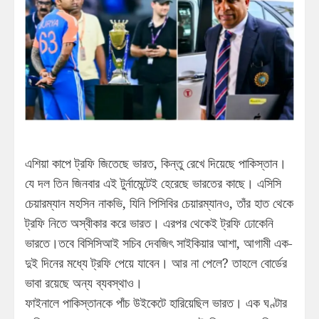
এশিয়া কাপে ট্রফি জিতেছে ভারত, কিন্তু রেখে দিয়েছে পাকিস্তান।
যে দল তিন জিনবার এই টুর্নামেন্টেই হেরেছে ভারতের কাছে। এসিসি
চেয়ারম্যান মহসিন নাকভি, যিনি পিসিবির চেয়ারম্যানও, তাঁর হাত থেকে
ট্রফি নিতে অস্বীকার করে ভারত। এরপর থেকেই ট্রফি ঢোকেনি
ভারতে।তবে বিসিসিআই সচিব দেবজিৎ সাইকিয়ার আশা, আগামী এক-
দুই দিনের মধ্যে ট্রফি পেয়ে যাবেন। আর না পেলে? তাহলে বোর্ডের
ভাবা রয়েছে অন্য ব্যবস্থাও।
ফাইনালে পাকিস্তানকে পাঁচ উইকেটে হারিয়েছিল ভারত। এক ঘণ্টার