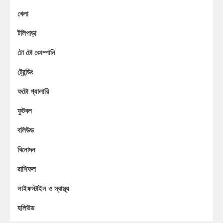
খেলা
টলিপাড়া
টো টো কোম্পানি
ট্রেন্ডিং
ফটো গ্যালারি
ফুটবল
বলিউড
বিনোদন
রাশিফল
লাইফস্টাইল ও স্বাস্থ্য
হলিউড