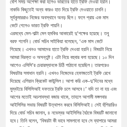
বেশি সময় অপেক্ষা করা হলেও ভারতের হাতে ট্রফি দেওয়া হয়নি।
নাকভি কিছুতেই অন্য কারও হাত দিয়ে ট্রফি দেওয়াতে চাননি।
সূর্যকুমাররাও নিজের অবস্থানে অনড় ছিল। ফলে প্রায় এক মাস
কেটে গেলেও ভারত ট্রফি পায়নি।
এরমধ্যে মেল-পাল্টা মেল হুমকির আকারেই দু’পক্ষের হয়েছে। তবু
বরফ গলেনি। বোর্ড সচিব সাইকিয়া বলেছেন, ‘এক মাস কেটে
গিয়েছে। এখনও আমাদের হাতে ট্রফি দেওয়া হয়নি। বিষয়টা নিয়ে
আমরা বিরক্ত ও অসন্তুষ্ট। এটা নিয়ে বহুবার বলা হয়েছে। ১০ দিন
আগেও এসিসি’র চেয়ারম্যানকে চিঠি পাঠানো হয়েছিল। তারপরেও
বিষয়টার সমাধান হয়নি। এখনও নিজেদের হেফাজতেই ট্রফি রেখে
দিয়েছে এশিয়ান ক্রিকেট কাউন্সিল। আশা করি এক–দু’দিনের মধ্যে
মুম্বইয়ে বিসিসিআই দফতরে ট্রফি চলে আসবে।’ যদি তা না হয় এবং
আগের মতোই অচলাবস্থা বজায় থাকে, তাহলে আগামী মঙ্গলবার
আইসিসির সভায় বিষয়টি উত্থাপন করবে বিসিসিআই। সেই হুঁশিয়ারিও
দিয়ে বোর্ড সচিব জানান, ৪ নভেম্বর আইসিসির বৈঠকে বিষয়টি জানানো
হবে। তিনি বলেন, ‘বিষয়টা কী ভাবে সামলানো হবে সে ব্যাপারে আমরা