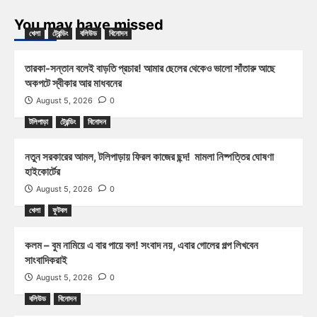
You may have missed
খেলা
ট্রেন্ডিং
বলিউড
বিনোদন
তারকা-সন্তান বলেই বাড়তি প্রচার! আমার ছেলের থেকেও ভালো সাঁতারু আছে
অকপটে স্বীকার আর মাধবনের
August 5, 2026
0
টলিপাড়া
ট্রেন্ডিং
বিনোদন
নতুন সরকারের আমল, টলিপাড়ায় ফিরল কাজের ছন্দ! মামলা নিষ্পত্তির ঘোষণা
হাইকোর্টের
August 5, 2026
0
খেলা
ফুটবল
কলম – বুম নামিয়ে এ বার পায়ে বল! সংবাদ নয়, এবার গোলের গল্প লিখবেন
সাংবাদিকরাই
August 5, 2026
0
বলিউড
বিনোদন