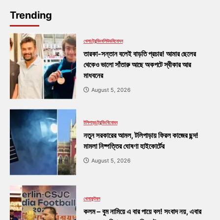
Trending
খেলা
ট্রেন্ডিং
বলিউড
বিনোদন
তারকা-সন্তান বলেই বাড়তি প্রচার! আমার ছেলের
থেকেও ভালো সাঁতারু আছে অকপটে স্বীকার আর
মাধবনের
August 5, 2026
টলিপাড়া
ট্রেন্ডিং
বিনোদন
নতুন সরকারের আমল, টলিপাড়ায় ফিরল কাজের ছন্দ!
মামলা নিষ্পত্তির ঘোষণা হাইকোর্টের
August 5, 2026
খেলা
ফুটবল
কলম – বুম নামিয়ে এ বার পায়ে বল! সংবাদ নয়, এবার