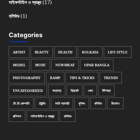
(17)
লাইফস্টাইল ও স্বাস্থ্য
(1)
হলিউড
Categories
ARTIST
BEAUTY
HEALTH
KOLKATA
LIFE STYLE
MODEL
MUSIC
NEWSBEAT
OPAR BANGLA
PHOTOGRAPHY
RAMP
TIPS & TRICKS
TRENDS
UNCATEGORIZED
অন্যান্য
ক্রিকেট
খেলা
টলিপাড়া
টো টো কোম্পানি
ট্রেন্ডিং
ফটো গ্যালারি
ফুটবল
বলিউড
বিনোদন
রাশিফল
লাইফস্টাইল ও স্বাস্থ্য
হলিউড