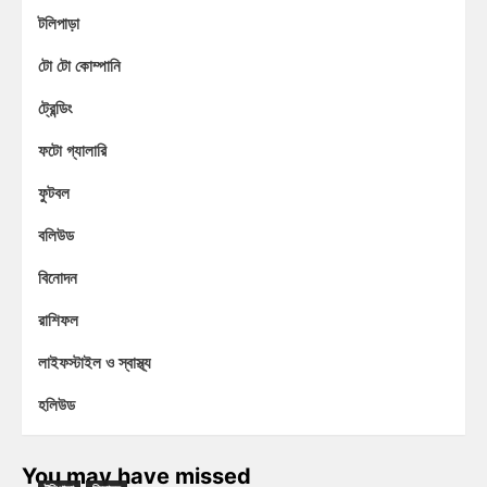
টলিপাড়া
টো টো কোম্পানি
ট্রেন্ডিং
ফটো গ্যালারি
ফুটবল
বলিউড
বিনোদন
রাশিফল
লাইফস্টাইল ও স্বাস্থ্য
হলিউড
You may have missed