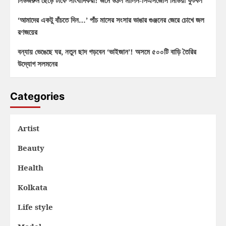
নিউজরুম ছেড়ে টার্ফে সাংবাদিকরা! জমে উঠল মার্লিন-সিএসজেসি মিডিয়া ফুটবল
‘আমাদের একটু বাঁচতে দিন…’ পাঁচ মাসের সংসার ভাঙার গুঞ্জনের জেরে চোখে জল
রণজয়ের
বন্যায় ভেঙেছে ঘর, নতুন ছাদ গড়বেন ‘ভাইজান’! অসমে ৫০০টি বাড়ি তৈরির
উদ্যোগ সলমনের
Categories
Artist
Beauty
Health
Kolkata
Life style