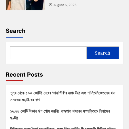
August 5, 2026
Search
Search
Recent Posts
শূন্য থেকে ১০০ কোটি! দেবের ‘দাদাগিরি’র মঞ্চে উঠে এল শান্তিনিকেতনের রাম
সাওয়ের লড়াইয়ের গল্প
১৬.৬১ কোটি টাকার ঋণ শোধ হয়নি! রাজপাল যাদবের সম্পত্তিতে নিলামের
ঘণ্টা!