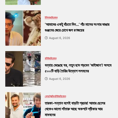
টলিপাড়া
বিনোদন
‘আমাদের একটু বাঁচতে দিন…’ পাঁচ মাসের সংসার ভাঙার
গুঞ্জনের জেরে চোখে জল রণজয়ের
August 6, 2026
বলিউড
বিনোদন
বন্যায় ভেঙেছে ঘর, নতুন ছাদ গড়বেন ‘ভাইজান’! অসমে
৫০০টি বাড়ি তৈরির উদ্যোগ সলমনের
August 6, 2026
খেলা
ট্রেন্ডিং
বলিউড
বিনোদন
তারকা-সন্তান বলেই বাড়তি প্রচার! আমার ছেলের
থেকেও ভালো সাঁতারু আছে অকপটে স্বীকার আর
মাধবনের