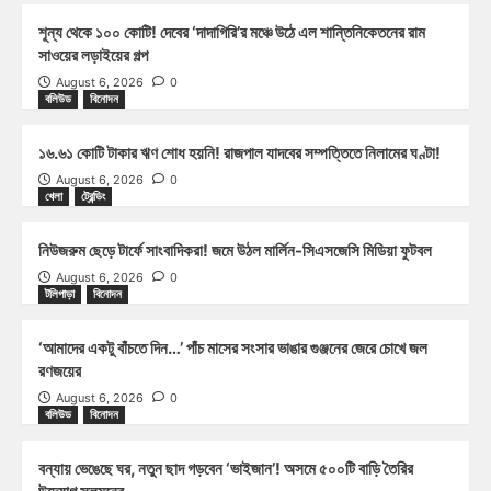
শূন্য থেকে ১০০ কোটি! দেবের ‘দাদাগিরি’র মঞ্চে উঠে এল শান্তিনিকেতনের রাম
সাওয়ের লড়াইয়ের গল্প
August 6, 2026
0
বলিউড
বিনোদন
১৬.৬১ কোটি টাকার ঋণ শোধ হয়নি! রাজপাল যাদবের সম্পত্তিতে নিলামের ঘণ্টা!
August 6, 2026
0
খেলা
ট্রেন্ডিং
নিউজরুম ছেড়ে টার্ফে সাংবাদিকরা! জমে উঠল মার্লিন-সিএসজেসি মিডিয়া ফুটবল
August 6, 2026
0
টলিপাড়া
বিনোদন
‘আমাদের একটু বাঁচতে দিন…’ পাঁচ মাসের সংসার ভাঙার গুঞ্জনের জেরে চোখে জল
রণজয়ের
August 6, 2026
0
বলিউড
বিনোদন
বন্যায় ভেঙেছে ঘর, নতুন ছাদ গড়বেন ‘ভাইজান’! অসমে ৫০০টি বাড়ি তৈরির