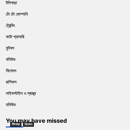
টলিপাড়া
টো টো কোম্পানি
ট্রেন্ডিং
ফটো গ্যালারি
ফুটবল
বলিউড
বিনোদন
রাশিফল
লাইফস্টাইল ও স্বাস্থ্য
হলিউড
You may have missed
টলিপাড়া
বিনোদন