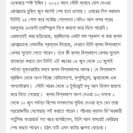
একেবারে স্পষ্ট ইঙ্গিত। ২০২২ সালে সৌদি ক্লাবে যোগ দেওয়া
রোনাল্ডোর চুক্তি জুন মাসেই শেষ হতে চলেছে। এবারের লিগ মরশুমে
তিনিই ২৫ গোল করে সর্বোচ্চ গোলদাতা।যদিও আল নাসর পরের
মরসুমের এএফসি চ্যাম্পিয়ন্স লিগে জায়গা করে নিতে পারেনি।
এরমধ্যেই খবর ছড়িয়েছে, ব্রাজিলের একটা নাম প্রকাশ না করা ক্লাব
রোনাল্ডোকে লোভনীয় প্রস্তাব দিয়েছে, যেখানে তিনি ক্লাব বিশ্বকাপে
খেলার সুযোগ পেতে পারেন। তবে কী ক্লাব বিশ্বকাপে খেলার সুযোগ
হাতছাড়া করতে চান তিনি! এই বছরের ১৪ জুন থেকে ১৩ জুলাই
পর্যন্ত যুক্তরাষ্ট্রে বসবে ক্লাব বিশ্বকাপের আসর। যে বিশ্বকাপে
ব্রাজিল থেকে অংশ নিচ্ছে বোটাফোগো, ফ্লুমিনেন্স, ফ্ল্যামেঙ্গো এবং
পালমেইরাস। সৌদি আরব থেকে এ টুর্নামেন্টে শুধু আল হিলাল জায়গা
করে নিতে পেরেছে। ক্লাব বিশ্বকাপে অংশ নেওয়া ৩২ দলকে ১
থেকে ১০ জুন পর্যন্ত বিশেষ দলবদলের সুবিধা দেওয়া হবে যেন তারা
প্রয়োজনীয় খেলোয়াড় সই করাতে পারেন। পাঁচবার ব্যালন ডি’অরজয়ী
পর্তুগিজ ফরোয়ার্ড গত বছর বলেছিলেন, তিনি আল নাসরেই কেরিয়ার
শেষ করতে পারেন। হঠাৎ তাই এমন বার্তায় জল্পনা বেড়েছে।