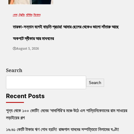
খেলা
ট্রেন্ডিং
বলিউড
বিনোদন
তারকা-সন্তান বলেই বাড়তি প্রচার! আমার ছেলের থেকেও ভালো সাঁতারু আছে
অকপটে স্বীকার আর মাধবনের
August 5, 2026
Search
Search
Recent Posts
শূন্য থেকে ১০০ কোটি! দেবের ‘দাদাগিরি’র মঞ্চে উঠে এল শান্তিনিকেতনের রাম সাওয়ের
লড়াইয়ের গল্প
১৬.৬১ কোটি টাকার ঋণ শোধ হয়নি! রাজপাল যাদবের সম্পত্তিতে নিলামের ঘণ্টা!