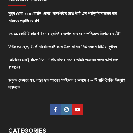
শূন্য থেকে ১০০ কোটি! দেবের ‘দাদাগিরি’র মঞ্চে উঠে এল শান্তিনিকেতনের রাম
সাওয়ের লড়াইয়ের গল্প
১৬.৬১ কোটি টাকার ঋণ শোধ হয়নি! রাজপাল যাদবের সম্পত্তিতে নিলামের ঘণ্টা!
নিউজরুম ছেড়ে টার্ফে সাংবাদিকরা! জমে উঠল মার্লিন-সিএসজেসি মিডিয়া ফুটবল
‘আমাদের একটু বাঁচতে দিন…’ পাঁচ মাসের সংসার ভাঙার গুঞ্জনের জেরে চোখে জল
রণজয়ের
বন্যায় ভেঙেছে ঘর, নতুন ছাদ গড়বেন ‘ভাইজান’! অসমে ৫০০টি বাড়ি তৈরির উদ্যোগ
সলমনের
CATEGORIES