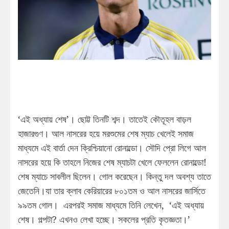
‘এই অধ্যায় শেষ’। ছোট্ট তিনটি শব্দ। তাতেই কৌতূহল বাড়ল
হাজারগুণ। আল নাসরের হয়ে মরশুমের শেষ ম্যাচ খেলেই সমাজ
মাধ্যমে এই বার্তা দেন ক্রিশ্চিয়ানো রোনাল্ডো। সৌদি প্রো লিগে আল
নাসরের হয়ে কি তাহলে নিজের শেষ ম্যাচটা খেলে ফেললেন রোনাল্ডো!
শেষ ম্যাচে সাবলীল ছিলেন। গোল করেছেন। কিন্তু দল অবশ্য তাতে
জেতেনি।যা তার ক্লাব কেরিয়ারের ৮০১তম ও আল নাসরের জার্সিতে
৯৯তম গোল। এরপরই সমাজ মাধ্যমে তিনি লেখেন, ‘এই অধ্যায়
শেষ। গল্পটা? এখনও লেখা হচ্ছে। সকলের প্রতি কৃতজ্ঞতা।’