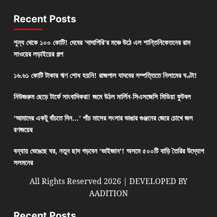
Recent Posts
শূন্য থেকে ১০০ কোটি! দেবের ‘দাদাগিরি’র মঞ্চে উঠে এল শান্তিনিকেতনের রাম
সাওয়ের লড়াইয়ের গল্প
১৬.৬১ কোটি টাকার ঋণ শোধ হয়নি! রাজপাল যাদবের সম্পত্তিতে নিলামের ঘণ্টা!
নিউজরুম ছেড়ে টার্ফে সাংবাদিকরা! জমে উঠল মার্লিন-সিএসজেসি মিডিয়া ফুটবল
‘আমাদের একটু বাঁচতে দিন…’ পাঁচ মাসের সংসার ভাঙার গুঞ্জনের জেরে চোখে জল
রণজয়ের
বন্যায় ভেঙেছে ঘর, নতুন ছাদ গড়বেন ‘ভাইজান’! অসমে ৫০০টি বাড়ি তৈরির উদ্যোগ
সলমনের
All Rights Reserved 2026 | DEVELOPED BY
AADITION
Recent Posts