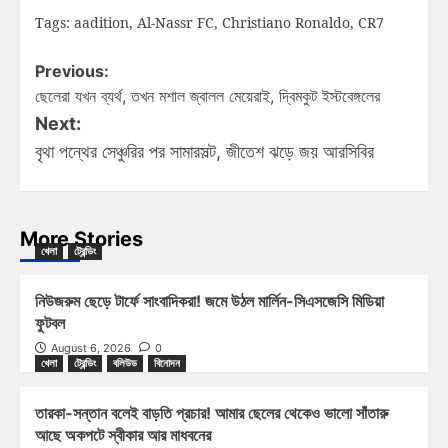
Tags:
aadition
,
Al-Nassr FC
,
Christiano Ronaldo
,
CR7
Previous:
ছেলেরা যখন ব্যর্থ, তখন মশাল জ্বালল মেয়েরাই, দ্বিমকুট ইস্টবেঙ্গলের
Next:
বৃথা পন্থের সেঞ্চুরির পর সামারসল্ট, জীতেশ ঝড়ে জয় আরসিবির
More Stories
খেলা
ট্রেন্ডিং
নিউজরুম ছেড়ে টার্ফে সাংবাদিকরা! জমে উঠল মার্লিন-সিএসজেসি মিডিয়া
ফুটবল
August 6, 2026
0
খেলা
ট্রেন্ডিং
বলিউড
বিনোদন
তারকা-সন্তান বলেই বাড়তি প্রচার! আমার ছেলের থেকেও ভালো সাঁতারু
আছে অকপটে স্বীকার আর মাধবনের