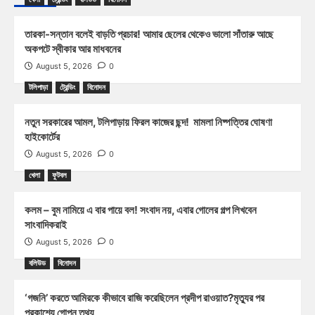
তারকা-সন্তান বলেই বাড়তি প্রচার! আমার ছেলের থেকেও ভালো সাঁতারু আছে
অকপটে স্বীকার আর মাধবনের
August 5, 2026
0
টলিপাড়া
ট্রেন্ডিং
বিনোদন
নতুন সরকারের আমল, টলিপাড়ায় ফিরল কাজের ছন্দ! মামলা নিষ্পত্তির ঘোষণা
হাইকোর্টের
August 5, 2026
0
খেলা
ফুটবল
কলম – বুম নামিয়ে এ বার পায়ে বল! সংবাদ নয়, এবার গোলের গল্প লিখবেন
সাংবাদিকরাই
August 5, 2026
0
বলিউড
বিনোদন
‘গজনি’ করতে আমিরকে কীভাবে রাজি করেছিলেন প্রদীপ রাওয়াত?মৃত্যুর পর
প্রকাশ্যে গোপন তথ্য