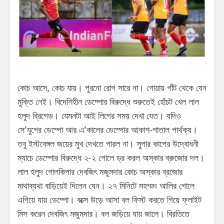
কোচ আসে, কোচ যায়। পুরনো রোগ সারে না। গোয়ায় গাঁট থেকে যেন
মুক্তি নেই। বিদেশিহীন ডেম্পোর বিরুদ্ধে শুরুতেই হোঁচট খেল লাল
হলুদ ব্রিগেড। যেমনটা আই লিগের সময় দেখা যেত। যদিও
সে’যুগের ডেম্পো আর এ’কালের ডেম্পোর আকাশ-পাতাল পার্থক্য।
তবু ইস্টবেঙ্গল জয়ের মুখ দেখতে পারল না। সুপার কাপের উদ্বোধনী
ম্যাচে ডেম্পোর বিরুদ্ধে ২-২ গোলে ড্র করল অস্কার ব্রুজোর দল।
লাল হলুদ গোলকিপার দেবজিৎ মজুমদার কোচ অস্কার ব্রজোর
মাথাব্যথা বাড়িয়েই দিলেন যেন। ২৭ মিনিটে মহম্মদ আলির গোলে
এগিয়ে যায় ডেম্পো। বক্সে উড়ে আসা বল ফিস্ট করতে গিয়ে ফ্লাইট
মিস করেন দেবজিৎ মজুমদার। বল জড়িয়ে যায় জালে। বিরতিতে