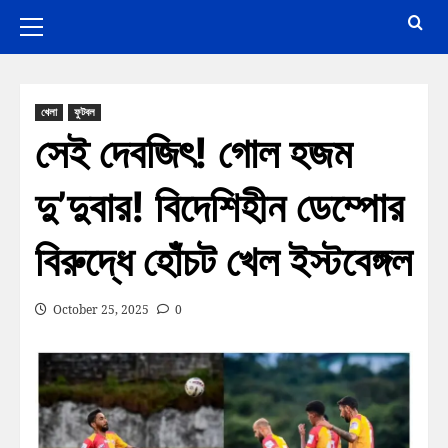
খেলা
ফুটবল
সেই দেবজিৎ! গোল হজম
দু’দুবার! বিদেশিহীন ডেম্পোর
বিরুদ্ধে হোঁচট খেল ইস্টবেঙ্গল
October 25, 2025
0