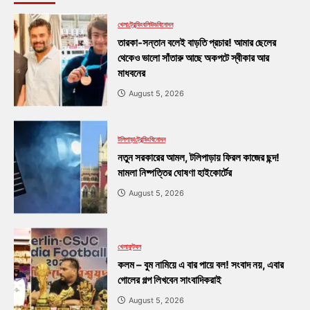
খেলা
ট্রেন্ডিং
বলিউড
বিনোদন
তারকা-সন্তান বলেই বাড়তি প্রচার! আমার ছেলের
থেকেও ভালো সাঁতারু আছে অকপটে স্বীকার আর
মাধবনের
August 5, 2026
টলিপাড়া
ট্রেন্ডিং
বিনোদন
নতুন সরকারের আমল, টলিপাড়ায় ফিরল কাজের ছন্দ!
মামলা নিষ্পত্তির ঘোষণা হাইকোর্টের
August 5, 2026
খেলা
ফুটবল
কলম – বুম নামিয়ে এ বার পায়ে বল! সংবাদ নয়, এবার
গোলের গল্প লিখবেন সাংবাদিকরাই
August 5, 2026