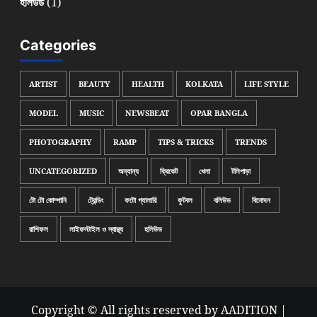
(1)
হলিউড
Categories
ARTIST
BEAUTY
HEALTH
KOLKATA
LIFE STYLE
MODEL
MUSIC
NEWSBEAT
OPAR BANGLA
PHOTOGRAPHY
RAMP
TIPS & TRICKS
TRENDS
UNCATEGORIZED
অন্যান্য
ক্রিকেট
খেলা
টলিপাড়া
টো টো কোম্পানি
ট্রেন্ডিং
ফটো গ্যালারি
ফুটবল
বলিউড
বিনোদন
রাশিফল
লাইফস্টাইল ও স্বাস্থ্য
হলিউড
Copyright © All rights reserved by AADITION
|