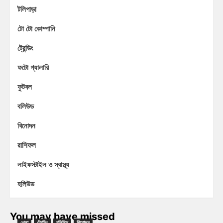
টলিপাড়া
টো টো কোম্পানি
ট্রেন্ডিং
ফটো গ্যালারি
ফুটবল
বলিউড
বিনোদন
রাশিফল
লাইফস্টাইল ও স্বাস্থ্য
হলিউড
You may have missed
খেলা
ট্রেন্ডিং
বলিউড
বিনোদন