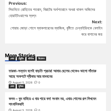
Previous:
সিডনিতে রোহিতের শতরান, বিরাটের অর্ধশতরানে অধরা থাকল অজিদের
হোয়াইটওয়াশের স্বপ্ন
Next:
গোয়ায় জোড়া গোলে ম্যাকলারেনের ম্যাজিক, বৃষ্টিতে চেন্নাইয়িনকে বেলাইন
করে বাগানের জয়
More Stories
খেলা
ট্রেন্ডিং
বলিউড
বিনোদন
তারকা-সন্তান বলেই বাড়তি প্রচার! আমার ছেলের থেকেও ভালো সাঁতারু
আছে অকপটে স্বীকার আর মাধবনের
August 5, 2026
0
খেলা
ফুটবল
কলম – বুম নামিয়ে এ বার পায়ে বল! সংবাদ নয়, এবার গোলের গল্প লিখবেন
সাংবাদিকরাই
August 5, 2026
0