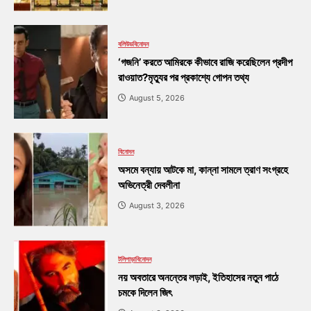
বলিউড
বিনোদন
‘গজনি’ করতে আমিরকে কীভাবে রাজি করেছিলেন প্রদীপ
রাওয়াত?মৃত্যুর পর প্রকাশ্যে গোপন তথ্য
August 5, 2026
বিনোদন
অসমে বন্যায় আটকে মা, কান্না সামলে ত্রাণ সংগ্রহে
অভিনেত্রী দেবলীনা
August 3, 2026
টলিপাড়া
বিনোদন
নয় অবতারে অনন্তের লড়াই, ইতিহাসের নতুন পাঠে
চমকে দিলেন জিৎ