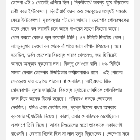
ডেম্পো এই ১ গোলেই এগিয়ে ছিল। দ্বিতীয়ার্ধে অবশ্য ঘুরে দাঁড়ানোর
চেষ্টা করে ইস্টবেঙ্গল। দ্বিতীয়ার্ধ শুরুর ৩৩ সেকেন্ডের মধ্যেই সমতায়
ফেরে ইস্টবেঙ্গল। দূরপাল্লার শট নেন আহাদ। ডেম্পোর গোলরক্ষকের
হাতে লেগে বল সরাসরি চলে আসে নাওরেম মহেশ সিংয়ের কাছে।
গোল করতে কোনও ভুল করেননি তিনি। ৫৭ মিনিটে দ্বিতীয় গোল।
লালচুননুঙ্গার দেওয়া বল থেকে বাঁ পায়ে জাল কাঁপান মিগুয়েল। মনে
হয়েছিল, দুর্বল ডেম্পোর বিরুদ্ধে খারাপ খেললেও, জয় ছিনিয়েই
আনবে অস্কার ব্রুজোর দল। কিন্তু সে’গুড়ে বালি। ৮৯ মিনিটে
সমতা ফেরান ডেম্পোর মিডফিল্ডার লক্ষ্মীমানারাও রানে। এই গোলের
ক্ষেত্রেও দায় এড়াতে পারবেন না দেবজিৎ। আইএফএ শিল্ড
মোহনবাগান সুপার জায়ান্টের বিরুদ্ধে ম্যাচের শেষদিকে গোলকিপার
বদল নিয়ে অনেক বিতর্ক হয়েছে। শনিবারও দলকে ডোবালেন
দেবজিৎ। যদিও একা দেবজিৎ নন, প্রশ্ন উঠতে বাধ্য অস্কার
ব্রুজোর স্ট্যাটেজি নিয়েও। কারণ, এবার দেবজিৎকে রেখেছিলেন
একাদশে তিনি নিজে। আবার মিগুয়েলের মতো তারকাকে একাদশেই
রাখেননি। জেতার খিদেই ছিল না লাল হলুদ ব্রিগেডের। ডেম্পোর সঙ্গে