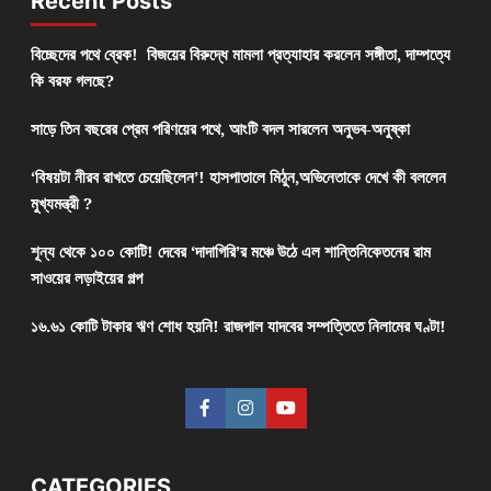
Recent Posts
বিচ্ছেদের পথে ব্রেক! বিজয়ের বিরুদ্ধে মামলা প্রত্যাহার করলেন সঙ্গীতা, দাম্পত্যে
কি বরফ গলছে?
সাড়ে তিন বছরের প্রেম পরিণয়ের পথে, আংটি বদল সারলেন অনুভব-অনুষ্কা
‘বিষয়টা নীরব রাখতে চেয়েছিলেন’! হাসপাতালে মিঠুন,অভিনেতাকে দেখে কী বললেন
মুখ্যমন্ত্রী ?
শূন্য থেকে ১০০ কোটি! দেবের ‘দাদাগিরি’র মঞ্চে উঠে এল শান্তিনিকেতনের রাম
সাওয়ের লড়াইয়ের গল্প
১৬.৬১ কোটি টাকার ঋণ শোধ হয়নি! রাজপাল যাদবের সম্পত্তিতে নিলামের ঘণ্টা!
CATEGORIES