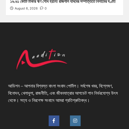
১৬.৬১ কোটি টাকার ঋণ শোধ হয়নি! রাজপাল যাদবের সম্পত্তিতে নিলামের ঘণ্টা!
August 6, 2026
0
আডিশন – আপনার বিশ্বস্ত বাংলা সংবাদ পোর্টাল। সর্বশেষ খবর, বিশ্লেষণ,
বিনোদন, খেলাধুলা, রাজনীতি, এবং জীবনযাত্রার আপডেট পান নির্ভরযোগ্য উৎস
থেকে। সত্য ও নিরপেক্ষ সংবাদে আমরা প্রতিশ্রুতিবদ্ধ।