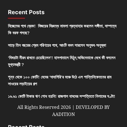
Recent Posts
বিচ্ছেদের পথে ব্রেক! বিজয়ের বিরুদ্ধে মামলা প্রত্যাহার করলেন সঙ্গীতা, দাম্পত্যে
কি বরফ গলছে?
সাড়ে তিন বছরের প্রেম পরিণয়ের পথে, আংটি বদল সারলেন অনুভব-অনুষ্কা
‘বিষয়টা নীরব রাখতে চেয়েছিলেন’! হাসপাতালে মিঠুন,অভিনেতাকে দেখে কী বললেন
মুখ্যমন্ত্রী ?
শূন্য থেকে ১০০ কোটি! দেবের ‘দাদাগিরি’র মঞ্চে উঠে এল শান্তিনিকেতনের রাম
সাওয়ের লড়াইয়ের গল্প
১৬.৬১ কোটি টাকার ঋণ শোধ হয়নি! রাজপাল যাদবের সম্পত্তিতে নিলামের ঘণ্টা!
All Rights Reserved 2026 | DEVELOPED BY
AADITION