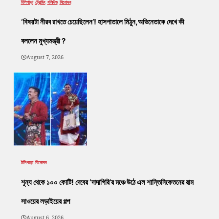
টলিপাড়া
ট্রেন্ডিং
বলিউড
বিনোদন
‘বিষয়টা নীরব রাখতে চেয়েছিলেন’! হাসপাতালে মিঠুন,অভিনেতাকে দেখে কী
বললেন মুখ্যমন্ত্রী ?
August 7, 2026
টলিপাড়া
বিনোদন
শূন্য থেকে ১০০ কোটি! দেবের ‘দাদাগিরি’র মঞ্চে উঠে এল শান্তিনিকেতনের রাম
সাওয়ের লড়াইয়ের গল্প
August 6, 2026