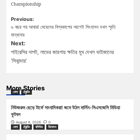
Championship
Previous:
৬ বছর পর আবার! মেয়েদের বিশ্বকাপের আগেই সিংহাসন দখল স্মৃতি
মান্ধানার
Next:
পাইরেসির দাপট, লাভের জায়গায় ক্ষতির মুখ দেখল ভাইজানের
‘সিকান্দার’
More Stories
খেলা
ট্রেন্ডিং
নিউজরুম ছেড়ে টার্ফে সাংবাদিকরা! জমে উঠল মার্লিন-সিএসজেসি মিডিয়া
ফুটবল
August 6, 2026
0
খেলা
ট্রেন্ডিং
বলিউড
বিনোদন