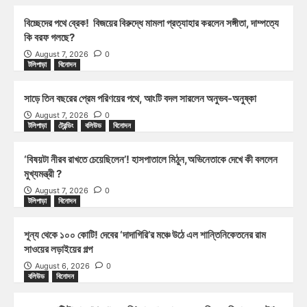
বিচ্ছেদের পথে ব্রেক! বিজয়ের বিরুদ্ধে মামলা প্রত্যাহার করলেন সঙ্গীতা, দাম্পত্যে
কি বরফ গলছে?
August 7, 2026
0
টলিপাড়া
বিনোদন
সাড়ে তিন বছরের প্রেম পরিণয়ের পথে, আংটি বদল সারলেন অনুভব-অনুষ্কা
August 7, 2026
0
টলিপাড়া
ট্রেন্ডিং
বলিউড
বিনোদন
‘বিষয়টা নীরব রাখতে চেয়েছিলেন’! হাসপাতালে মিঠুন,অভিনেতাকে দেখে কী বললেন
মুখ্যমন্ত্রী ?
August 7, 2026
0
টলিপাড়া
বিনোদন
শূন্য থেকে ১০০ কোটি! দেবের ‘দাদাগিরি’র মঞ্চে উঠে এল শান্তিনিকেতনের রাম
সাওয়ের লড়াইয়ের গল্প
August 6, 2026
0
বলিউড
বিনোদন