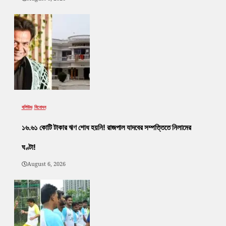
বলিউড
বিনোদন
১৬.৬১ কোটি টাকার ঋণ শোধ হয়নি! রাজপাল যাদবের সম্পত্তিতে নিলামের
ঘণ্টা!
August 6, 2026