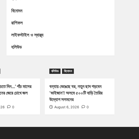
বিনোদন
রাশিফল
লাইফস্টাইল ও স্বাস্থ্য
হলিউড
বলিউড
বিনোদন
চতে দিন…’ পাঁচ মাসের
বন্যায় ভেঙেছে ঘর, নতুন ছাদ গড়বেন
্জনের জেরে চোখে জল
‘ভাইজান’! অসমে ৫০০টি বাড়ি তৈরির
উদ্যোগ সলমনের
026
0
August 6, 2026
0