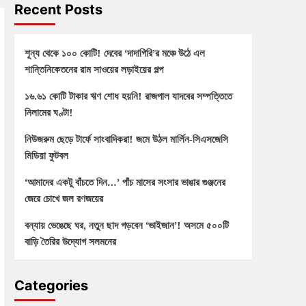
Recent Posts
শূন্য থেকে ১০০ কোটি! দেবের ‘দাদাগিরি’র মঞ্চে উঠে এল
শান্তিনিকেতনের রাম সাওয়ের লড়াইয়ের গল্প
১৬.৬১ কোটি টাকার ঋণ শোধ হয়নি! রাজপাল যাদবের সম্পত্তিতে
নিলামের ঘণ্টা!
নিউজরুম ছেড়ে টার্ফে সাংবাদিকরা! জমে উঠল মার্লিন-সিএসজেসি
মিডিয়া ফুটবল
‘আমাদের একটু বাঁচতে দিন…’ পাঁচ মাসের সংসার ভাঙার গুঞ্জনের
জেরে চোখে জল রণজয়ের
বন্যায় ভেঙেছে ঘর, নতুন ছাদ গড়বেন ‘ভাইজান’! অসমে ৫০০টি
বাড়ি তৈরির উদ্যোগ সলমনের
Categories