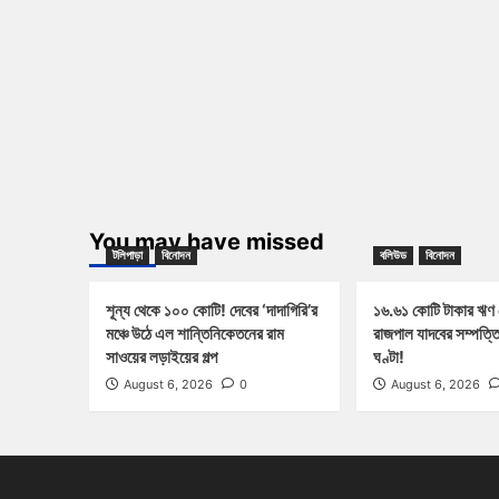
You may have missed
টলিপাড়া
বিনোদন
বলিউড
বিনোদন
শূন্য থেকে ১০০ কোটি! দেবের ‘দাদাগিরি’র
১৬.৬১ কোটি টাকার ঋণ
মঞ্চে উঠে এল শান্তিনিকেতনের রাম
রাজপাল যাদবের সম্পত্ত
সাওয়ের লড়াইয়ের গল্প
ঘণ্টা!
August 6, 2026
0
August 6, 2026