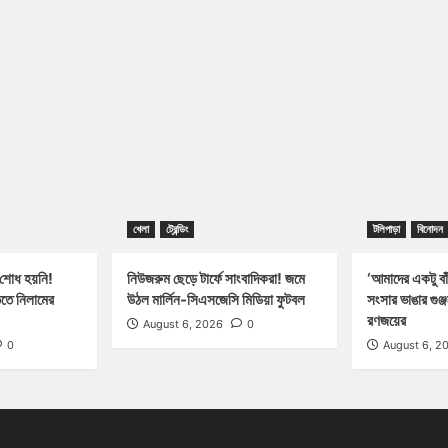
খেলা
ট্রেন্ডিং
টলিপাড়া
বিনোদন
 শোধ হয়নি!
নিউজরুম ছেড়ে টার্ফে সাংবাদিকরা! জমে
‘আমাদের একটু বাঁ
িতে নিলামের
উঠল মার্লিন-সিএসজেসি মিডিয়া ফুটবল
সংসার ভাঙার গুঞ
রণজয়ের
August 6, 2026
0
0
August 6, 2