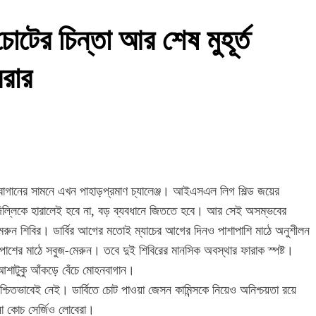
োটের চিন্তা আর শেষ মুহূর্ত
েরার
গানের সামনে এখন পাহাড়প্রমাণ চ্যালেঞ্জ। আইএসএল লিগ শিল্ড জয়ের
ব অফ দিল্লিকে হারালেই হবে না, বড় ব্যবধানে জিততে হবে। আর সেই অসম্ভবের
মেরুন শিবির। ডার্বির আগের মতোই ম্যাচের আগের দিনও পাশাপাশি মাঠে অনুশীলন
পাশের মাঠে সবুজ-মেরুন। তবে দুই শিবিরের মানসিক অবস্থার ফারাক স্পষ্ট।
 আশাটুকু আঁকড়ে বেঁচে মোহনবাগান।
্চিতভাবেই নেই। ডার্বিতে চোট পাওয়া জেসন কামিন্সকে নিয়েও অনিশ্চয়তা রয়ে
না কোচ সের্জিও লোবেরা।