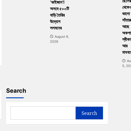
ছেলের
‘ভাইজান’!
থেকে
অসমে ৫০০টি
ভালো
বাড়ি তৈরির
সাঁতার
উদ্যোগ
আছে
সলমনের
অকপট
August 6,
স্বীকা
2026
আর
মাধবন
Au
5, 20
Search
Search