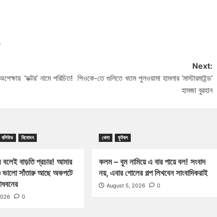
s
Next:
অপেক্ষায়
‘ডক্টর’ নামে পরিচিত! পিওকে-তে গুলিতে খতম পুলওয়ামা হামলার ‘মাস্টারমাইন্ড’
হামজা বুরহান
বলিউড
বিনোদন
খেলা
ফুটবল
 বলেই বাড়তি প্রচার! আমার
কলম – বুম নামিয়ে এ বার পায়ে বল! সংবাদ
 ভালো সাঁতারু আছে অকপটে
নয়, এবার গোলের গল্প লিখবেন সাংবাদিকরাই
মাধবনের
August 5, 2026
0
2026
0