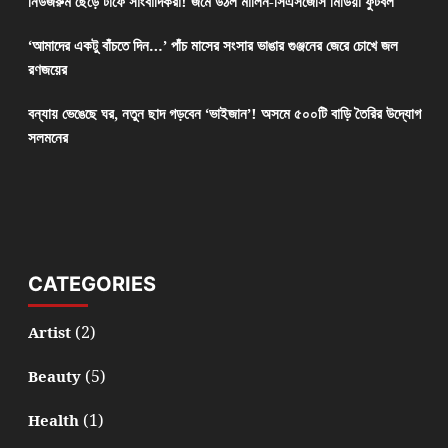
নিউজরুম ছেড়ে টার্ফে সাংবাদিকরা! জমে উঠল মার্লিন-সিএসজেসি মিডিয়া ফুটবল
‘আমাদের একটু বাঁচতে দিন…’ পাঁচ মাসের সংসার ভাঙার গুঞ্জনের জেরে চোখে জল
রণজয়ের
বন্যায় ভেঙেছে ঘর, নতুন ছাদ গড়বেন ‘ভাইজান’! অসমে ৫০০টি বাড়ি তৈরির উদ্যোগ
সলমনের
CATEGORIES
(2)
Artist
(5)
Beauty
(1)
Health