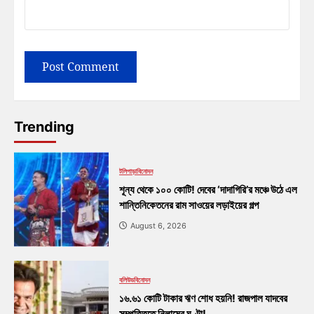
Trending
টলিপাড়া
বিনোদন
শূন্য থেকে ১০০ কোটি! দেবের ‘দাদাগিরি’র মঞ্চে উঠে এল
শান্তিনিকেতনের রাম সাওয়ের লড়াইয়ের গল্প
August 6, 2026
বলিউড
বিনোদন
১৬.৬১ কোটি টাকার ঋণ শোধ হয়নি! রাজপাল যাদবের
সম্পত্তিতে নিলামের ঘণ্টা!