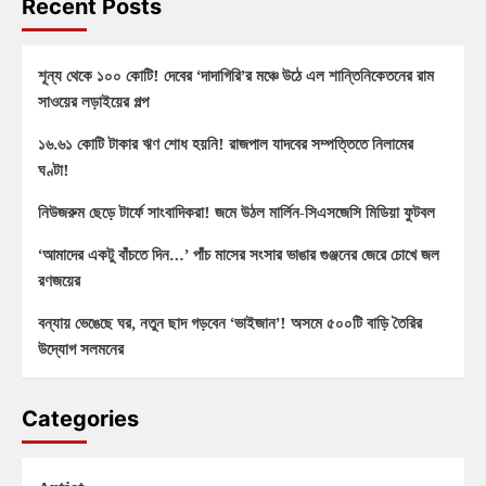
Recent Posts
শূন্য থেকে ১০০ কোটি! দেবের ‘দাদাগিরি’র মঞ্চে উঠে এল শান্তিনিকেতনের রাম
সাওয়ের লড়াইয়ের গল্প
১৬.৬১ কোটি টাকার ঋণ শোধ হয়নি! রাজপাল যাদবের সম্পত্তিতে নিলামের
ঘণ্টা!
নিউজরুম ছেড়ে টার্ফে সাংবাদিকরা! জমে উঠল মার্লিন-সিএসজেসি মিডিয়া ফুটবল
‘আমাদের একটু বাঁচতে দিন…’ পাঁচ মাসের সংসার ভাঙার গুঞ্জনের জেরে চোখে জল
রণজয়ের
বন্যায় ভেঙেছে ঘর, নতুন ছাদ গড়বেন ‘ভাইজান’! অসমে ৫০০টি বাড়ি তৈরির
উদ্যোগ সলমনের
Categories