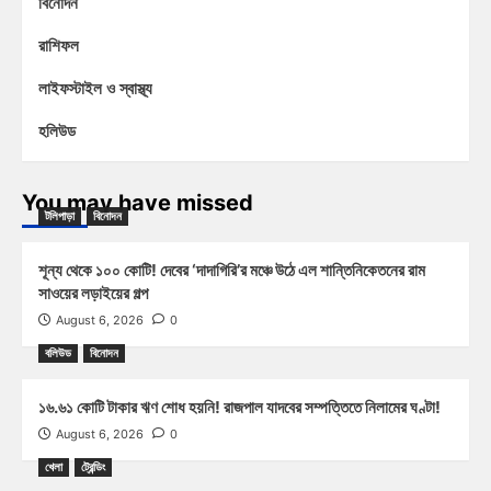
বিনোদন
রাশিফল
লাইফস্টাইল ও স্বাস্থ্য
হলিউড
You may have missed
টলিপাড়া
বিনোদন
শূন্য থেকে ১০০ কোটি! দেবের ‘দাদাগিরি’র মঞ্চে উঠে এল শান্তিনিকেতনের রাম
সাওয়ের লড়াইয়ের গল্প
August 6, 2026
0
বলিউড
বিনোদন
১৬.৬১ কোটি টাকার ঋণ শোধ হয়নি! রাজপাল যাদবের সম্পত্তিতে নিলামের ঘণ্টা!
August 6, 2026
0
খেলা
ট্রেন্ডিং