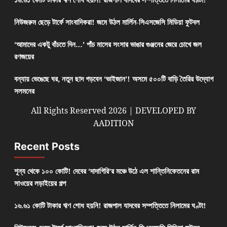
নিউজরুম ছেড়ে টার্ফে সাংবাদিকরা! জমে উঠল মার্লিন-সিএসজেসি মিডিয়া ফুটবল
‘আমাদের একটু বাঁচতে দিন…’ পাঁচ মাসের সংসার ভাঙার গুঞ্জনের জেরে চোখে জল
রণজয়ের
বন্যায় ভেঙেছে ঘর, নতুন ছাদ গড়বেন ‘ভাইজান’! অসমে ৫০০টি বাড়ি তৈরির উদ্যোগ
সলমনের
All Rights Reserved 2026 | DEVELOPED BY
AADITION
Recent Posts
শূন্য থেকে ১০০ কোটি! দেবের ‘দাদাগিরি’র মঞ্চে উঠে এল শান্তিনিকেতনের রাম
সাওয়ের লড়াইয়ের গল্প
১৬.৬১ কোটি টাকার ঋণ শোধ হয়নি! রাজপাল যাদবের সম্পত্তিতে নিলামের ঘণ্টা!