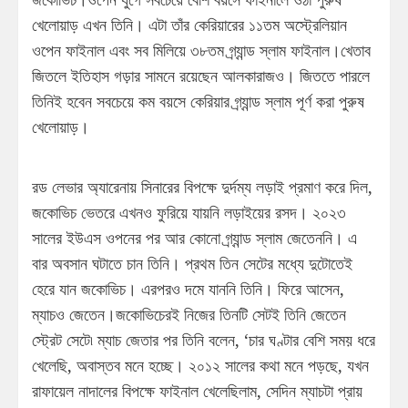
খেলোয়াড় এখন তিনি। এটা তাঁর কেরিয়ারের ১১তম অস্ট্রেলিয়ান
ওপেন ফাইনাল এবং সব মিলিয়ে ৩৮তম গ্র্যান্ড স্লাম ফাইনাল।খেতাব
জিতলে ইতিহাস গড়ার সামনে রয়েছেন আলকারাজও। জিততে পারলে
তিনিই হবেন সবচেয়ে কম বয়সে কেরিয়ার গ্র্যান্ড স্লাম পূর্ণ করা পুরুষ
খেলোয়াড়।
রড লেভার অ্যারেনায় সিনারের বিপক্ষে দুর্দম্য লড়াই প্রমাণ করে দিল,
জকোভিচ ভেতরে এখনও ফুরিয়ে যায়নি লড়াইয়ের রসদ। ২০২৩
সালের ইউএস ওপনের পর আর কোনো গ্র্যান্ড স্লাম জেতেননি। এ
বার অবসান ঘটাতে চান তিনি। প্রথম তিন সেটের মধ্যে দুটোতেই
হেরে যান জকোভিচ। এরপরও দমে যাননি তিনি। ফিরে আসেন,
ম্যাচও জেতেন।জকোভিচেরই নিজের তিনটি সেটই তিনি জেতেন
স্ট্রেট সেটে৷ ম্যাচ জেতার পর তিনি বলেন, ‘চার ঘণ্টার বেশি সময় ধরে
খেলেছি, অবাস্তব মনে হচ্ছে। ২০১২ সালের কথা মনে পড়ছে, যখন
রাফায়েল নাদালের বিপক্ষে ফাইনাল খেলেছিলাম, সেদিন ম্যাচটা প্রায়