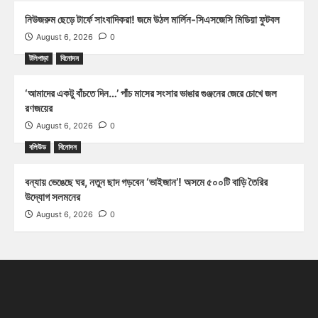
নিউজরুম ছেড়ে টার্ফে সাংবাদিকরা! জমে উঠল মার্লিন-সিএসজেসি মিডিয়া ফুটবল
August 6, 2026
0
টলিপাড়া
বিনোদন
‘আমাদের একটু বাঁচতে দিন…’ পাঁচ মাসের সংসার ভাঙার গুঞ্জনের জেরে চোখে জল
রণজয়ের
August 6, 2026
0
বলিউড
বিনোদন
বন্যায় ভেঙেছে ঘর, নতুন ছাদ গড়বেন ‘ভাইজান’! অসমে ৫০০টি বাড়ি তৈরির
উদ্যোগ সলমনের
August 6, 2026
0