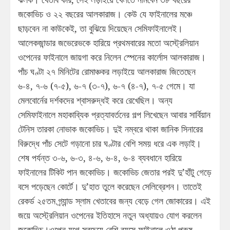
জকোভিচ ও ২২ বছরের আলকারাজ। কেউ যে ফাইনালের মঞ্চে
ছাড়বেন না কাউকেই, তা বুঝিয়ে দিয়েছেন সেমিফাইনালেই।
আলেকজান্ডার জভেরেভকে হারিয়ে প্রথমবারের মতো অস্ট্রেলিয়ান
ওপেনের ফাইনালে জায়গা করে নিলেন স্পেনের কার্লোস আলকারাজ।
পাঁচ ঘণ্টা ২৭ মিনিটের রোমাঞ্চকর লড়াইয়ে আলকারাজ জিতেছেন
৬-৪, ৭-৬ (৭-৫), ৬-৭ (৩-৭), ৬-৭ (৪-৭), ৭-৫ গেমে। যা
মেলবোর্নের দর্শকদের শ্বাসরুদ্ধই করে রেখেছিল। অন্য
সেমিফাইনালে মহাকাব্যিক প্রত্যাবর্তনের গল্প লিখেছেন আবার সার্বিয়ান
টেনিস তারকা নোভাক জকোভিচ। দুই নম্বরে থাকা জানিক সিনারের
বিরুদ্ধে পাঁচ সেটে গড়ানো চার ঘণ্টার বেশি সময় ধরে এক লড়াই।
শেষ পর্যন্ত ৩-৬, ৬-৩, ৪-৬, ৬-৪, ৬-৪ ব্যবধানে হারিয়ে
ফাইনালের টিকিট পান জকোভিচ। জকোভিচ জেতার পরই দু’হাঁটু গেড়ে
বসে পড়েছেন কোর্টে। দু’হাত তুলে করেছেন সেলিব্রেশন। তাতেই
রেকর্ড ২৫তম গ্র্যান্ড স্লাম খেতাবের জন্য বেড়ে গেল জোকারের। এই
জয়ে অস্ট্রেলিয়ান ওপেনের ইতিহাসে নতুন অধ্যায়ও যোগ করলেন
জকোভিচ।ওপেন যুগে সবচেয়ে বেশি বয়সে ফাইনালে ওঠা পুরুষ