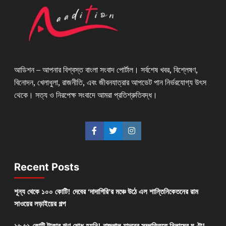
আডিশন – আপনার বিশ্বস্ত বাংলা সংবাদ পোর্টাল। সর্বশেষ খবর, বিশ্লেষণ,
বিনোদন, খেলাধুলা, রাজনীতি, এবং জীবনযাত্রার আপডেট পান নির্ভরযোগ্য উৎস
থেকে। সত্য ও নিরপেক্ষ সংবাদে আমরা প্রতিশ্রুতিবদ্ধ।
Recent Posts
শূন্য থেকে ১০০ কোটি! দেবের ‘দাদাগিরি’র মঞ্চে উঠে এল শান্তিনিকেতনের রাম
সাওয়ের লড়াইয়ের গল্প
১৬.৬১ কোটি টাকার ঋণ শোধ হয়নি! রাজপাল যাদবের সম্পত্তিতে নিলামের ঘণ্টা!