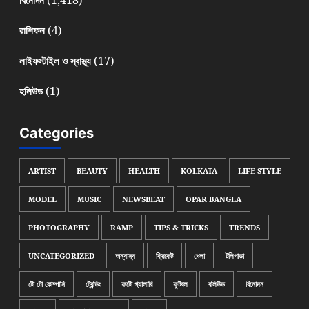
(4)
রাশিফল
(17)
লাইফস্টাইল ও স্বাস্থ্য
(1)
হলিউড
Categories
ARTIST
BEAUTY
HEALTH
KOLKATA
LIFE STYLE
MODEL
MUSIC
NEWSBEAT
OPAR BANGLA
PHOTOGRAPHY
RAMP
TIPS & TRICKS
TRENDS
UNCATEGORIZED
অন্যান্য
ক্রিকেট
খেলা
টলিপাড়া
টো টো কোম্পানি
ট্রেন্ডিং
ফটো গ্যালারি
ফুটবল
বলিউড
বিনোদন