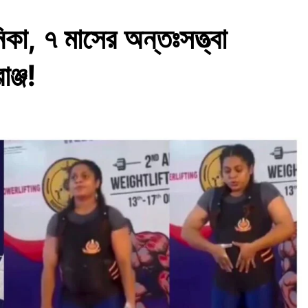
িকা, ৭ মাসের অন্তঃসত্ত্বা
ঞ্জ!