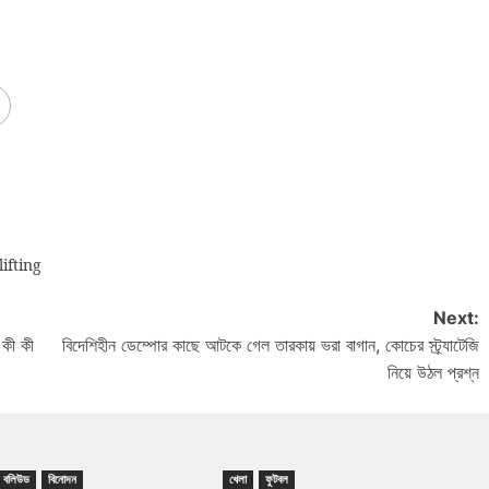
ifting
Next:
 কী কী
বিদেশিহীন ডেম্পোর কাছে আটকে গেল তারকায় ভরা বাগান, কোচের স্ট্র্যাটেজি
নিয়ে উঠল প্রশ্ন
বলিউড
বিনোদন
খেলা
ফুটবল