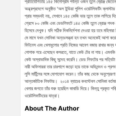
প্রতিযোগিতায় ১৪৫ কিলোগ্রাম পর্যন্ত ওজন তুলে ব্রোঞ্জ জেতেন
অন্ধ্রপ্রদেশে অনুষ্ঠিত ‘অল ইন্ডিয়া পুলিশ ওয়েটলিফটিং ক্লাস
প্রায় সম্ভবই নয়, সেখানে ১৪৫ কেজি ভার তুলে তাক লাগিয়ে দ
প্রেসে ৮০ কেজি এবং ডেডলিফটে ১৪৫ কেজি তুলে ব্রোঞ্জ পদক জে
হিসেবে দেখুক। যদি সঠিক দিকনির্দেশনা দেওয়া হয় তবে মহিলার
মে মাসে যখন সোনিকা অন্তঃসত্ত্বা হন তখন অনেকেই আশা করেছি
ফিটনেস এবং খেলাধুলোর প্রতি নিজের আবেগ বজায় রাখার জন্য 
পোশাক পরে এসেছেন কসরতে, যাতে কেউ টের না পায়। এমনকি যখন
কেউ অস্বাভাবিক কিছু সন্দেহ করেনি। ডেড লিফটের পর সত্যিটা 
নারী অফিসাররা তার চারপাশে জড়ো হয়ে তাকে অভিনন্দন ও প্রশ
লুসি মার্টিন্সের সঙ্গে যোগাযোগ করেন। তাঁর কাছ থেকে অনুপ্রে
আন্তর্জাতিক লিফটার। ২০১৪ ব্যাচের কনস্টেবল সোনিকা বর্তমা
খেলার জগতে তাঁর শুরু হয়েছিল কাবাডি দিয়ে। কিন্তু প্রকৃত শক
ওয়েটলিফটিংয়ের যাত্রা।
About The Author