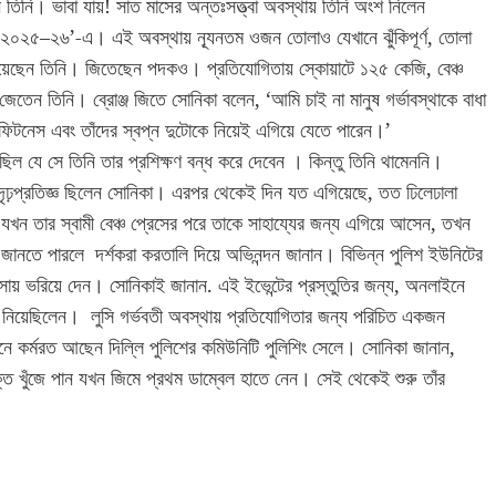
 তিনি। ভাবা যায়! সাত মাসের অন্তঃসত্ত্বা অবস্থায় তিনি অংশ নিলেন
্টার ২০২৫–২৬’-এ। এই অবস্থায় ন্যূনতম ওজন তোলাও যেখানে ঝুঁকিপূর্ণ, তোলা
িয়েছেন তিনি। জিতেছেন পদকও। প্রতিযোগিতায় স্কোয়াটে ১২৫ কেজি, বেঞ্চ
তেন তিনি। ব্রোঞ্জ জিতে সোনিকা বলেন, ‘আমি চাই না মানুষ গর্ভাবস্থাকে বাধা
া ফিটনেস এবং তাঁদের স্বপ্ন দুটোকে নিয়েই এগিয়ে যেতে পারেন।’
ল যে সে তিনি তার প্রশিক্ষণ বন্ধ করে দেবেন । কিন্তু তিনি থামেননি।
দৃঢ়প্রতিজ্ঞ ছিলেন সোনিকা। এরপর থেকেই দিন যত এগিয়েছে, তত ঢিলেঢালা
 তার স্বামী বেঞ্চ প্রেসের পরে তাকে সাহায্যের জন্য এগিয়ে আসেন, তখন
জানতে পারলে দর্শকরা করতালি দিয়ে অভিনন্দন জানান। বিভিন্ন পুলিশ ইউনিটের
ংসায় ভরিয়ে দেন। সোনিকাই জানান. এই ইভেন্টের প্রস্তুতির জন্য, অনলাইনে
রণা নিয়েছিলেন। লুসি গর্ভবতী অবস্থায় প্রতিযোগিতার জন্য পরিচিত একজন
নে কর্মরত আছেন দিল্লি পুলিশের কমিউনিটি পুলিশিং সেলে। সোনিকা জানান,
্তি খুঁজে পান যখন জিমে প্রথম ডাম্বেল হাতে নেন। সেই থেকেই শুরু তাঁর