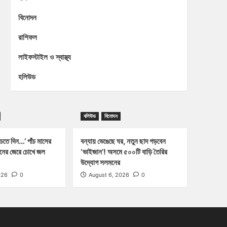
বিনোদন
রাশিফল
লাইফস্টাইল ও স্বাস্থ্য
হলিউড
বলিউড
বিনোদন
চতে দিন…’ পাঁচ মাসের
বন্যায় ভেঙেছে ঘর, নতুন ছাদ গড়বেন
্জনের জেরে চোখে জল
‘ভাইজান’! অসমে ৫০০টি বাড়ি তৈরির
উদ্যোগ সলমনের
026
0
August 6, 2026
0