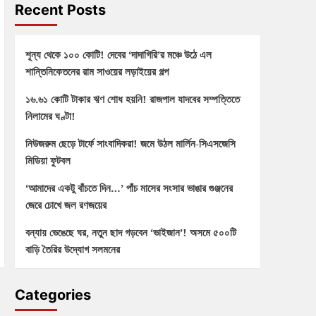
Recent Posts
শূন্য থেকে ১০০ কোটি! দেবের ‘দাদাগিরি’র মঞ্চে উঠে এল
শান্তিনিকেতনের রাম সাওয়ের লড়াইয়ের গল্প
১৬.৬১ কোটি টাকার ঋণ শোধ হয়নি! রাজপাল যাদবের সম্পত্তিতে
নিলামের ঘণ্টা!
নিউজরুম ছেড়ে টার্ফে সাংবাদিকরা! জমে উঠল মার্লিন-সিএসজেসি
মিডিয়া ফুটবল
‘আমাদের একটু বাঁচতে দিন…’ পাঁচ মাসের সংসার ভাঙার গুঞ্জনের
জেরে চোখে জল রণজয়ের
বন্যায় ভেঙেছে ঘর, নতুন ছাদ গড়বেন ‘ভাইজান’! অসমে ৫০০টি
বাড়ি তৈরির উদ্যোগ সলমনের
Categories