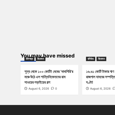
You may have missed
টলিপাড়া
বিনোদন
বলিউড
বিনোদন
শূন্য থেকে ১০০ কোটি! দেবের ‘দাদাগিরি’র
১৬.৬১ কোটি টাকার ঋণ
মঞ্চে উঠে এল শান্তিনিকেতনের রাম
রাজপাল যাদবের সম্পত্ত
সাওয়ের লড়াইয়ের গল্প
ঘণ্টা!
August 6, 2026
0
August 6, 2026