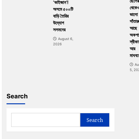
ছেলের
‘ভাইজান’!
থেকে
অসমে ৫০০টি
ভালো
বাড়ি তৈরির
সাঁতার
উদ্যোগ
আছে
সলমনের
অকপট
August 6,
স্বীকা
2026
আর
মাধবন
Au
5, 20
Search
Search