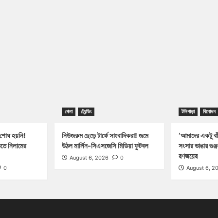
খেলা
ট্রেন্ডিং
টলিপাড়া
বিনোদন
 শোধ হয়নি!
নিউজরুম ছেড়ে টার্ফে সাংবাদিকরা! জমে
‘আমাদের একটু বাঁ
িতে নিলামের
উঠল মার্লিন-সিএসজেসি মিডিয়া ফুটবল
সংসার ভাঙার গুঞ
রণজয়ের
August 6, 2026
0
0
August 6, 2