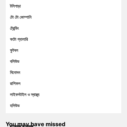
টলিপাড়া
টো টো কোম্পানি
ট্রেন্ডিং
ফটো গ্যালারি
ফুটবল
বলিউড
বিনোদন
রাশিফল
লাইফস্টাইল ও স্বাস্থ্য
হলিউড
You may have missed