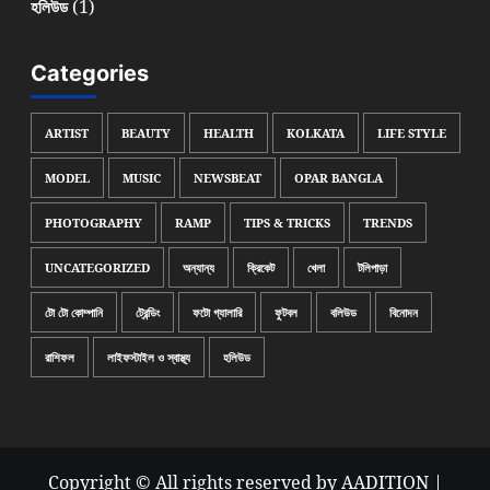
(1)
হলিউড
Categories
ARTIST
BEAUTY
HEALTH
KOLKATA
LIFE STYLE
MODEL
MUSIC
NEWSBEAT
OPAR BANGLA
PHOTOGRAPHY
RAMP
TIPS & TRICKS
TRENDS
UNCATEGORIZED
অন্যান্য
ক্রিকেট
খেলা
টলিপাড়া
টো টো কোম্পানি
ট্রেন্ডিং
ফটো গ্যালারি
ফুটবল
বলিউড
বিনোদন
রাশিফল
লাইফস্টাইল ও স্বাস্থ্য
হলিউড
Copyright © All rights reserved by AADITION
|