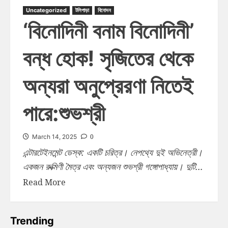
Uncategorized
টলিপাড়া
বিনোদন
‘বিনোদিনী বনাম বিনোদিনী’
বন্ধ হোক! সৃজিতের থেকে
অন্যরা অনুপ্রেরণা নিতেই
পারে:শুভশ্রী
0
March 14, 2025
এন্টারটেইনমেন্ট ডেস্ক: একটি চরিত্র। নেপথ্যে দুই অভিনেত্রী।
একজন রুক্মিণী মৈত্র এবং অন্যজন শুভশ্রী গঙ্গোপাধ্যায়। দুটি...
Read More
Trending