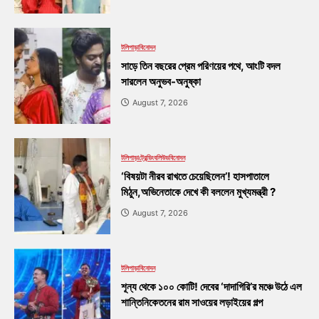
টলিপাড়া
বিনোদন
সাড়ে তিন বছরের প্রেম পরিণয়ের পথে, আংটি বদল
সারলেন অনুভব-অনুষ্কা
August 7, 2026
টলিপাড়া
ট্রেন্ডিং
বলিউড
বিনোদন
‘বিষয়টা নীরব রাখতে চেয়েছিলেন’! হাসপাতালে
মিঠুন,অভিনেতাকে দেখে কী বললেন মুখ্যমন্ত্রী ?
August 7, 2026
টলিপাড়া
বিনোদন
শূন্য থেকে ১০০ কোটি! দেবের ‘দাদাগিরি’র মঞ্চে উঠে এল
শান্তিনিকেতনের রাম সাওয়ের লড়াইয়ের গল্প