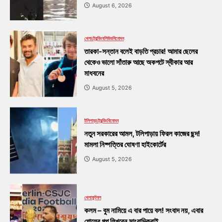
August 6, 2026
খেলা
ট্রেন্ডিং
বলিউড
বিনোদন
তারকা-সন্তান বলেই বাড়তি প্রচার! আমার ছেলের
থেকেও ভালো সাঁতারু আছে অকপটে স্বীকার আর
মাধবনের
August 5, 2026
টলিপাড়া
ট্রেন্ডিং
বিনোদন
নতুন সরকারের আমল, টলিপাড়ায় ফিরল কাজের ছন্দ!
মামলা নিষ্পত্তির ঘোষণা হাইকোর্টের
August 5, 2026
খেলা
ফুটবল
কলম – বুম নামিয়ে এ বার পায়ে বল! সংবাদ নয়, এবার
গোলের গল্প লিখবেন সাংবাদিকরাই