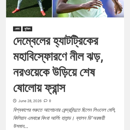
খেলা
ফুটবল
দেম্বেলের হ্যাটট্রিকের
মহাবিস্ফোরণে নীল ঝড়,
নরওয়েকে উড়িয়ে শেষ
ষোলোয় ফ্রান্স
0
June 28, 2026
বিশ্বকাপের শুরুতে আলোচনার কেন্দ্রবিন্দুতে ছিলেন লিওনেল মেসি,
কিলিয়ান এমবাপ্পে কিংবা আর্লিং হালান্ড। ব্যালন ডি’অরজয়ী
উসমান...