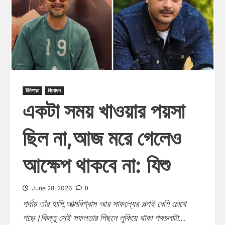
টলিপাড়া
বিনোদন
একটা সময় খাওয়ার পয়সা
ছিল না,আজ মরে গেলেও
আক্ষেপ থাকবে না: যিশু
0
June 28, 2026
পর্দায় তাঁর হাসি,আত্মবিশ্বাস আর সাফল্যের গল্পই বেশি চোখে
পড়ে।কিন্তু সেই সফলতার পিছনে লুকিয়ে থাকা পথচলাটা...