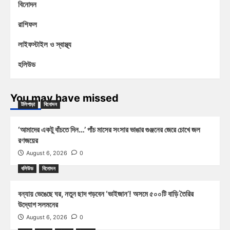
বিনোদন
রাশিফল
লাইফস্টাইল ও স্বাস্থ্য
হলিউড
You may have missed
টলিপাড়া
বিনোদন
‘আমাদের একটু বাঁচতে দিন…’ পাঁচ মাসের সংসার ভাঙার গুঞ্জনের জেরে চোখে জল
রণজয়ের
August 6, 2026
0
বলিউড
বিনোদন
বন্যায় ভেঙেছে ঘর, নতুন ছাদ গড়বেন ‘ভাইজান’! অসমে ৫০০টি বাড়ি তৈরির
উদ্যোগ সলমনের
August 6, 2026
0