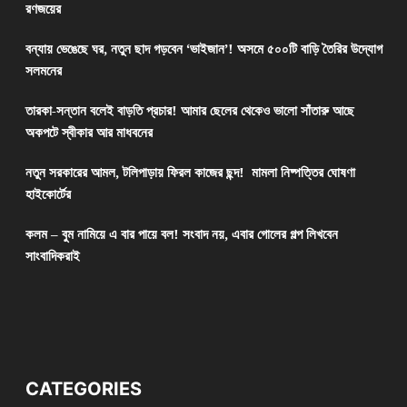
রণজয়ের
বন্যায় ভেঙেছে ঘর, নতুন ছাদ গড়বেন ‘ভাইজান’! অসমে ৫০০টি বাড়ি তৈরির উদ্যোগ
সলমনের
তারকা-সন্তান বলেই বাড়তি প্রচার! আমার ছেলের থেকেও ভালো সাঁতারু আছে
অকপটে স্বীকার আর মাধবনের
নতুন সরকারের আমল, টলিপাড়ায় ফিরল কাজের ছন্দ! মামলা নিষ্পত্তির ঘোষণা
হাইকোর্টের
কলম – বুম নামিয়ে এ বার পায়ে বল! সংবাদ নয়, এবার গোলের গল্প লিখবেন
সাংবাদিকরাই
CATEGORIES