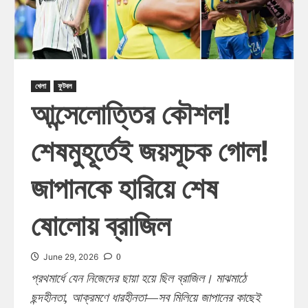
খেলা
ফুটবল
আন্সেলোত্তির কৌশল!
শেষমুহূর্তেই জয়সূচক গোল!
জাপানকে হারিয়ে শেষ
ষোলোয় ব্রাজিল
0
June 29, 2026
প্রথমার্ধে যেন নিজেদের ছায়া হয়ে ছিল ব্রাজিল। মাঝমাঠে
ছন্দহীনতা, আক্রমণে ধারহীনতা—সব মিলিয়ে জাপানের কাছেই