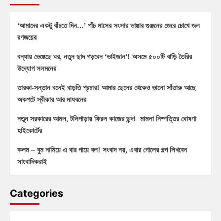
‘আমাদের একটু বাঁচতে দিন…’ পাঁচ মাসের সংসার ভাঙার গুঞ্জনের জেরে চোখে জল
রণজয়ের
বন্যায় ভেঙেছে ঘর, নতুন ছাদ গড়বেন ‘ভাইজান’! অসমে ৫০০টি বাড়ি তৈরির
উদ্যোগ সলমনের
তারকা-সন্তান বলেই বাড়তি প্রচার! আমার ছেলের থেকেও ভালো সাঁতারু আছে
অকপটে স্বীকার আর মাধবনের
নতুন সরকারের আমল, টলিপাড়ায় ফিরল কাজের ছন্দ! মামলা নিষ্পত্তির ঘোষণা
হাইকোর্টের
কলম – বুম নামিয়ে এ বার পায়ে বল! সংবাদ নয়, এবার গোলের গল্প লিখবেন
সাংবাদিকরাই
Categories