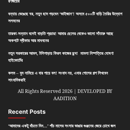
রণজয়ের
বন্যায় ভেঙেছে ঘর, নতুন ছাদ গড়বেন ‘ভাইজান’! অসমে ৫০০টি বাড়ি তৈরির উদ্যোগ
সলমনের
তারকা-সন্তান বলেই বাড়তি প্রচার! আমার ছেলের থেকেও ভালো সাঁতারু আছে
অকপটে স্বীকার আর মাধবনের
নতুন সরকারের আমল, টলিপাড়ায় ফিরল কাজের ছন্দ! মামলা নিষ্পত্তির ঘোষণা
হাইকোর্টের
কলম – বুম নামিয়ে এ বার পায়ে বল! সংবাদ নয়, এবার গোলের গল্প লিখবেন
সাংবাদিকরাই
All Rights Reserved 2026 | DEVELOPED BY
AADITION
Recent Posts
‘আমাদের একটু বাঁচতে দিন…’ পাঁচ মাসের সংসার ভাঙার গুঞ্জনের জেরে চোখে জল