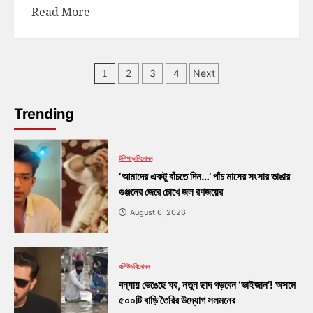
Read More
1
2
3
4
Next
Trending
টলিপাড়া
বিনোদন
‘আমাদের একটু বাঁচতে দিন…’ পাঁচ মাসের সংসার ভাঙার
গুঞ্জনের জেরে চোখে জল রণজয়ের
August 6, 2026
বলিউড
বিনোদন
বন্যায় ভেঙেছে ঘর, নতুন ছাদ গড়বেন ‘ভাইজান’! অসমে
৫০০টি বাড়ি তৈরির উদ্যোগ সলমনের