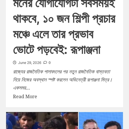
মনের যোগাযোগটা সবসময়ই
থাকবে, ১০ জন শিল্পী প্রচার
মঞ্চে এলে তার প্রভাব
ভোটে পড়বেই: রূপাঞ্জনা
0
June 29, 2026
রাজ্যের রাজনৈতিক পালাবদলের পর নতুন রাজনৈতিক বাস্তবতা
নিয়ে নিজের অবস্থান স্পষ্ট করলেন অভিনেত্রী রূপাঞ্জনা মিত্র।
একসময়...
Read More