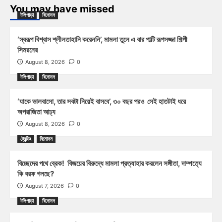
You may have missed
টলিপাড়া
বিনোদন
‘স্বরূপ বিশ্বাস শ্লীলতাহানি করেননি’, মামলা তুলে এ বার পাল্টি রূপসজ্জা শিল্পী
সিমরনের
August 8, 2026
0
টলিপাড়া
বিনোদন
‘যাকে ভালবাসো, তার সবটা নিয়েই বাসবে’, ৩০ বছর পরও সেই হাতটাই ধরে
অপরাজিতা আঢ্য
August 8, 2026
0
ট্রেন্ডিং
বিনোদন
বিচ্ছেদের পথে ব্রেক! বিজয়ের বিরুদ্ধে মামলা প্রত্যাহার করলেন সঙ্গীতা, দাম্পত্যে
কি বরফ গলছে?
August 7, 2026
0
টলিপাড়া
বিনোদন