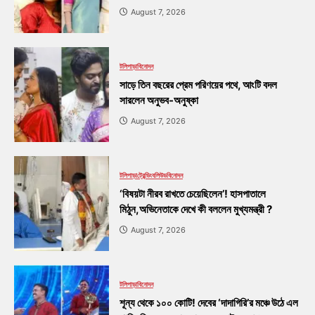
August 7, 2026
টলিপাড়া
বিনোদন
সাড়ে তিন বছরের প্রেম পরিণয়ের পথে, আংটি বদল
সারলেন অনুভব-অনুষ্কা
August 7, 2026
টলিপাড়া
ট্রেন্ডিং
বলিউড
বিনোদন
‘বিষয়টা নীরব রাখতে চেয়েছিলেন’! হাসপাতালে
মিঠুন,অভিনেতাকে দেখে কী বললেন মুখ্যমন্ত্রী ?
August 7, 2026
টলিপাড়া
বিনোদন
শূন্য থেকে ১০০ কোটি! দেবের ‘দাদাগিরি’র মঞ্চে উঠে এল