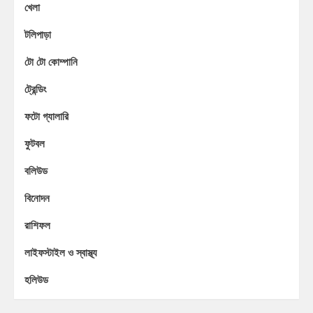
খেলা
টলিপাড়া
টো টো কোম্পানি
ট্রেন্ডিং
ফটো গ্যালারি
ফুটবল
বলিউড
বিনোদন
রাশিফল
লাইফস্টাইল ও স্বাস্থ্য
হলিউড