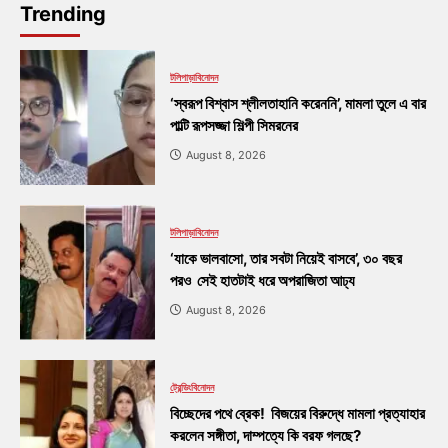
Trending
টলিপাড়া
বিনোদন
‘স্বরূপ বিশ্বাস শ্লীলতাহানি করেননি’, মামলা তুলে এ বার
পাল্টি রূপসজ্জা শিল্পী সিমরনের
August 8, 2026
টলিপাড়া
বিনোদন
‘যাকে ভালবাসো, তার সবটা নিয়েই বাসবে’, ৩০ বছর
পরও সেই হাতটাই ধরে অপরাজিতা আঢ্য
August 8, 2026
ট্রেন্ডিং
বিনোদন
বিচ্ছেদের পথে ব্রেক! বিজয়ের বিরুদ্ধে মামলা প্রত্যাহার
করলেন সঙ্গীতা, দাম্পত্যে কি বরফ গলছে?