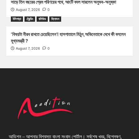
সাড়ে তিন বছরের প্রেম পরিণয়ের পথে, আংটি বদল সারলেন অনুভব-অনুষ্কা
August 7, 2026
0
টলিপাড়া
ট্রেন্ডিং
বলিউড
বিনোদন
‘বিষয়টা নীরব রাখতে চেয়েছিলেন’! হাসপাতালে মিঠুন,অভিনেতাকে দেখে কী বললেন
মুখ্যমন্ত্রী ?
August 7, 2026
0
আডিশন – আপনার বিশ্বস্ত বাংলা সংবাদ পোর্টাল। সর্বশেষ খবর, বিশ্লেষণ,