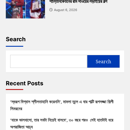
শান্তিনিকেতনের রাম সাওয়ের লড়াইয়ের গল্প
August 6, 2026
Search
Search
Recent Posts
‘স্বরূপ বিশ্বাস শ্লীলতাহানি করেননি’, মামলা তুলে এ বার পাল্টি রূপসজ্জা শিল্পী
সিমরনের
‘যাকে ভালবাসো, তার সবটা নিয়েই বাসবে’, ৩০ বছর পরও সেই হাতটাই ধরে
অপরাজিতা আঢ্য