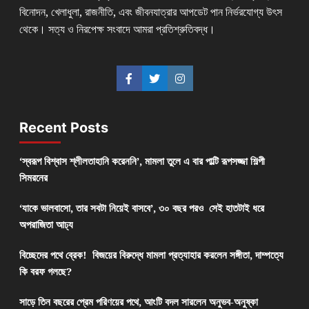
বিনোদন, খেলাধুলা, রাজনীতি, এবং জীবনযাত্রার আপডেট পান নির্ভরযোগ্য উৎস
থেকে। সত্য ও নিরপেক্ষ সংবাদে আমরা প্রতিশ্রুতিবদ্ধ।
Recent Posts
‘স্বরূপ বিশ্বাস শ্লীলতাহানি করেননি’, মামলা তুলে এ বার পাল্টি রূপসজ্জা শিল্পী
সিমরনের
‘যাকে ভালবাসো, তার সবটা নিয়েই বাসবে’, ৩০ বছর পরও সেই হাতটাই ধরে
অপরাজিতা আঢ্য
বিচ্ছেদের পথে ব্রেক! বিজয়ের বিরুদ্ধে মামলা প্রত্যাহার করলেন সঙ্গীতা, দাম্পত্যে
কি বরফ গলছে?
সাড়ে তিন বছরের প্রেম পরিণয়ের পথে, আংটি বদল সারলেন অনুভব-অনুষ্কা