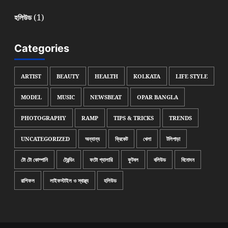
(1)
হলিউড
Categories
ARTIST
BEAUTY
HEALTH
KOLKATA
LIFE STYLE
MODEL
MUSIC
NEWSBEAT
OPAR BANGLA
PHOTOGRAPHY
RAMP
TIPS & TRICKS
TRENDS
UNCATEGORIZED
অন্যান্য
ক্রিকেট
খেলা
টলিপাড়া
টো টো কোম্পানি
ট্রেন্ডিং
ফটো গ্যালারি
ফুটবল
বলিউড
বিনোদন
রাশিফল
লাইফস্টাইল ও স্বাস্থ্য
হলিউড