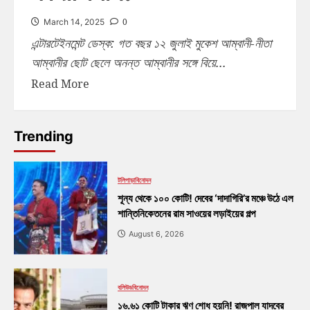
0
March 14, 2025
এন্টারটেইনমেন্ট ডেস্ক: গত বছর ১২ জুলাই মুকেশ আম্বানী-নীতা
আম্বানীর ছোট ছেলে অনন্ত আম্বানীর সঙ্গে বিয়ে...
Read More
Trending
টলিপাড়া
বিনোদন
শূন্য থেকে ১০০ কোটি! দেবের ‘দাদাগিরি’র মঞ্চে উঠে এল
শান্তিনিকেতনের রাম সাওয়ের লড়াইয়ের গল্প
August 6, 2026
বলিউড
বিনোদন
১৬.৬১ কোটি টাকার ঋণ শোধ হয়নি! রাজপাল যাদবের