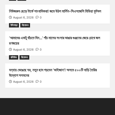
নিউজরুম ছেড়ে টার্ফে সাংবাদিকরা! জমে উঠল মার্লিন-সিএসজেসি মিডিয়া ফুটবল
August 6, 2026
0
টলিপাড়া
বিনোদন
‘আমাদের একটু বাঁচতে দিন…’ পাঁচ মাসের সংসার ভাঙার গুঞ্জনের জেরে চোখে জল
রণজয়ের
August 6, 2026
0
বলিউড
বিনোদন
বন্যায় ভেঙেছে ঘর, নতুন ছাদ গড়বেন ‘ভাইজান’! অসমে ৫০০টি বাড়ি তৈরির
উদ্যোগ সলমনের
August 6, 2026
0