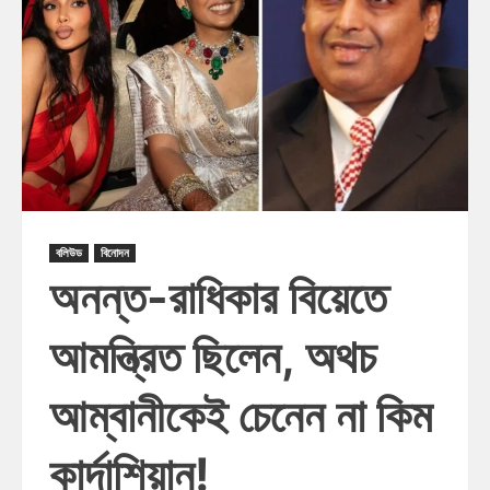
বলিউড
বিনোদন
অনন্ত-রাধিকার বিয়েতে
আমন্ত্রিত ছিলেন, অথচ
আম্বানীকেই চেনেন না কিম
কার্দাশিয়ান!