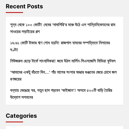
Recent Posts
শূন্য থেকে ১০০ কোটি! দেবের ‘দাদাগিরি’র মঞ্চে উঠে এল শান্তিনিকেতনের রাম
সাওয়ের লড়াইয়ের গল্প
১৬.৬১ কোটি টাকার ঋণ শোধ হয়নি! রাজপাল যাদবের সম্পত্তিতে নিলামের
ঘণ্টা!
নিউজরুম ছেড়ে টার্ফে সাংবাদিকরা! জমে উঠল মার্লিন-সিএসজেসি মিডিয়া ফুটবল
‘আমাদের একটু বাঁচতে দিন…’ পাঁচ মাসের সংসার ভাঙার গুঞ্জনের জেরে চোখে জল
রণজয়ের
বন্যায় ভেঙেছে ঘর, নতুন ছাদ গড়বেন ‘ভাইজান’! অসমে ৫০০টি বাড়ি তৈরির
উদ্যোগ সলমনের
Categories