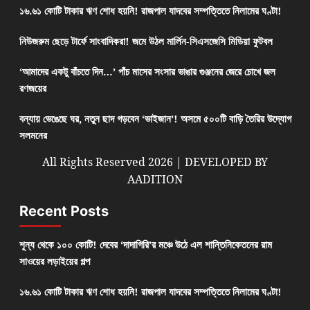
১৬.৬১ কোটি টাকার ঋণ শোধ হয়নি! রাজপাল যাদবের সম্পত্তিতে নিলামের ঘণ্টা!
নিউজরুম ছেড়ে টার্ফে সাংবাদিকরা! জমে উঠল মার্লিন-সিএসজেসি মিডিয়া ফুটবল
‘আমাদের একটু বাঁচতে দিন…’ পাঁচ মাসের সংসার ভাঙার গুঞ্জনের জেরে চোখে জল
রণজয়ের
বন্যায় ভেঙেছে ঘর, নতুন ছাদ গড়বেন ‘ভাইজান’! অসমে ৫০০টি বাড়ি তৈরির উদ্যোগ
সলমনের
All Rights Reserved 2026 | DEVELOPED BY
AADITION
Recent Posts
শূন্য থেকে ১০০ কোটি! দেবের ‘দাদাগিরি’র মঞ্চে উঠে এল শান্তিনিকেতনের রাম
সাওয়ের লড়াইয়ের গল্প
১৬.৬১ কোটি টাকার ঋণ শোধ হয়নি! রাজপাল যাদবের সম্পত্তিতে নিলামের ঘণ্টা!