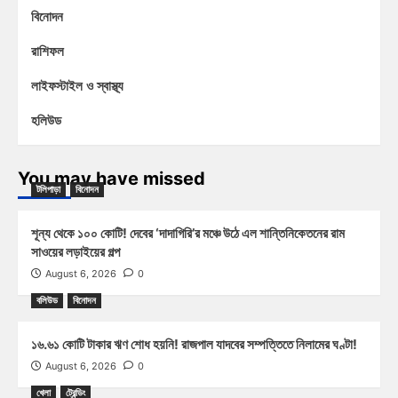
বিনোদন
রাশিফল
লাইফস্টাইল ও স্বাস্থ্য
হলিউড
You may have missed
টলিপাড়া
বিনোদন
শূন্য থেকে ১০০ কোটি! দেবের ‘দাদাগিরি’র মঞ্চে উঠে এল শান্তিনিকেতনের রাম
সাওয়ের লড়াইয়ের গল্প
August 6, 2026
0
বলিউড
বিনোদন
১৬.৬১ কোটি টাকার ঋণ শোধ হয়নি! রাজপাল যাদবের সম্পত্তিতে নিলামের ঘণ্টা!
August 6, 2026
0
খেলা
ট্রেন্ডিং