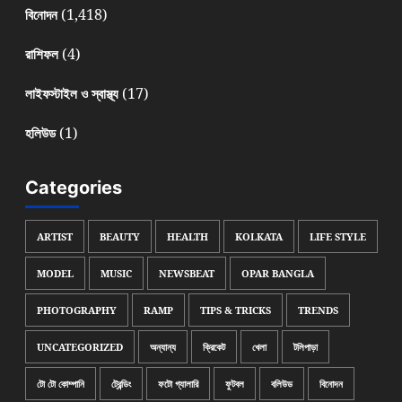
(1,418)
বিনোদন
(4)
রাশিফল
(17)
লাইফস্টাইল ও স্বাস্থ্য
(1)
হলিউড
Categories
ARTIST
BEAUTY
HEALTH
KOLKATA
LIFE STYLE
MODEL
MUSIC
NEWSBEAT
OPAR BANGLA
PHOTOGRAPHY
RAMP
TIPS & TRICKS
TRENDS
UNCATEGORIZED
অন্যান্য
ক্রিকেট
খেলা
টলিপাড়া
টো টো কোম্পানি
ট্রেন্ডিং
ফটো গ্যালারি
ফুটবল
বলিউড
বিনোদন