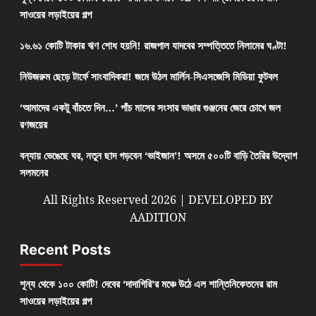
সাওয়ের লড়াইয়ের গল্প
১৬.৬১ কোটি টাকার ঋণ শোধ হয়নি! রাজপাল যাদবের সম্পত্তিতে নিলামের ঘণ্টা!
নিউজরুম ছেড়ে টার্ফে সাংবাদিকরা! জমে উঠল মার্লিন-সিএসজেসি মিডিয়া ফুটবল
‘আমাদের একটু বাঁচতে দিন…’ পাঁচ মাসের সংসার ভাঙার গুঞ্জনের জেরে চোখে জল
রণজয়ের
বন্যায় ভেঙেছে ঘর, নতুন ছাদ গড়বেন ‘ভাইজান’! অসমে ৫০০টি বাড়ি তৈরির উদ্যোগ
সলমনের
All Rights Reserved 2026 | DEVELOPED BY
AADITION
Recent Posts
শূন্য থেকে ১০০ কোটি! দেবের ‘দাদাগিরি’র মঞ্চে উঠে এল শান্তিনিকেতনের রাম
সাওয়ের লড়াইয়ের গল্প