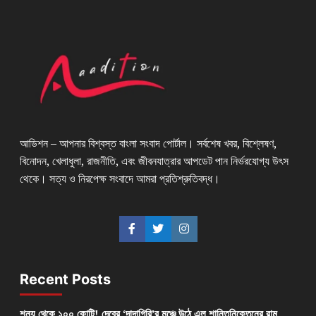
আডিশন – আপনার বিশ্বস্ত বাংলা সংবাদ পোর্টাল। সর্বশেষ খবর, বিশ্লেষণ,
বিনোদন, খেলাধুলা, রাজনীতি, এবং জীবনযাত্রার আপডেট পান নির্ভরযোগ্য উৎস
থেকে। সত্য ও নিরপেক্ষ সংবাদে আমরা প্রতিশ্রুতিবদ্ধ।
Recent Posts
শূন্য থেকে ১০০ কোটি! দেবের ‘দাদাগিরি’র মঞ্চে উঠে এল শান্তিনিকেতনের রাম