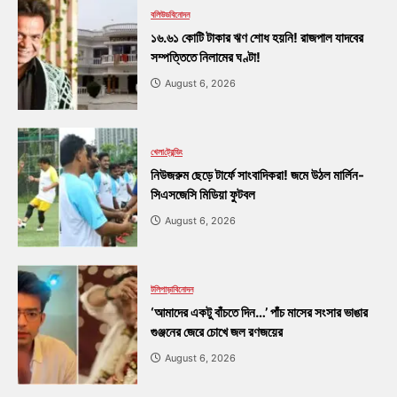
বলিউড
বিনোদন
১৬.৬১ কোটি টাকার ঋণ শোধ হয়নি! রাজপাল যাদবের
সম্পত্তিতে নিলামের ঘণ্টা!
August 6, 2026
খেলা
ট্রেন্ডিং
নিউজরুম ছেড়ে টার্ফে সাংবাদিকরা! জমে উঠল মার্লিন-
সিএসজেসি মিডিয়া ফুটবল
August 6, 2026
টলিপাড়া
বিনোদন
‘আমাদের একটু বাঁচতে দিন…’ পাঁচ মাসের সংসার ভাঙার
গুঞ্জনের জেরে চোখে জল রণজয়ের
August 6, 2026