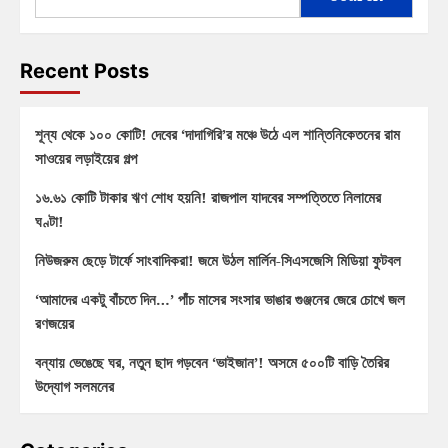
Recent Posts
শূন্য থেকে ১০০ কোটি! দেবের ‘দাদাগিরি’র মঞ্চে উঠে এল শান্তিনিকেতনের রাম
সাওয়ের লড়াইয়ের গল্প
১৬.৬১ কোটি টাকার ঋণ শোধ হয়নি! রাজপাল যাদবের সম্পত্তিতে নিলামের
ঘণ্টা!
নিউজরুম ছেড়ে টার্ফে সাংবাদিকরা! জমে উঠল মার্লিন-সিএসজেসি মিডিয়া ফুটবল
‘আমাদের একটু বাঁচতে দিন…’ পাঁচ মাসের সংসার ভাঙার গুঞ্জনের জেরে চোখে জল
রণজয়ের
বন্যায় ভেঙেছে ঘর, নতুন ছাদ গড়বেন ‘ভাইজান’! অসমে ৫০০টি বাড়ি তৈরির
উদ্যোগ সলমনের