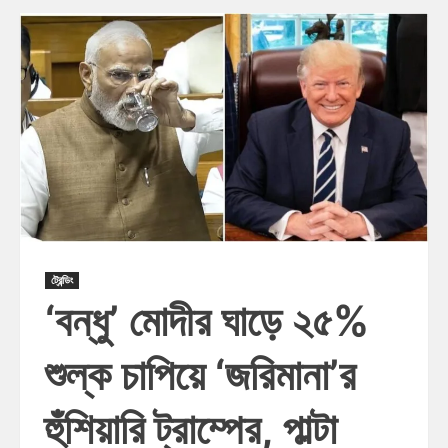
ট্রেন্ডিং
‘বন্ধু’ মোদীর ঘাড়ে ২৫%
শুল্ক চাপিয়ে ‘জরিমানা’র
হুঁশিয়ারি ট্রাম্পের, পাল্টা