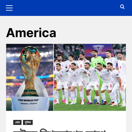
America
খেলা
ফুটবল