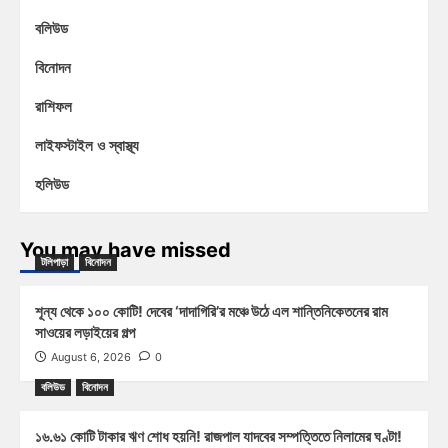
বলিউড
বিনোদন
রাশিফল
লাইফস্টাইল ও স্বাস্থ্য
হলিউড
You may have missed
টলিপাড়া
বিনোদন
শূন্য থেকে ১০০ কোটি! দেবের ‘দাদাগিরি’র মঞ্চে উঠে এল শান্তিনিকেতনের রাম
সাওয়ের লড়াইয়ের গল্প
August 6, 2026
0
বলিউড
বিনোদন
১৬.৬১ কোটি টাকার ঋণ শোধ হয়নি! রাজপাল যাদবের সম্পত্তিতে নিলামের ঘণ্টা!