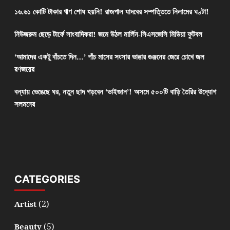
১৬.৬১ কোটি টাকার ঋণ শোধ হয়নি! রাজপাল যাদবের সম্পত্তিতে নিলামের ঘণ্টা!
নিউজরুম ছেড়ে টার্ফে সাংবাদিকরা! জমে উঠল মার্লিন-সিএসজেসি মিডিয়া ফুটবল
‘আমাদের একটু বাঁচতে দিন…’ পাঁচ মাসের সংসার ভাঙার গুঞ্জনের জেরে চোখে জল
রণজয়ের
বন্যায় ভেঙেছে ঘর, নতুন ছাদ গড়বেন ‘ভাইজান’! অসমে ৫০০টি বাড়ি তৈরির উদ্যোগ
সলমনের
CATEGORIES
(2)
Artist
(5)
Beauty