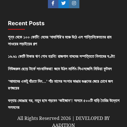
Recent Posts
শূন্য থেকে ১০০ কোটি! দেবের ‘দাদাগিরি’র মঞ্চে উঠে এল শান্তিনিকেতনের রাম
সাওয়ের লড়াইয়ের গল্প
১৬.৬১ কোটি টাকার ঋণ শোধ হয়নি! রাজপাল যাদবের সম্পত্তিতে নিলামের ঘণ্টা!
নিউজরুম ছেড়ে টার্ফে সাংবাদিকরা! জমে উঠল মার্লিন-সিএসজেসি মিডিয়া ফুটবল
‘আমাদের একটু বাঁচতে দিন…’ পাঁচ মাসের সংসার ভাঙার গুঞ্জনের জেরে চোখে জল
রণজয়ের
বন্যায় ভেঙেছে ঘর, নতুন ছাদ গড়বেন ‘ভাইজান’! অসমে ৫০০টি বাড়ি তৈরির উদ্যোগ
সলমনের
All Rights Reserved 2026 | DEVELOPED BY
AADITION