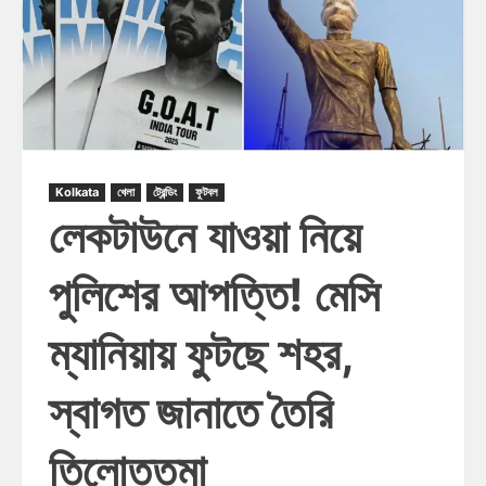
Kolkata
খেলা
ট্রেন্ডিং
ফুটবল
লেকটাউনে যাওয়া নিয়ে
পুলিশের আপত্তি! মেসি
ম্যানিয়ায় ফুটছে শহর,
স্বাগত জানাতে তৈরি
তিলোত্তমা