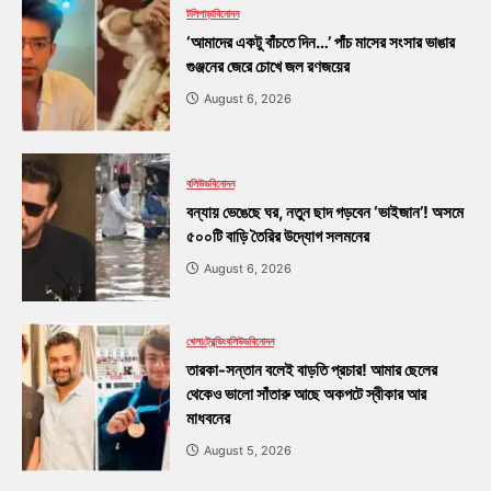
টলিপাড়া
বিনোদন
‘আমাদের একটু বাঁচতে দিন…’ পাঁচ মাসের সংসার ভাঙার
গুঞ্জনের জেরে চোখে জল রণজয়ের
August 6, 2026
বলিউড
বিনোদন
বন্যায় ভেঙেছে ঘর, নতুন ছাদ গড়বেন ‘ভাইজান’! অসমে
৫০০টি বাড়ি তৈরির উদ্যোগ সলমনের
August 6, 2026
খেলা
ট্রেন্ডিং
বলিউড
বিনোদন
তারকা-সন্তান বলেই বাড়তি প্রচার! আমার ছেলের
থেকেও ভালো সাঁতারু আছে অকপটে স্বীকার আর
মাধবনের
August 5, 2026