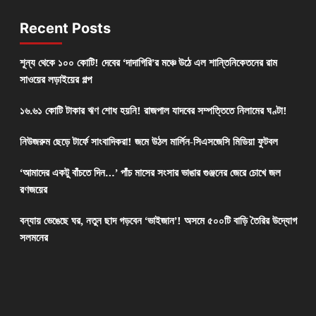
Recent Posts
শূন্য থেকে ১০০ কোটি! দেবের ‘দাদাগিরি’র মঞ্চে উঠে এল শান্তিনিকেতনের রাম
সাওয়ের লড়াইয়ের গল্প
১৬.৬১ কোটি টাকার ঋণ শোধ হয়নি! রাজপাল যাদবের সম্পত্তিতে নিলামের ঘণ্টা!
নিউজরুম ছেড়ে টার্ফে সাংবাদিকরা! জমে উঠল মার্লিন-সিএসজেসি মিডিয়া ফুটবল
‘আমাদের একটু বাঁচতে দিন…’ পাঁচ মাসের সংসার ভাঙার গুঞ্জনের জেরে চোখে জল
রণজয়ের
বন্যায় ভেঙেছে ঘর, নতুন ছাদ গড়বেন ‘ভাইজান’! অসমে ৫০০টি বাড়ি তৈরির উদ্যোগ
সলমনের