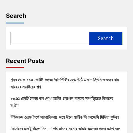
Search
Search
Recent Posts
শূন্য থেকে ১০০ কোটি! দেবের ‘দাদাগিরি’র মঞ্চে উঠে এল শান্তিনিকেতনের রাম
সাওয়ের লড়াইয়ের গল্প
১৬.৬১ কোটি টাকার ঋণ শোধ হয়নি! রাজপাল যাদবের সম্পত্তিতে নিলামের
ঘণ্টা!
নিউজরুম ছেড়ে টার্ফে সাংবাদিকরা! জমে উঠল মার্লিন-সিএসজেসি মিডিয়া ফুটবল
‘আমাদের একটু বাঁচতে দিন…’ পাঁচ মাসের সংসার ভাঙার গুঞ্জনের জেরে চোখে জল