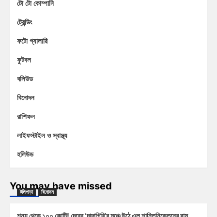
টো টো কোম্পানি
ট্রেন্ডিং
ফটো গ্যালারি
ফুটবল
বলিউড
বিনোদন
রাশিফল
লাইফস্টাইল ও স্বাস্থ্য
হলিউড
You may have missed
টলিপাড়া
বিনোদন
শূন্য থেকে ১০০ কোটি! দেবের ‘দাদাগিরি’র মঞ্চে উঠে এল শান্তিনিকেতনের রাম