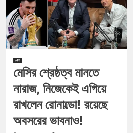
খেলা
মেসির শ্রেষ্ঠত্ব মানতে
নারাজ, নিজেকেই এগিয়ে
রাখলেন রোনাল্ডো! রয়েছে
অবসরের ভাবনাও!