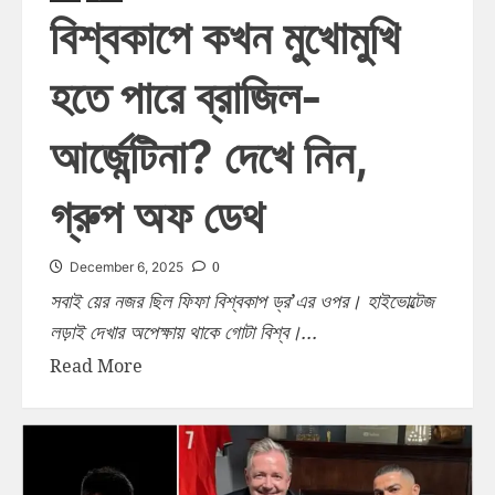
বিশ্বকাপে কখন মুখোমুখি
হতে পারে ব্রাজিল-
আর্জেন্টিনা? দেখে নিন,
গ্রুপ অফ ডেথ
0
December 6, 2025
সবাই য়ের নজর ছিল ফিফা বিশ্বকাপ ড্র’এর ওপর। হাইভোল্টেজ
লড়াই দেখার অপেক্ষায় থাকে গোটা বিশ্ব।...
Read More