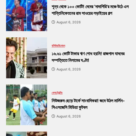
শূন্য থেকে ১০০ কোটি! দেবের ‘দাদাগিরি’র মঞ্চে উঠে এল
শান্তিনিকেতনের রাম সাওয়ের লড়াইয়ের গল্প
August 6, 2026
বলিউড
বিনোদন
১৬.৬১ কোটি টাকার ঋণ শোধ হয়নি! রাজপাল যাদবের
সম্পত্তিতে নিলামের ঘণ্টা!
August 6, 2026
খেলা
ট্রেন্ডিং
নিউজরুম ছেড়ে টার্ফে সাংবাদিকরা! জমে উঠল মার্লিন-
সিএসজেসি মিডিয়া ফুটবল
August 6, 2026