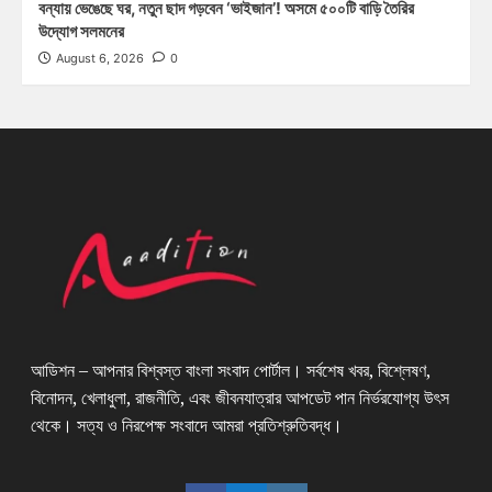
বন্যায় ভেঙেছে ঘর, নতুন ছাদ গড়বেন ‘ভাইজান’! অসমে ৫০০টি বাড়ি তৈরির
উদ্যোগ সলমনের
August 6, 2026
0
আডিশন – আপনার বিশ্বস্ত বাংলা সংবাদ পোর্টাল। সর্বশেষ খবর, বিশ্লেষণ,
বিনোদন, খেলাধুলা, রাজনীতি, এবং জীবনযাত্রার আপডেট পান নির্ভরযোগ্য উৎস
থেকে। সত্য ও নিরপেক্ষ সংবাদে আমরা প্রতিশ্রুতিবদ্ধ।