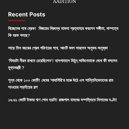
AADITION
Recent Posts
বিচ্ছেদের পথে ব্রেক! বিজয়ের বিরুদ্ধে মামলা প্রত্যাহার করলেন সঙ্গীতা, দাম্পত্যে
কি বরফ গলছে?
সাড়ে তিন বছরের প্রেম পরিণয়ের পথে, আংটি বদল সারলেন অনুভব-অনুষ্কা
‘বিষয়টা নীরব রাখতে চেয়েছিলেন’! হাসপাতালে মিঠুন,অভিনেতাকে দেখে কী বললেন
মুখ্যমন্ত্রী ?
শূন্য থেকে ১০০ কোটি! দেবের ‘দাদাগিরি’র মঞ্চে উঠে এল শান্তিনিকেতনের রাম
সাওয়ের লড়াইয়ের গল্প
১৬.৬১ কোটি টাকার ঋণ শোধ হয়নি! রাজপাল যাদবের সম্পত্তিতে নিলামের ঘণ্টা!