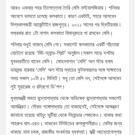
আরও একবার শহর তিলোত্তমা তৈরি মেসি নস্ট্যালজিয়ায়। শনিবার
আবেগে ভাসতে চলেছে কলকাতা। কারণ একটাই, শহরে আসবেন
বিশ্বকাপজয়ী আর্জেন্টাইন রাজপুত্র। ২০১১ সালের পর দ্বিতীয়বার।
শুক্রবার রাত ১টা নাগাদ কলকাতা বিমানবন্দরে পা রাখবেন মেসি।
শনিবার শুধুই থাকবে মেসি শো। সকালেই কলকাতার একটি পাঁচতারা
হোটেলে রয়েছে ‘মিট-অ্যান্ড-গ্রিট’ অনুষ্ঠান।সকাল সাড়ে দশটায়
যুবভারতীতে যাবেন মেসি। মোহনবাগান ‘মেসি’ অল স্টার বনাম
ডায়মন্ড হারবার ‘মেসি’ অল স্টার ম্যাচের ফুটবলারদের সঙ্গে সাক্ষাতের
সময় সকাল ১০টা ৫০ মিনিটে। শুধু তো মেসি নন, সেইসঙ্গে আসবেন
লুই সুয়ারেজ ও রদ্রিগো ডি’পল।
মুখ্যমন্ত্রী মমতা বন্দ্যোপাধ্যায় থেকে অভিষেক বন্দ্যোপাধ্যায় সকলেই
আমন্ত্রিত। সৌরভ গঙ্গোপাধ্যায় তো থাকছেনই, সেইসঙ্গে আমন্ত্রণ
জানানো হয়েছে বাইচুং ভুটিয়া থেকে লিয়েন্ডার পেজকেও। থাকার কথা
শাহরুখ খান-এরও। থাকবেন টলিউডের কলাকুশলীরাও। মেসির জন্য
থাকছে নানা চমক, রাজকীয় সংবর্ধনার ব্যবস্থা। স্ত্রী আন্তোনেল্লার