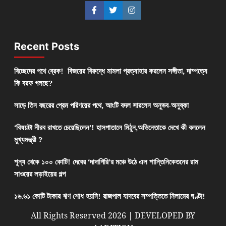
Recent Posts
বিচ্ছেদের পথে ব্রেক! বিজয়ের বিরুদ্ধে মামলা প্রত্যাহার করলেন সঙ্গীতা, দাম্পত্যে
কি বরফ গলছে?
সাড়ে তিন বছরের প্রেম পরিণয়ের পথে, আংটি বদল সারলেন অনুভব-অনুষ্কা
‘বিষয়টা নীরব রাখতে চেয়েছিলেন’! হাসপাতালে মিঠুন,অভিনেতাকে দেখে কী বললেন
মুখ্যমন্ত্রী ?
শূন্য থেকে ১০০ কোটি! দেবের ‘দাদাগিরি’র মঞ্চে উঠে এল শান্তিনিকেতনের রাম
সাওয়ের লড়াইয়ের গল্প
১৬.৬১ কোটি টাকার ঋণ শোধ হয়নি! রাজপাল যাদবের সম্পত্তিতে নিলামের ঘণ্টা!
All Rights Reserved 2026 | DEVELOPED BY