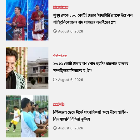
টলিপাড়া
বিনোদন
শূন্য থেকে ১০০ কোটি! দেবের ‘দাদাগিরি’র মঞ্চে উঠে এল
শান্তিনিকেতনের রাম সাওয়ের লড়াইয়ের গল্প
August 6, 2026
বলিউড
বিনোদন
১৬.৬১ কোটি টাকার ঋণ শোধ হয়নি! রাজপাল যাদবের
সম্পত্তিতে নিলামের ঘণ্টা!
August 6, 2026
খেলা
ট্রেন্ডিং
নিউজরুম ছেড়ে টার্ফে সাংবাদিকরা! জমে উঠল মার্লিন-
সিএসজেসি মিডিয়া ফুটবল
August 6, 2026