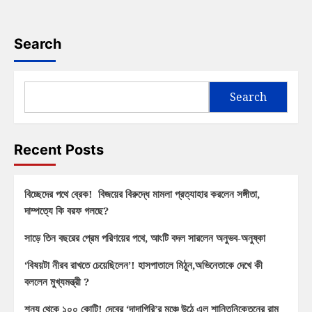
Search
Search
Recent Posts
বিচ্ছেদের পথে ব্রেক! বিজয়ের বিরুদ্ধে মামলা প্রত্যাহার করলেন সঙ্গীতা,
দাম্পত্যে কি বরফ গলছে?
সাড়ে তিন বছরের প্রেম পরিণয়ের পথে, আংটি বদল সারলেন অনুভব-অনুষ্কা
‘বিষয়টা নীরব রাখতে চেয়েছিলেন’! হাসপাতালে মিঠুন,অভিনেতাকে দেখে কী
বললেন মুখ্যমন্ত্রী ?
শূন্য থেকে ১০০ কোটি! দেবের ‘দাদাগিরি’র মঞ্চে উঠে এল শান্তিনিকেতনের রাম