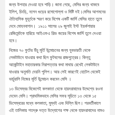
জন্য উপহার দেওয়া হবে শাড়ি। জানা গেছে, মেসির জন্য থাকবে
ইলিশ, চিংড়ি, নলেন গুড়ের রসোগোল্লা ও মিষ্টি দই।মেসির আগমনের
ঐতিহাসিক মুহূর্তকে স্মরণ করে বিশেষ একটি জার্সি মেসির হাতে তুলে
দেবে মোহনবাগান। ১৯১১ সালের ২৯ জুলাই ইস্ট ইয়র্কশায়ার
রেজিমেন্টকে হারিয়ে আইএফএ শিল্ড জয়ের বিশেষ জার্সি তুলে দেওয়া
হবে।
নিজের ৭০ ফুটের উঁচু মূর্তি উন্মোচনের জন্য যুবভারতী থেকে
লেকটাউনে যাওয়ার কথা ছিল ফুটবলের রাজপুত্রের। কিন্তু
আর্জেন্টাইন মহাতারকার নিরাপত্তার কথা মাথায় রেখেই লেকটাউনে
যাওয়ার অনুমতি দেয়নি পুলিশ। আর সেই কারণেই হোটেল থেকেই
ভার্চুয়ালি নিজের মূর্তি উন্মোচন করবেন মেসি ।
১৩ ডিসেম্বর বিকেলেই কলকাতা থেকে হায়দরাবাদের উদ্দেশ্যে রওনা
দেবেন মেসি। প্রাথমিকভাবে মেসির সফর সূচিতে ১৩ থেকে ১৫
ডিসেম্বরের মধ্যে কলকাতা, মুম্বই এবং দিল্লি ছিল। পরবর্তীকালে
এই তালিকায় শতদ্রু দত্ত উদ্যোগের পক্ষ থেকে হায়দরাবাদের নামও