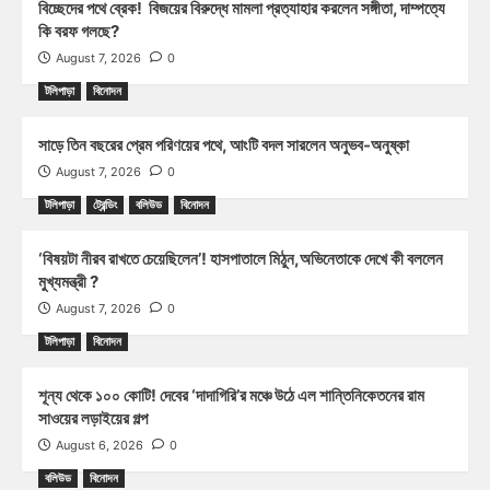
বিচ্ছেদের পথে ব্রেক! বিজয়ের বিরুদ্ধে মামলা প্রত্যাহার করলেন সঙ্গীতা, দাম্পত্যে
কি বরফ গলছে?
August 7, 2026
0
টলিপাড়া
বিনোদন
সাড়ে তিন বছরের প্রেম পরিণয়ের পথে, আংটি বদল সারলেন অনুভব-অনুষ্কা
August 7, 2026
0
টলিপাড়া
ট্রেন্ডিং
বলিউড
বিনোদন
‘বিষয়টা নীরব রাখতে চেয়েছিলেন’! হাসপাতালে মিঠুন,অভিনেতাকে দেখে কী বললেন
মুখ্যমন্ত্রী ?
August 7, 2026
0
টলিপাড়া
বিনোদন
শূন্য থেকে ১০০ কোটি! দেবের ‘দাদাগিরি’র মঞ্চে উঠে এল শান্তিনিকেতনের রাম
সাওয়ের লড়াইয়ের গল্প
August 6, 2026
0
বলিউড
বিনোদন