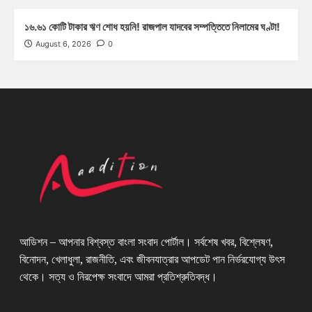
১৬.৬১ কোটি টাকার ঋণ শোধ হয়নি! রাজপাল যাদবের সম্পত্তিতে নিলামের ঘণ্টা!
August 6, 2026
0
আডিশন – আপনার বিশ্বস্ত বাংলা সংবাদ পোর্টাল। সর্বশেষ খবর, বিশ্লেষণ,
বিনোদন, খেলাধুলা, রাজনীতি, এবং জীবনযাত্রার আপডেট পান নির্ভরযোগ্য উৎস
থেকে। সত্য ও নিরপেক্ষ সংবাদে আমরা প্রতিশ্রুতিবদ্ধ।