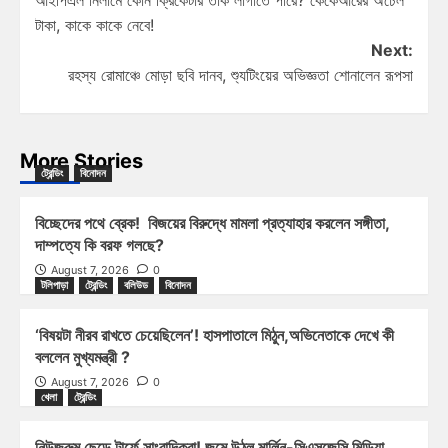
টাকা, কাকে কাকে নেবে!
Next:
রহস্য রোমাঞ্চে মোড়া ছবি দানব, শ্যুটিংয়ের অভিজ্ঞতা শোনালেন রূপসা
More Stories
ট্রেন্ডিং
বিনোদন
বিচ্ছেদের পথে ব্রেক! বিজয়ের বিরুদ্ধে মামলা প্রত্যাহার করলেন সঙ্গীতা,
দাম্পত্যে কি বরফ গলছে?
August 7, 2026
0
টলিপাড়া
ট্রেন্ডিং
বলিউড
বিনোদন
‘বিষয়টা নীরব রাখতে চেয়েছিলেন’! হাসপাতালে মিঠুন,অভিনেতাকে দেখে কী
বললেন মুখ্যমন্ত্রী ?
August 7, 2026
0
খেলা
ট্রেন্ডিং
নিউজরুম ছেড়ে টার্ফে সাংবাদিকরা! জমে উঠল মার্লিন-সিএসজেসি মিডিয়া