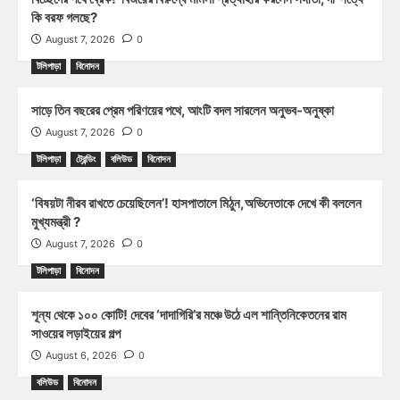
কি বরফ গলছে?
August 7, 2026
0
টলিপাড়া
বিনোদন
সাড়ে তিন বছরের প্রেম পরিণয়ের পথে, আংটি বদল সারলেন অনুভব-অনুষ্কা
August 7, 2026
0
টলিপাড়া
ট্রেন্ডিং
বলিউড
বিনোদন
‘বিষয়টা নীরব রাখতে চেয়েছিলেন’! হাসপাতালে মিঠুন,অভিনেতাকে দেখে কী বললেন
মুখ্যমন্ত্রী ?
August 7, 2026
0
টলিপাড়া
বিনোদন
শূন্য থেকে ১০০ কোটি! দেবের ‘দাদাগিরি’র মঞ্চে উঠে এল শান্তিনিকেতনের রাম
সাওয়ের লড়াইয়ের গল্প
August 6, 2026
0
বলিউড
বিনোদন