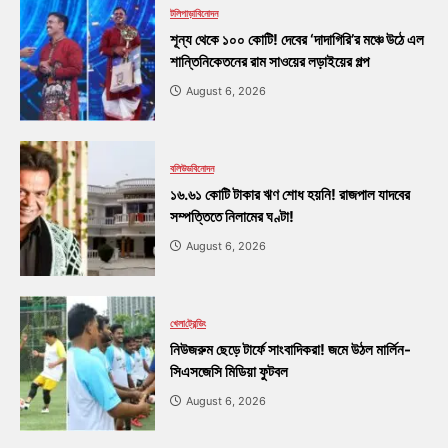
টলিপাড়া
বিনোদন
শূন্য থেকে ১০০ কোটি! দেবের ‘দাদাগিরি’র মঞ্চে উঠে এল
শান্তিনিকেতনের রাম সাওয়ের লড়াইয়ের গল্প
August 6, 2026
বলিউড
বিনোদন
১৬.৬১ কোটি টাকার ঋণ শোধ হয়নি! রাজপাল যাদবের
সম্পত্তিতে নিলামের ঘণ্টা!
August 6, 2026
খেলা
ট্রেন্ডিং
নিউজরুম ছেড়ে টার্ফে সাংবাদিকরা! জমে উঠল মার্লিন-
সিএসজেসি মিডিয়া ফুটবল
August 6, 2026