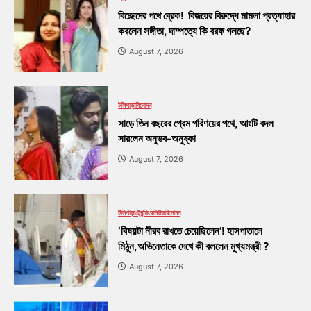
বিচ্ছেদের পথে ব্রেক! বিজয়ের বিরুদ্ধে মামলা প্রত্যাহার
করলেন সঙ্গীতা, দাম্পত্যে কি বরফ গলছে?
August 7, 2026
টলিপাড়া
বিনোদন
সাড়ে তিন বছরের প্রেম পরিণয়ের পথে, আংটি বদল
সারলেন অনুভব-অনুষ্কা
August 7, 2026
টলিপাড়া
ট্রেন্ডিং
বলিউড
বিনোদন
‘বিষয়টা নীরব রাখতে চেয়েছিলেন’! হাসপাতালে
মিঠুন,অভিনেতাকে দেখে কী বললেন মুখ্যমন্ত্রী ?
August 7, 2026