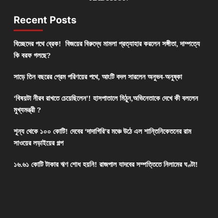
Recent Posts
বিচ্ছেদের পথে ব্রেক! বিজয়ের বিরুদ্ধে মামলা প্রত্যাহার করলেন সঙ্গীতা, দাম্পত্যে
কি বরফ গলছে?
সাড়ে তিন বছরের প্রেম পরিণয়ের পথে, আংটি বদল সারলেন অনুভব-অনুষ্কা
‘বিষয়টা নীরব রাখতে চেয়েছিলেন’! হাসপাতালে মিঠুন,অভিনেতাকে দেখে কী বললেন
মুখ্যমন্ত্রী ?
শূন্য থেকে ১০০ কোটি! দেবের ‘দাদাগিরি’র মঞ্চে উঠে এল শান্তিনিকেতনের রাম
সাওয়ের লড়াইয়ের গল্প
১৬.৬১ কোটি টাকার ঋণ শোধ হয়নি! রাজপাল যাদবের সম্পত্তিতে নিলামের ঘণ্টা!