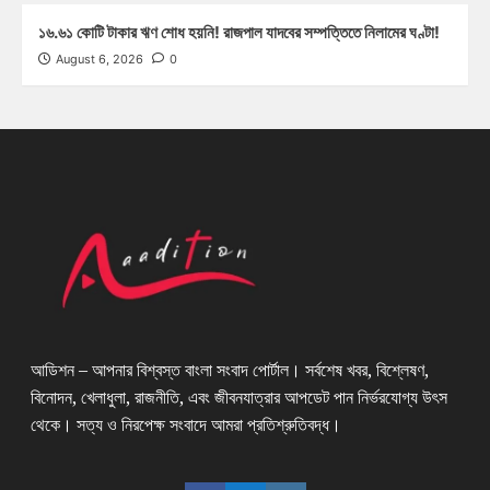
১৬.৬১ কোটি টাকার ঋণ শোধ হয়নি! রাজপাল যাদবের সম্পত্তিতে নিলামের ঘণ্টা!
August 6, 2026
0
আডিশন – আপনার বিশ্বস্ত বাংলা সংবাদ পোর্টাল। সর্বশেষ খবর, বিশ্লেষণ,
বিনোদন, খেলাধুলা, রাজনীতি, এবং জীবনযাত্রার আপডেট পান নির্ভরযোগ্য উৎস
থেকে। সত্য ও নিরপেক্ষ সংবাদে আমরা প্রতিশ্রুতিবদ্ধ।