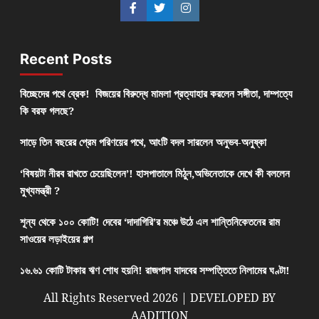
Recent Posts
বিচ্ছেদের পথে ব্রেক! বিজয়ের বিরুদ্ধে মামলা প্রত্যাহার করলেন সঙ্গীতা, দাম্পত্যে
কি বরফ গলছে?
সাড়ে তিন বছরের প্রেম পরিণয়ের পথে, আংটি বদল সারলেন অনুভব-অনুষ্কা
‘বিষয়টা নীরব রাখতে চেয়েছিলেন’! হাসপাতালে মিঠুন,অভিনেতাকে দেখে কী বললেন
মুখ্যমন্ত্রী ?
শূন্য থেকে ১০০ কোটি! দেবের ‘দাদাগিরি’র মঞ্চে উঠে এল শান্তিনিকেতনের রাম
সাওয়ের লড়াইয়ের গল্প
১৬.৬১ কোটি টাকার ঋণ শোধ হয়নি! রাজপাল যাদবের সম্পত্তিতে নিলামের ঘণ্টা!
All Rights Reserved 2026 | DEVELOPED BY
AADITION