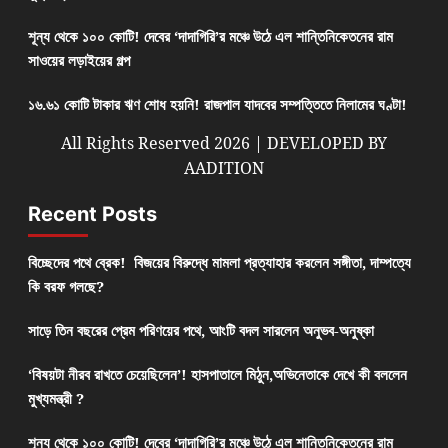
শূন্য থেকে ১০০ কোটি! দেবের ‘দাদাগিরি’র মঞ্চে উঠে এল শান্তিনিকেতনের রাম
সাওয়ের লড়াইয়ের গল্প
১৬.৬১ কোটি টাকার ঋণ শোধ হয়নি! রাজপাল যাদবের সম্পত্তিতে নিলামের ঘণ্টা!
All Rights Reserved 2026 | DEVELOPED BY
AADITION
Recent Posts
বিচ্ছেদের পথে ব্রেক! বিজয়ের বিরুদ্ধে মামলা প্রত্যাহার করলেন সঙ্গীতা, দাম্পত্যে
কি বরফ গলছে?
সাড়ে তিন বছরের প্রেম পরিণয়ের পথে, আংটি বদল সারলেন অনুভব-অনুষ্কা
‘বিষয়টা নীরব রাখতে চেয়েছিলেন’! হাসপাতালে মিঠুন,অভিনেতাকে দেখে কী বললেন
মুখ্যমন্ত্রী ?
শূন্য থেকে ১০০ কোটি! দেবের ‘দাদাগিরি’র মঞ্চে উঠে এল শান্তিনিকেতনের রাম