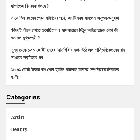
দাম্পত্যে কি বরফ গলছে?
সাড়ে তিন বছরের প্রেম পরিণয়ের পথে, আংটি বদল সারলেন অনুভব-অনুষ্কা
‘বিষয়টা নীরব রাখতে চেয়েছিলেন’! হাসপাতালে মিঠুন,অভিনেতাকে দেখে কী
বললেন মুখ্যমন্ত্রী ?
শূন্য থেকে ১০০ কোটি! দেবের ‘দাদাগিরি’র মঞ্চে উঠে এল শান্তিনিকেতনের রাম
সাওয়ের লড়াইয়ের গল্প
১৬.৬১ কোটি টাকার ঋণ শোধ হয়নি! রাজপাল যাদবের সম্পত্তিতে নিলামের
ঘণ্টা!
Categories
Artist
Beauty