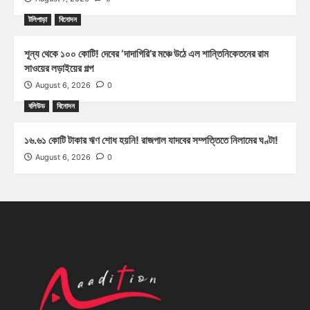
টলিপাড়া
বিনোদন
শূন্য থেকে ১০০ কোটি! দেবের ‘দাদাগিরি’র মঞ্চে উঠে এল শান্তিনিকেতনের রাম
সাওয়ের লড়াইয়ের গল্প
August 6, 2026
0
বলিউড
বিনোদন
১৬.৬১ কোটি টাকার ঋণ শোধ হয়নি! রাজপাল যাদবের সম্পত্তিতে নিলামের ঘণ্টা!
August 6, 2026
0