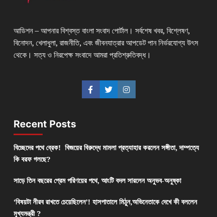
আডিশন – আপনার বিশ্বস্ত বাংলা সংবাদ পোর্টাল। সর্বশেষ খবর, বিশ্লেষণ,
বিনোদন, খেলাধুলা, রাজনীতি, এবং জীবনযাত্রার আপডেট পান নির্ভরযোগ্য উৎস
থেকে। সত্য ও নিরপেক্ষ সংবাদে আমরা প্রতিশ্রুতিবদ্ধ।
Recent Posts
বিচ্ছেদের পথে ব্রেক! বিজয়ের বিরুদ্ধে মামলা প্রত্যাহার করলেন সঙ্গীতা, দাম্পত্যে
কি বরফ গলছে?
সাড়ে তিন বছরের প্রেম পরিণয়ের পথে, আংটি বদল সারলেন অনুভব-অনুষ্কা
‘বিষয়টা নীরব রাখতে চেয়েছিলেন’! হাসপাতালে মিঠুন,অভিনেতাকে দেখে কী বললেন
মুখ্যমন্ত্রী ?