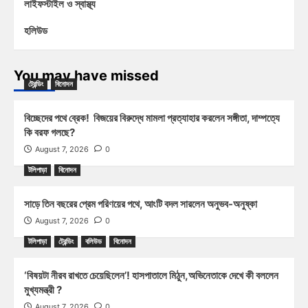
লাইফস্টাইল ও স্বাস্থ্য
হলিউড
You may have missed
ট্রেন্ডিং
বিনোদন
বিচ্ছেদের পথে ব্রেক! বিজয়ের বিরুদ্ধে মামলা প্রত্যাহার করলেন সঙ্গীতা, দাম্পত্যে
কি বরফ গলছে?
August 7, 2026
0
টলিপাড়া
বিনোদন
সাড়ে তিন বছরের প্রেম পরিণয়ের পথে, আংটি বদল সারলেন অনুভব-অনুষ্কা
August 7, 2026
0
টলিপাড়া
ট্রেন্ডিং
বলিউড
বিনোদন
‘বিষয়টা নীরব রাখতে চেয়েছিলেন’! হাসপাতালে মিঠুন,অভিনেতাকে দেখে কী বললেন
মুখ্যমন্ত্রী ?
August 7, 2026
0