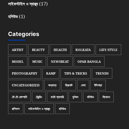
(17)
লাইফস্টাইল ও স্বাস্থ্য
(1)
হলিউড
Categories
ARTIST
BEAUTY
HEALTH
KOLKATA
LIFE STYLE
MODEL
MUSIC
NEWSBEAT
OPAR BANGLA
PHOTOGRAPHY
RAMP
TIPS & TRICKS
TRENDS
UNCATEGORIZED
অন্যান্য
ক্রিকেট
খেলা
টলিপাড়া
টো টো কোম্পানি
ট্রেন্ডিং
ফটো গ্যালারি
ফুটবল
বলিউড
বিনোদন
রাশিফল
লাইফস্টাইল ও স্বাস্থ্য
হলিউড