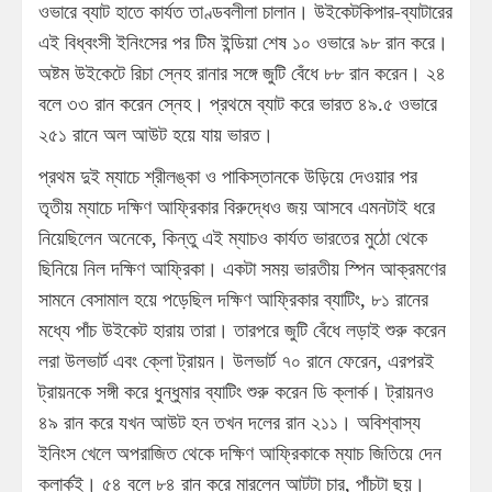
ওভারে ব্যাট হাতে কার্যত তাণ্ডবলীলা চালান। উইকেটকিপার-ব্যাটারের
এই বিধ্বংসী ইনিংসের পর টিম ইন্ডিয়া শেষ ১০ ওভারে ৯৮ রান করে।
অষ্টম উইকেটে রিচা স্নেহ রানার সঙ্গে জুটি বেঁধে ৮৮ রান করেন। ২৪
বলে ৩৩ রান করেন স্নেহ। প্রথমে ব্যাট করে ভারত ৪৯.৫ ওভারে
২৫১ রানে অল আউট হয়ে যায় ভারত।
প্রথম দুই ম্যাচে শ্রীলঙ্কা ও পাকিস্তানকে উড়িয়ে দেওয়ার পর
তৃতীয় ম্যাচে দক্ষিণ আফ্রিকার বিরুদ্ধেও জয় আসবে এমনটাই ধরে
নিয়েছিলেন অনেকে, কিন্তু এই ম্যাচও কার্যত ভারতের মুঠো থেকে
ছিনিয়ে নিল দক্ষিণ আফ্রিকা। একটা সময় ভারতীয় স্পিন আক্রমণের
সামনে বেসামাল হয়ে পড়েছিল দক্ষিণ আফ্রিকার ব্যাটিং, ৮১ রানের
মধ্যে পাঁচ উইকেট হারায় তারা। তারপরে জুটি বেঁধে লড়াই শুরু করেন
লরা উলভার্ট এবং ক্লো ট্রায়ন। উলভার্ট ৭০ রানে ফেরেন, এরপরই
ট্রায়নকে সঙ্গী করে ধুন্ধুমার ব্যাটিং শুরু করেন ডি ক্লার্ক। ট্রায়নও
৪৯ রান করে যখন আউট হন তখন দলের রান ২১১। অবিশ্বাস্য
ইনিংস খেলে অপরাজিত থেকে দক্ষিণ আফ্রিকাকে ম্যাচ জিতিয়ে দেন
ক্লার্কই। ৫৪ বলে ৮৪ রান করে মারলেন আটটা চার, পাঁচটা ছয়।