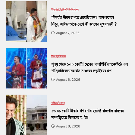
টলিপাড়া
ট্রেন্ডিং
বলিউড
বিনোদন
‘বিষয়টা নীরব রাখতে চেয়েছিলেন’! হাসপাতালে
মিঠুন,অভিনেতাকে দেখে কী বললেন মুখ্যমন্ত্রী ?
August 7, 2026
টলিপাড়া
বিনোদন
শূন্য থেকে ১০০ কোটি! দেবের ‘দাদাগিরি’র মঞ্চে উঠে এল
শান্তিনিকেতনের রাম সাওয়ের লড়াইয়ের গল্প
August 6, 2026
বলিউড
বিনোদন
১৬.৬১ কোটি টাকার ঋণ শোধ হয়নি! রাজপাল যাদবের
সম্পত্তিতে নিলামের ঘণ্টা!
August 6, 2026