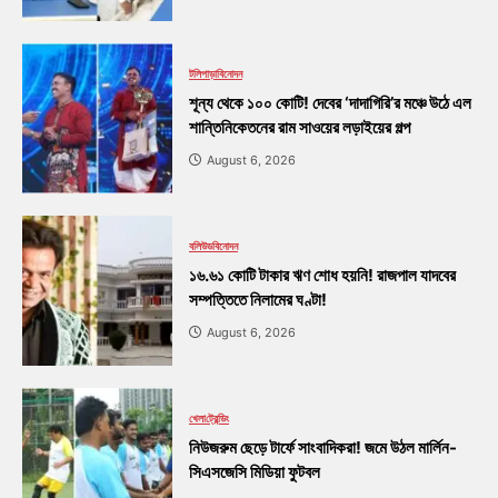
টলিপাড়া
বিনোদন
শূন্য থেকে ১০০ কোটি! দেবের ‘দাদাগিরি’র মঞ্চে উঠে এল
শান্তিনিকেতনের রাম সাওয়ের লড়াইয়ের গল্প
August 6, 2026
বলিউড
বিনোদন
১৬.৬১ কোটি টাকার ঋণ শোধ হয়নি! রাজপাল যাদবের
সম্পত্তিতে নিলামের ঘণ্টা!
August 6, 2026
খেলা
ট্রেন্ডিং
নিউজরুম ছেড়ে টার্ফে সাংবাদিকরা! জমে উঠল মার্লিন-
সিএসজেসি মিডিয়া ফুটবল