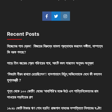
Recent Posts
বিচ্ছেদের পথে ব্রেক! বিজয়ের বিরুদ্ধে মামলা প্রত্যাহার করলেন সঙ্গীতা, দাম্পত্যে
কি বরফ গলছে?
সাড়ে তিন বছরের প্রেম পরিণয়ের পথে, আংটি বদল সারলেন অনুভব-অনুষ্কা
‘বিষয়টা নীরব রাখতে চেয়েছিলেন’! হাসপাতালে মিঠুন,অভিনেতাকে দেখে কী বললেন
মুখ্যমন্ত্রী ?
শূন্য থেকে ১০০ কোটি! দেবের ‘দাদাগিরি’র মঞ্চে উঠে এল শান্তিনিকেতনের রাম
সাওয়ের লড়াইয়ের গল্প
১৬.৬১ কোটি টাকার ঋণ শোধ হয়নি! রাজপাল যাদবের সম্পত্তিতে নিলামের ঘণ্টা!