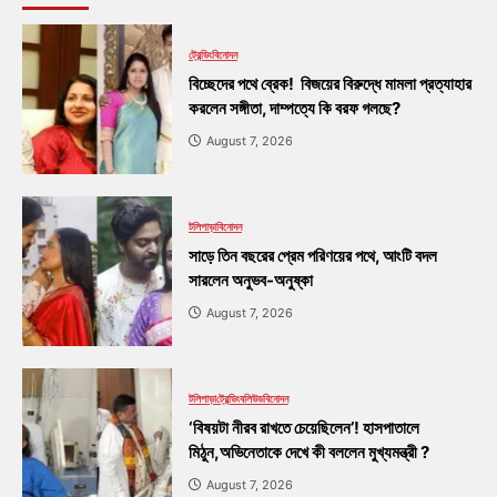
ট্রেন্ডিং
বিনোদন
বিচ্ছেদের পথে ব্রেক! বিজয়ের বিরুদ্ধে মামলা প্রত্যাহার
করলেন সঙ্গীতা, দাম্পত্যে কি বরফ গলছে?
August 7, 2026
টলিপাড়া
বিনোদন
সাড়ে তিন বছরের প্রেম পরিণয়ের পথে, আংটি বদল
সারলেন অনুভব-অনুষ্কা
August 7, 2026
টলিপাড়া
ট্রেন্ডিং
বলিউড
বিনোদন
‘বিষয়টা নীরব রাখতে চেয়েছিলেন’! হাসপাতালে
মিঠুন,অভিনেতাকে দেখে কী বললেন মুখ্যমন্ত্রী ?
August 7, 2026