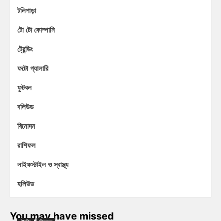
টলিপাড়া
টো টো কোম্পানি
ট্রেন্ডিং
ফটো গ্যালারি
ফুটবল
বলিউড
বিনোদন
রাশিফল
লাইফস্টাইল ও স্বাস্থ্য
হলিউড
You may have missed