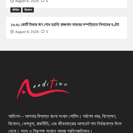
August 6, 2026
0
বলিউড
বিনোদন
১৬.৬১ কোটি টাকার ঋণ শোধ হয়নি! রাজপাল যাদবের সম্পত্তিতে নিলামের ঘণ্টা!
August 6, 2026
0
আডিশন – আপনার বিশ্বস্ত বাংলা সংবাদ পোর্টাল। সর্বশেষ খবর, বিশ্লেষণ,
বিনোদন, খেলাধুলা, রাজনীতি, এবং জীবনযাত্রার আপডেট পান নির্ভরযোগ্য উৎস
থেকে। সত্য ও নিরপেক্ষ সংবাদে আমরা প্রতিশ্রুতিবদ্ধ।