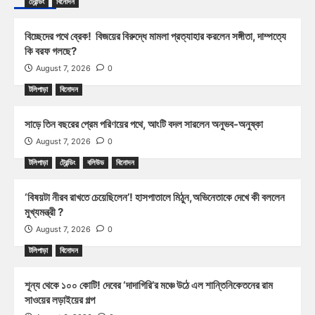
ট্রেন্ডিং
বিনোদন
বিচ্ছেদের পথে ব্রেক! বিজয়ের বিরুদ্ধে মামলা প্রত্যাহার করলেন সঙ্গীতা, দাম্পত্যে
কি বরফ গলছে?
August 7, 2026
0
টলিপাড়া
বিনোদন
সাড়ে তিন বছরের প্রেম পরিণয়ের পথে, আংটি বদল সারলেন অনুভব-অনুষ্কা
August 7, 2026
0
টলিপাড়া
ট্রেন্ডিং
বলিউড
বিনোদন
‘বিষয়টা নীরব রাখতে চেয়েছিলেন’! হাসপাতালে মিঠুন,অভিনেতাকে দেখে কী বললেন
মুখ্যমন্ত্রী ?
August 7, 2026
0
টলিপাড়া
বিনোদন
শূন্য থেকে ১০০ কোটি! দেবের ‘দাদাগিরি’র মঞ্চে উঠে এল শান্তিনিকেতনের রাম
সাওয়ের লড়াইয়ের গল্প