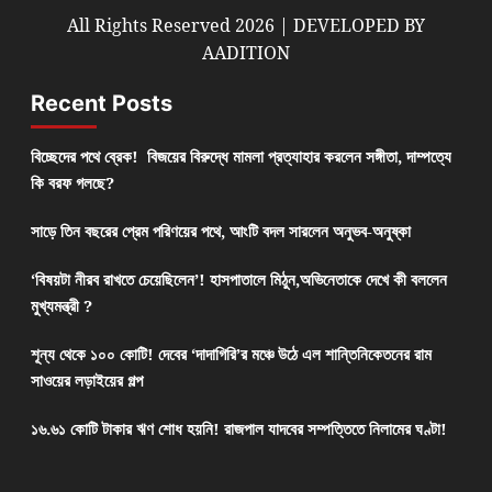
All Rights Reserved 2026 | DEVELOPED BY
AADITION
Recent Posts
বিচ্ছেদের পথে ব্রেক! বিজয়ের বিরুদ্ধে মামলা প্রত্যাহার করলেন সঙ্গীতা, দাম্পত্যে
কি বরফ গলছে?
সাড়ে তিন বছরের প্রেম পরিণয়ের পথে, আংটি বদল সারলেন অনুভব-অনুষ্কা
‘বিষয়টা নীরব রাখতে চেয়েছিলেন’! হাসপাতালে মিঠুন,অভিনেতাকে দেখে কী বললেন
মুখ্যমন্ত্রী ?
শূন্য থেকে ১০০ কোটি! দেবের ‘দাদাগিরি’র মঞ্চে উঠে এল শান্তিনিকেতনের রাম
সাওয়ের লড়াইয়ের গল্প
১৬.৬১ কোটি টাকার ঋণ শোধ হয়নি! রাজপাল যাদবের সম্পত্তিতে নিলামের ঘণ্টা!