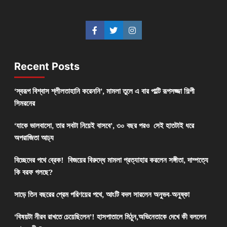
Recent Posts
‘স্বরূপ বিশ্বাস শ্লীলতাহানি করেননি’, মামলা তুলে এ বার পাল্টি রূপসজ্জা শিল্পী
সিমরনের
‘যাকে ভালবাসো, তার সবটা নিয়েই বাসবে’, ৩০ বছর পরও সেই হাতটাই ধরে
অপরাজিতা আঢ্য
বিচ্ছেদের পথে ব্রেক! বিজয়ের বিরুদ্ধে মামলা প্রত্যাহার করলেন সঙ্গীতা, দাম্পত্যে
কি বরফ গলছে?
সাড়ে তিন বছরের প্রেম পরিণয়ের পথে, আংটি বদল সারলেন অনুভব-অনুষ্কা
‘বিষয়টা নীরব রাখতে চেয়েছিলেন’! হাসপাতালে মিঠুন,অভিনেতাকে দেখে কী বললেন