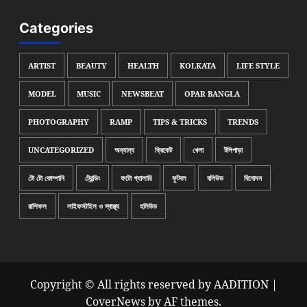
Categories
ARTIST
BEAUTY
HEALTH
KOLKATA
LIFE STYLE
MODEL
MUSIC
NEWSBEAT
OPAR BANGLA
PHOTOGRAPHY
RAMP
TIPS & TRICKS
TRENDS
UNCATEGORIZED
অন্যান্য
ক্রিকেট
খেলা
টলিপাড়া
টো টো কোম্পানি
ট্রেন্ডিং
ফটো গ্যালারি
ফুটবল
বলিউড
বিনোদন
রাশিফল
লাইফস্টাইল ও স্বাস্থ্য
হলিউড
Copyright © All rights reserved by AADITION
|
CoverNews
by AF themes.