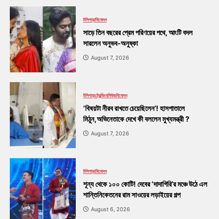
টলিপাড়া
বিনোদন
সাড়ে তিন বছরের প্রেম পরিণয়ের পথে, আংটি বদল
সারলেন অনুভব-অনুষ্কা
August 7, 2026
টলিপাড়া
ট্রেন্ডিং
বলিউড
বিনোদন
‘বিষয়টা নীরব রাখতে চেয়েছিলেন’! হাসপাতালে
মিঠুন,অভিনেতাকে দেখে কী বললেন মুখ্যমন্ত্রী ?
August 7, 2026
টলিপাড়া
বিনোদন
শূন্য থেকে ১০০ কোটি! দেবের ‘দাদাগিরি’র মঞ্চে উঠে এল
শান্তিনিকেতনের রাম সাওয়ের লড়াইয়ের গল্প
August 6, 2026