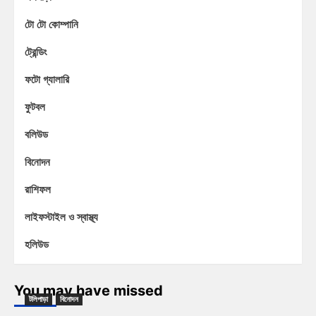
টো টো কোম্পানি
ট্রেন্ডিং
ফটো গ্যালারি
ফুটবল
বলিউড
বিনোদন
রাশিফল
লাইফস্টাইল ও স্বাস্থ্য
হলিউড
You may have missed
টলিপাড়া
বিনোদন