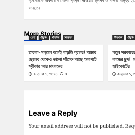
ব্রুনেইকে হাফডজন গোল! স্বপ্ন দেখিয়েও মূলপর্ব অনিশ্চিত অনূর্ধ্ব ২
ভারতের
More Stories
খেলা
ট্রেন্ডিং
বলিউড
বিনোদন
টলিপাড়া
ট্রেন্ডিং
তারকা-সন্তান বলেই বাড়তি প্রচার! আমার
নতুন সরকারের
ছেলের থেকেও ভালো সাঁতারু আছে অকপটে
কাজের ছন্দ! ম
স্বীকার আর মাধবনের
হাইকোর্টের
August 5, 2026
0
August 5, 
Leave a Reply
Your email address will not be published.
Requ