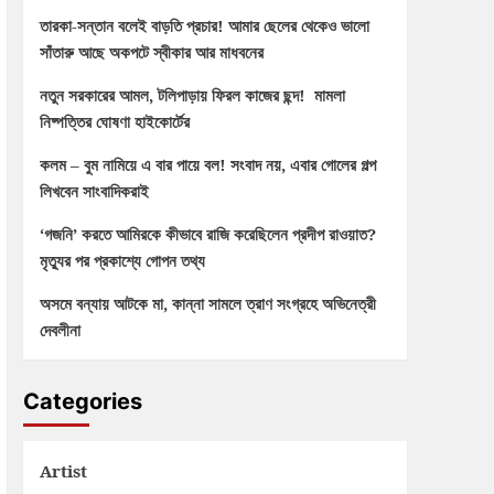
তারকা-সন্তান বলেই বাড়তি প্রচার! আমার ছেলের থেকেও ভালো
সাঁতারু আছে অকপটে স্বীকার আর মাধবনের
নতুন সরকারের আমল, টলিপাড়ায় ফিরল কাজের ছন্দ! মামলা
নিষ্পত্তির ঘোষণা হাইকোর্টের
কলম – বুম নামিয়ে এ বার পায়ে বল! সংবাদ নয়, এবার গোলের গল্প
লিখবেন সাংবাদিকরাই
‘গজনি’ করতে আমিরকে কীভাবে রাজি করেছিলেন প্রদীপ রাওয়াত?
মৃত্যুর পর প্রকাশ্যে গোপন তথ্য
অসমে বন্যায় আটকে মা, কান্না সামলে ত্রাণ সংগ্রহে অভিনেত্রী
দেবলীনা
Categories
Artist