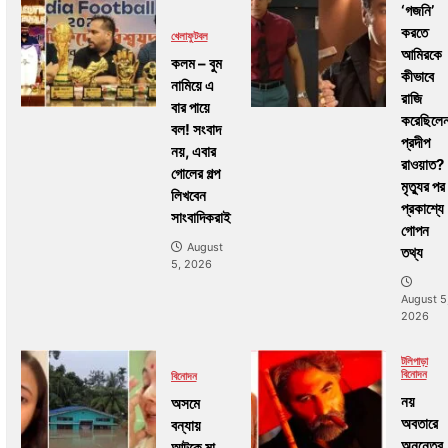
‘গজনি’
করতে
খেলা
ফুটবল
আমিরকে
কলম – বুম
কীভাবে
নামিয়ে এ
রাজি
বার পায়ে
করেছিলে
বল! সংবাদ
প্রদীপ
নয়, এবার
রাওয়াত?
গোলের গল্প
মৃত্যুর পর
লিখবেন
প্রকাশ্যে
সাংবাদিকরাই
গোপন
August
তথ্য
5, 2026
August 5
2026
টলিপাড়া
বিনোদন
বিনোদন
নয়
অসমে
অবতারে
বন্যায়
অনন্তের
আটকে মা,