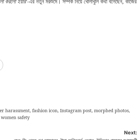
ো করলো ইয়ার’
-এর নতুন মরশুমে। সম্পর্ক নিয়ে খোলাখুলি কথা বলেছেন, কাজের
er harassment
,
fashion icon
,
Instagram post
,
morphed photos
,
,
women safety
Next: