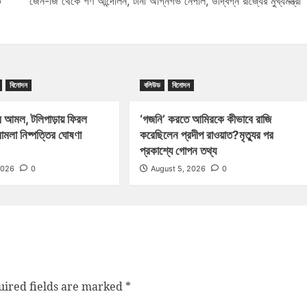
৩
জেন-জি থেকে গণ আন্দোলন, টানা অগ্নিগর্ভ নেপাল, উদ্বিগ্ন রাজ্যের মুখ্যমন্ত্রী
বিনোদন
বলিউড
বিনোদন
 আমল, টলিপাড়ায় ফিরল
‘গজনি’ করতে আমিরকে কীভাবে রাজি
ামলা নিষ্পত্তির ঘোষণা
করেছিলেন প্রদীপ রাওয়াত?মৃত্যুর পর
প্রকাশ্যে গোপন তথ্য
2026
0
August 5, 2026
0
ired fields are marked
*