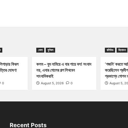
ন
খেলা
ফুটবল
বলিউড
বিনোদন
পাড়ায় ফিরল
কলম – বুম নামিয়ে এ বার পায়ে বল! সংবাদ
‘গজনি’ করতে আম
পত্তির ঘোষণা
নয়, এবার গোলের গল্প লিখবেন
করেছিলেন প্রদীপ
সাংবাদিকরাই
প্রকাশ্যে গোপন 
0
August 5, 2026
0
August 5, 2
Recent Posts