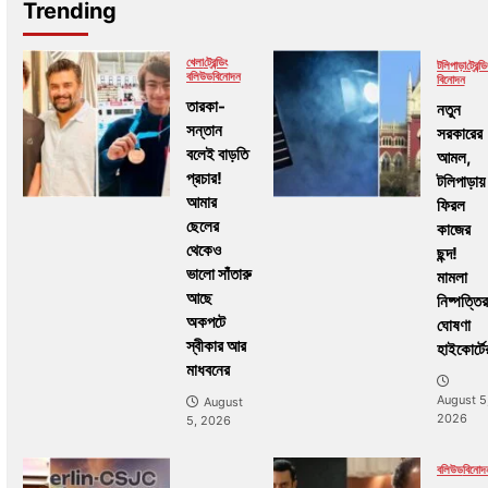
Trending
খেলা
ট্রেন্ডিং
টলিপাড়া
ট্রেন্ডি
বলিউড
বিনোদন
বিনোদন
তারকা-
নতুন
সন্তান
সরকারের
বলেই বাড়তি
আমল,
প্রচার!
টলিপাড়ায়
আমার
ফিরল
ছেলের
কাজের
থেকেও
ছন্দ!
ভালো সাঁতারু
মামলা
আছে
নিষ্পত্তির
অকপটে
ঘোষণা
স্বীকার আর
হাইকোর্টে
মাধবনের
August 5
August
2026
5, 2026
বলিউড
বিনোদ