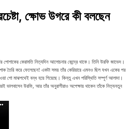
্রচেষ্টা, ক্ষোভ উগরে কী বলছেন
 তাঁর পোশাকের কেরামতি নিত্যদিন আলোচনার কেন্দ্রে থাকে। তিনি উরফি জাভেদ।
পোশাক তৈরি করে ফেলেছেন! একটা সময় তাঁর কেরিয়ারে এমনও ছিল যখন একের পর
হওয়া শো মাঝপথেই বন্ধ হয়ে গিয়েছে। কিন্তু এখন পরিস্থিতি সম্পূর্ণ আলাদা।
াবরই ভালবাসেন উরফি, আর তাঁর অনুরাগীরাও অপেক্ষায় থাকেন তাঁকে নিত্যনতুন