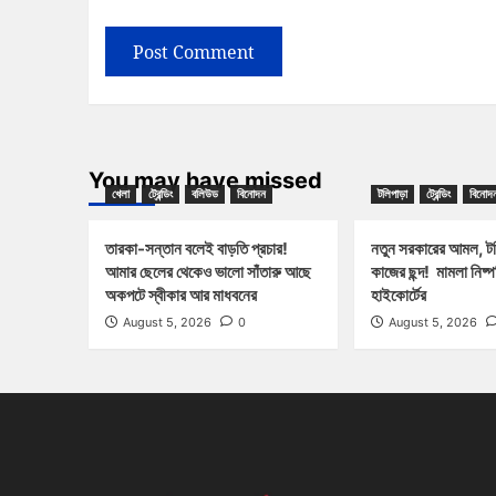
You may have missed
খেলা
ট্রেন্ডিং
বলিউড
বিনোদন
টলিপাড়া
ট্রেন্ডিং
বিনোদ
তারকা-সন্তান বলেই বাড়তি প্রচার!
নতুন সরকারের আমল, টলি
আমার ছেলের থেকেও ভালো সাঁতারু আছে
কাজের ছন্দ! মামলা নিষ্
অকপটে স্বীকার আর মাধবনের
হাইকোর্টের
August 5, 2026
0
August 5, 2026