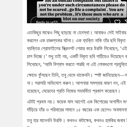
এতকিছুর মাঝেও পিছু ছাড়ছে না হেনস্থা। আবারও সেই সাইবার হ
করলেন এক চাঞ্চল্যকর ঘটনা। এক ব্যক্তি নাকি তাঁর ছবি বিকৃত 
ব্যক্তির প্রোফাইলের স্ক্রিনশট শেয়ার করে উরফি লিখেছেন
চাপ দিচ্ছে।’ শুধু তাই নয়, একটি বিকৃত ছবি পাঠিয়েও দিয়ে
লিখেছেন, ‘আমি বিশ্বাস করতে পারছি না এই লোকগুলো প্রযুক্তি
ক্ষোভে ফুঁসছেন তিনি, তবু থেমে থাকেননি। স্পষ্ট জানিয়েছেন—অ
না। সরাসরি অভিযোগ করুন। আপনারা সমস্যার কারণ নন, এই প
হয়েছেন, মেয়েদের প্রতি নিজের সহমর্মিতা প্রকাশ করেছেন।
এটাই প্রথম নয়। কয়েক মাস আগেই এক কিশোরের অশালীন মন্তব
দাঁড়িয়ে তাঁর ও পরিবারের সামনে ১৫ বছরের এক ছেলেও অবমাননা
তবু হার মানেননি উরফি। কখনও কটাক্ষের, কখনও হুমকির জবাব তিনি