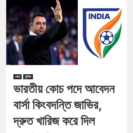
খেলা
ফুটবল
ভারতীয় কোচ পদে আবেদন
বার্সা কিংবদন্তি জাভির,
দ্রুত খারিজ করে দিল