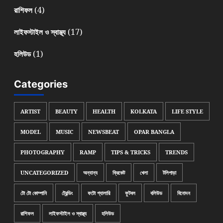
(4)
রাশিফল
(17)
লাইফস্টাইল ও স্বাস্থ্য
(1)
হলিউড
Categories
ARTIST
BEAUTY
HEALTH
KOLKATA
LIFE STYLE
MODEL
MUSIC
NEWSBEAT
OPAR BANGLA
PHOTOGRAPHY
RAMP
TIPS & TRICKS
TRENDS
UNCATEGORIZED
অন্যান্য
ক্রিকেট
খেলা
টলিপাড়া
টো টো কোম্পানি
ট্রেন্ডিং
ফটো গ্যালারি
ফুটবল
বলিউড
বিনোদন
রাশিফল
লাইফস্টাইল ও স্বাস্থ্য
হলিউড