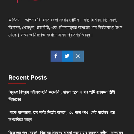
আডিশন – আপনার বিশ্বস্ত বাংলা সংবাদ পোর্টাল। সর্বশেষ খবর, বিশ্লেষণ,
বিনোদন, খেলাধুলা, রাজনীতি, এবং জীবনযাত্রার আপডেট পান নির্ভরযোগ্য উৎস
থেকে। সত্য ও নিরপেক্ষ সংবাদে আমরা প্রতিশ্রুতিবদ্ধ।
Recent Posts
‘স্বরূপ বিশ্বাস শ্লীলতাহানি করেননি’, মামলা তুলে এ বার পাল্টি রূপসজ্জা শিল্পী
সিমরনের
‘যাকে ভালবাসো, তার সবটা নিয়েই বাসবে’, ৩০ বছর পরও সেই হাতটাই ধরে
অপরাজিতা আঢ্য
বিচ্ছেদের পথে ব্রেক! বিজয়ের বিরুদ্ধে মামলা প্রত্যাহার করলেন সঙ্গীতা, দাম্পত্যে