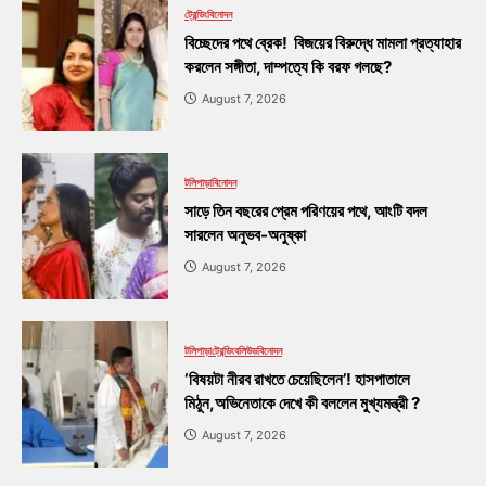
ট্রেন্ডিং
বিনোদন
বিচ্ছেদের পথে ব্রেক! বিজয়ের বিরুদ্ধে মামলা প্রত্যাহার
করলেন সঙ্গীতা, দাম্পত্যে কি বরফ গলছে?
August 7, 2026
টলিপাড়া
বিনোদন
সাড়ে তিন বছরের প্রেম পরিণয়ের পথে, আংটি বদল
সারলেন অনুভব-অনুষ্কা
August 7, 2026
টলিপাড়া
ট্রেন্ডিং
বলিউড
বিনোদন
‘বিষয়টা নীরব রাখতে চেয়েছিলেন’! হাসপাতালে
মিঠুন,অভিনেতাকে দেখে কী বললেন মুখ্যমন্ত্রী ?
August 7, 2026