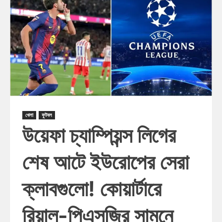
খেলা
ফুটবল
উয়েফা চ্যাম্পিয়ন্স লিগের
শেষ আটে ইউরোপের সেরা
ক্লাবগুলো! কোয়ার্টারে
রিয়াল-পিএসজির সামনে