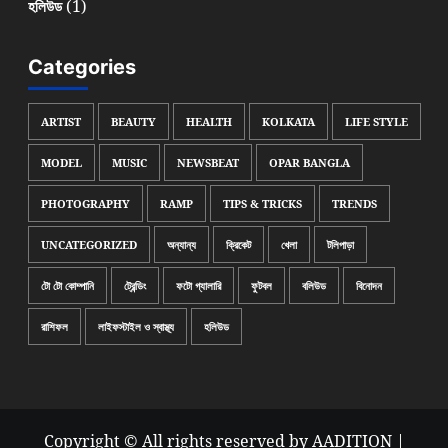
(1)
হলিউড
Categories
ARTIST
BEAUTY
HEALTH
KOLKATA
LIFE STYLE
MODEL
MUSIC
NEWSBEAT
OPAR BANGLA
PHOTOGRAPHY
RAMP
TIPS & TRICKS
TRENDS
UNCATEGORIZED
অন্যান্য
ক্রিকেট
খেলা
টলিপাড়া
টো টো কোম্পানি
ট্রেন্ডিং
ফটো গ্যালারি
ফুটবল
বলিউড
বিনোদন
রাশিফল
লাইফস্টাইল ও স্বাস্থ্য
হলিউড
Copyright © All rights reserved by AADITION
|