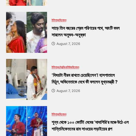
টলিপাড়া
বিনোদন
সাড়ে তিন বছরের প্রেম পরিণয়ের পথে, আংটি বদল
সারলেন অনুভব-অনুষ্কা
August 7, 2026
টলিপাড়া
ট্রেন্ডিং
বলিউড
বিনোদন
‘বিষয়টা নীরব রাখতে চেয়েছিলেন’! হাসপাতালে
মিঠুন,অভিনেতাকে দেখে কী বললেন মুখ্যমন্ত্রী ?
August 7, 2026
টলিপাড়া
বিনোদন
শূন্য থেকে ১০০ কোটি! দেবের ‘দাদাগিরি’র মঞ্চে উঠে এল
শান্তিনিকেতনের রাম সাওয়ের লড়াইয়ের গল্প