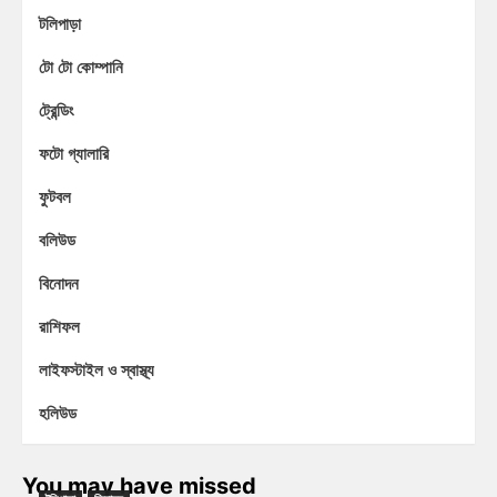
টলিপাড়া
টো টো কোম্পানি
ট্রেন্ডিং
ফটো গ্যালারি
ফুটবল
বলিউড
বিনোদন
রাশিফল
লাইফস্টাইল ও স্বাস্থ্য
হলিউড
You may have missed