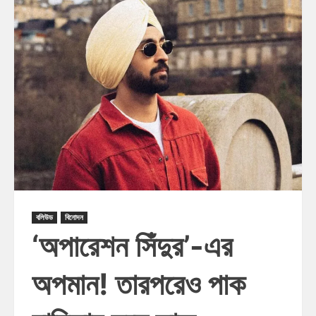
বলিউড
বিনোদন
‘অপারেশন সিঁদুর’-এর
অপমান! তারপরেও পাক