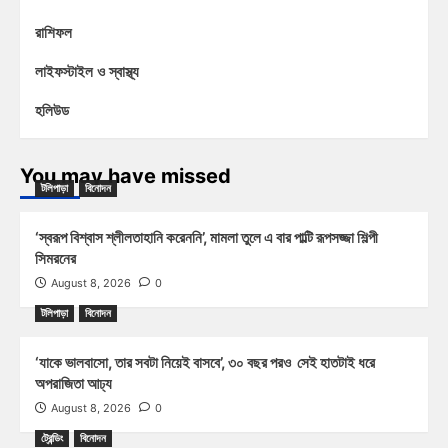
রাশিফল
লাইফস্টাইল ও স্বাস্থ্য
হলিউড
You may have missed
টলিপাড়া
বিনোদন
‘স্বরূপ বিশ্বাস শ্লীলতাহানি করেননি’, মামলা তুলে এ বার পাল্টি রূপসজ্জা শিল্পী
সিমরনের
August 8, 2026
0
টলিপাড়া
বিনোদন
‘যাকে ভালবাসো, তার সবটা নিয়েই বাসবে’, ৩০ বছর পরও সেই হাতটাই ধরে
অপরাজিতা আঢ্য
August 8, 2026
0
ট্রেন্ডিং
বিনোদন