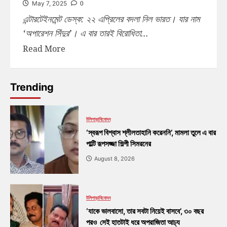
0
May 7, 2025
এন্টারটেইনমেন্ট ডেস্ক: ২২ এপ্রিলের বদলা নিল ভারত। যার নাম
‘অপারেশন সিঁদুর’। এ বার তারই বিরোধিতা...
Read More
Trending
টলিপাড়া
বিনোদন
‘স্বরূপ বিশ্বাস শ্লীলতাহানি করেননি’, মামলা তুলে এ বার
পাল্টি রূপসজ্জা শিল্পী সিমরনের
August 8, 2026
টলিপাড়া
বিনোদন
‘যাকে ভালবাসো, তার সবটা নিয়েই বাসবে’, ৩০ বছর
পরও সেই হাতটাই ধরে অপরাজিতা আঢ্য