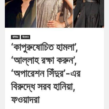
বলিউড
বিনোদন
‘কাপুরুষোচিত হামলা’,
‘আল্লাহ রক্ষা করুন’,
‘অপারেশন সিঁদুর’-এর
বিরুদ্ধে সরব হানিয়া,
ফওয়াদরা