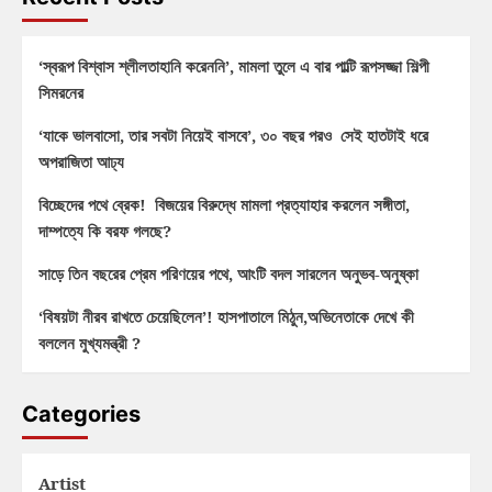
‘স্বরূপ বিশ্বাস শ্লীলতাহানি করেননি’, মামলা তুলে এ বার পাল্টি রূপসজ্জা শিল্পী
সিমরনের
‘যাকে ভালবাসো, তার সবটা নিয়েই বাসবে’, ৩০ বছর পরও সেই হাতটাই ধরে
অপরাজিতা আঢ্য
বিচ্ছেদের পথে ব্রেক! বিজয়ের বিরুদ্ধে মামলা প্রত্যাহার করলেন সঙ্গীতা,
দাম্পত্যে কি বরফ গলছে?
সাড়ে তিন বছরের প্রেম পরিণয়ের পথে, আংটি বদল সারলেন অনুভব-অনুষ্কা
‘বিষয়টা নীরব রাখতে চেয়েছিলেন’! হাসপাতালে মিঠুন,অভিনেতাকে দেখে কী
বললেন মুখ্যমন্ত্রী ?
Categories
Artist