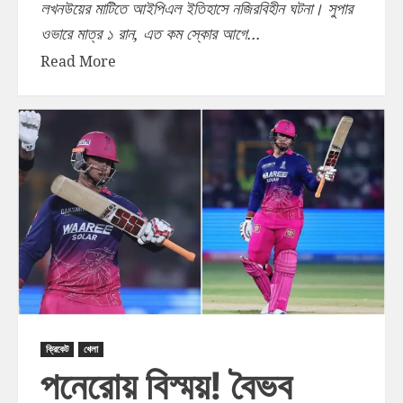
লখনউয়ের মাটিতে আইপিএল ইতিহাসে নজিরবিহীন ঘটনা। সুপার
ওভারে মাত্র ১ রান, এত কম স্কোর আগে...
Read More
ক্রিকেট
খেলা
পনেরোয় বিস্ময়! বৈভব