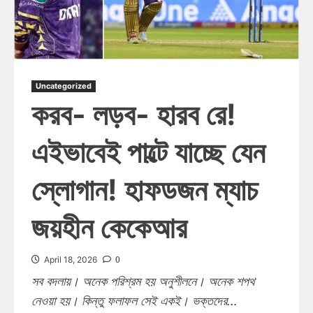
Uncategorized
করব- লড়ব- হারব রে!
এইভাবেই পাল্টে যাচ্ছে যেন
স্লোগান! হাফডজন ম্যাচ
জয়হীন কেকেআর
0
April 18, 2026
সব বদলায়। অনেক পরিশ্রম হয় অনুশীলনে। অনেক শপথ
নেওয়া হয়। কিন্তু ফলাফল সেই একই। ভক্তদের...