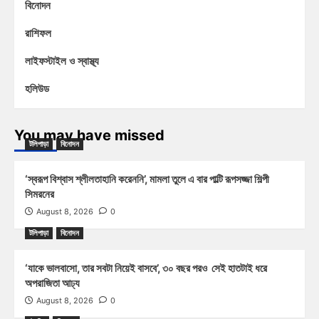
বিনোদন
রাশিফল
লাইফস্টাইল ও স্বাস্থ্য
হলিউড
You may have missed
টলিপাড়া
বিনোদন
‘স্বরূপ বিশ্বাস শ্লীলতাহানি করেননি’, মামলা তুলে এ বার পাল্টি রূপসজ্জা শিল্পী
সিমরনের
August 8, 2026
0
টলিপাড়া
বিনোদন
‘যাকে ভালবাসো, তার সবটা নিয়েই বাসবে’, ৩০ বছর পরও সেই হাতটাই ধরে
অপরাজিতা আঢ্য
August 8, 2026
0