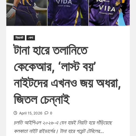
ক্রিকেট
খেলা
টানা হারে তলানিতে
কেকেআর, ‘লাস্ট বয়’
নাইটদের এখনও জয় অধরা,
জিতল চেন্নাই
0
April 15, 2026
চলতি আইপিএল ২০২৬-এ যেন হারই নিয়তি হয়ে দাঁড়িয়েছে
কলকাতা নাইট রাইডার্সের। টানা হারে পয়েন্ট টেবিলের...