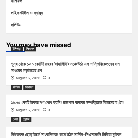
রাশিফল
লাইফস্টাইল ও স্বাস্থ্য
হলিউড
You may have missed
টলিপাড়া
বিনোদন
শূন্য থেকে ১০০ কোটি! দেবের ‘দাদাগিরি’র মঞ্চে উঠে এল শান্তিনিকেতনের রাম
সাওয়ের লড়াইয়ের গল্প
August 6, 2026
0
বলিউড
বিনোদন
১৬.৬১ কোটি টাকার ঋণ শোধ হয়নি! রাজপাল যাদবের সম্পত্তিতে নিলামের ঘণ্টা!
August 6, 2026
0
খেলা
ট্রেন্ডিং
নিউজরুম ছেড়ে টার্ফে সাংবাদিকরা! জমে উঠল মার্লিন-সিএসজেসি মিডিয়া ফুটবল