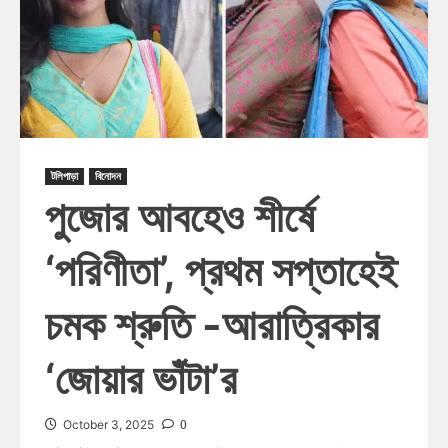
টলিপাড়া
বিনোদন
পুজোর আবহেও শীর্ষে
‘পরিণীতা’, প্রথম সপ্তাহেই
চমক শ্রুতি -আরাত্রিকার
‘জোয়ার ভাঁটা’র
0
October 3, 2025