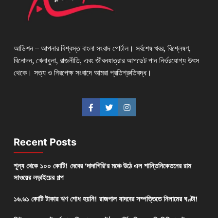
আডিশন – আপনার বিশ্বস্ত বাংলা সংবাদ পোর্টাল। সর্বশেষ খবর, বিশ্লেষণ,
বিনোদন, খেলাধুলা, রাজনীতি, এবং জীবনযাত্রার আপডেট পান নির্ভরযোগ্য উৎস
থেকে। সত্য ও নিরপেক্ষ সংবাদে আমরা প্রতিশ্রুতিবদ্ধ।
Recent Posts
শূন্য থেকে ১০০ কোটি! দেবের ‘দাদাগিরি’র মঞ্চে উঠে এল শান্তিনিকেতনের রাম
সাওয়ের লড়াইয়ের গল্প
১৬.৬১ কোটি টাকার ঋণ শোধ হয়নি! রাজপাল যাদবের সম্পত্তিতে নিলামের ঘণ্টা!