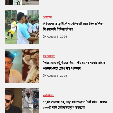
খেলা
ট্রেন্ডিং
নিউজরুম ছেড়ে টার্ফে সাংবাদিকরা! জমে উঠল মার্লিন-
সিএসজেসি মিডিয়া ফুটবল
August 6, 2026
টলিপাড়া
বিনোদন
‘আমাদের একটু বাঁচতে দিন…’ পাঁচ মাসের সংসার ভাঙার
গুঞ্জনের জেরে চোখে জল রণজয়ের
August 6, 2026
বলিউড
বিনোদন
বন্যায় ভেঙেছে ঘর, নতুন ছাদ গড়বেন ‘ভাইজান’! অসমে
৫০০টি বাড়ি তৈরির উদ্যোগ সলমনের