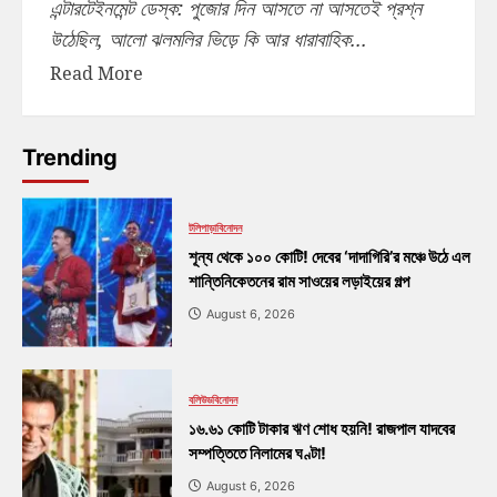
এন্টারটেইনমেন্ট ডেস্ক: পুজোর দিন আসতে না আসতেই প্রশ্ন
উঠেছিল, আলো ঝলমলির ভিড়ে কি আর ধারাবাহিক...
Read More
Trending
টলিপাড়া
বিনোদন
শূন্য থেকে ১০০ কোটি! দেবের ‘দাদাগিরি’র মঞ্চে উঠে এল
শান্তিনিকেতনের রাম সাওয়ের লড়াইয়ের গল্প
August 6, 2026
বলিউড
বিনোদন
১৬.৬১ কোটি টাকার ঋণ শোধ হয়নি! রাজপাল যাদবের
সম্পত্তিতে নিলামের ঘণ্টা!
August 6, 2026