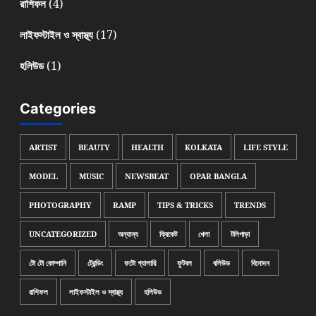
(4)
রাশিফল
(17)
লাইফস্টাইল ও স্বাস্থ্য
(1)
হলিউড
Categories
ARTIST
BEAUTY
HEALTH
KOLKATA
LIFE STYLE
MODEL
MUSIC
NEWSBEAT
OPAR BANGLA
PHOTOGRAPHY
RAMP
TIPS & TRICKS
TRENDS
UNCATEGORIZED
অন্যান্য
ক্রিকেট
খেলা
টলিপাড়া
টো টো কোম্পানি
ট্রেন্ডিং
ফটো গ্যালারি
ফুটবল
বলিউড
বিনোদন
রাশিফল
লাইফস্টাইল ও স্বাস্থ্য
হলিউড