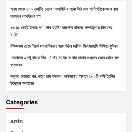
শূন্য থেকে ১০০ কোটি! দেবের ‘দাদাগিরি’র মঞ্চে উঠে এল শান্তিনিকেতনের রাম
সাওয়ের লড়াইয়ের গল্প
১৬.৬১ কোটি টাকার ঋণ শোধ হয়নি! রাজপাল যাদবের সম্পত্তিতে নিলামের
ঘণ্টা!
নিউজরুম ছেড়ে টার্ফে সাংবাদিকরা! জমে উঠল মার্লিন-সিএসজেসি মিডিয়া ফুটবল
‘আমাদের একটু বাঁচতে দিন…’ পাঁচ মাসের সংসার ভাঙার গুঞ্জনের জেরে চোখে জল
রণজয়ের
বন্যায় ভেঙেছে ঘর, নতুন ছাদ গড়বেন ‘ভাইজান’! অসমে ৫০০টি বাড়ি তৈরির
উদ্যোগ সলমনের
Categories
Artist