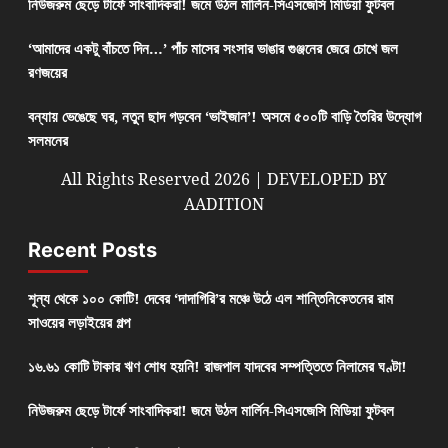
নিউজরুম ছেড়ে টার্ফে সাংবাদিকরা! জমে উঠল মার্লিন-সিএসজেসি মিডিয়া ফুটবল
‘আমাদের একটু বাঁচতে দিন…’ পাঁচ মাসের সংসার ভাঙার গুঞ্জনের জেরে চোখে জল
রণজয়ের
বন্যায় ভেঙেছে ঘর, নতুন ছাদ গড়বেন ‘ভাইজান’! অসমে ৫০০টি বাড়ি তৈরির উদ্যোগ
সলমনের
All Rights Reserved 2026 | DEVELOPED BY
AADITION
Recent Posts
শূন্য থেকে ১০০ কোটি! দেবের ‘দাদাগিরি’র মঞ্চে উঠে এল শান্তিনিকেতনের রাম
সাওয়ের লড়াইয়ের গল্প
১৬.৬১ কোটি টাকার ঋণ শোধ হয়নি! রাজপাল যাদবের সম্পত্তিতে নিলামের ঘণ্টা!
নিউজরুম ছেড়ে টার্ফে সাংবাদিকরা! জমে উঠল মার্লিন-সিএসজেসি মিডিয়া ফুটবল