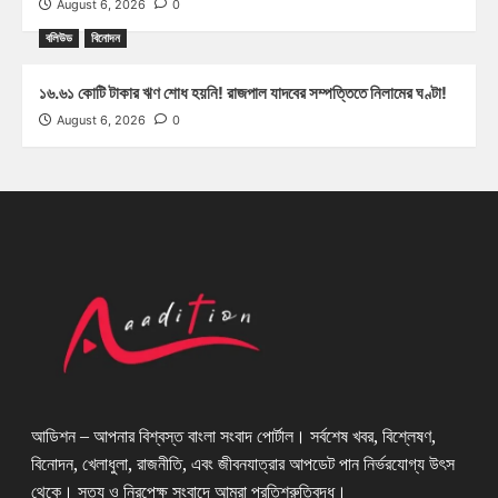
August 6, 2026
0
বলিউড
বিনোদন
১৬.৬১ কোটি টাকার ঋণ শোধ হয়নি! রাজপাল যাদবের সম্পত্তিতে নিলামের ঘণ্টা!
August 6, 2026
0
আডিশন – আপনার বিশ্বস্ত বাংলা সংবাদ পোর্টাল। সর্বশেষ খবর, বিশ্লেষণ,
বিনোদন, খেলাধুলা, রাজনীতি, এবং জীবনযাত্রার আপডেট পান নির্ভরযোগ্য উৎস
থেকে। সত্য ও নিরপেক্ষ সংবাদে আমরা প্রতিশ্রুতিবদ্ধ।