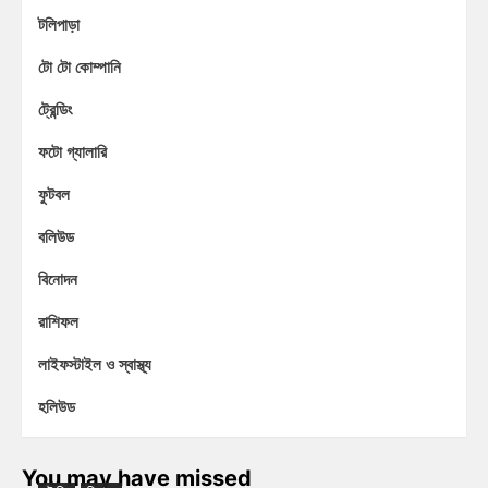
টলিপাড়া
টো টো কোম্পানি
ট্রেন্ডিং
ফটো গ্যালারি
ফুটবল
বলিউড
বিনোদন
রাশিফল
লাইফস্টাইল ও স্বাস্থ্য
হলিউড
You may have missed