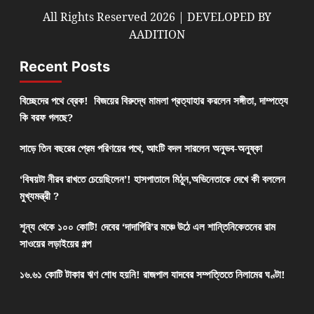
All Rights Reserved 2026 | DEVELOPED BY
AADITION
Recent Posts
বিচ্ছেদের পথে ব্রেক! বিজয়ের বিরুদ্ধে মামলা প্রত্যাহার করলেন সঙ্গীতা, দাম্পত্যে
কি বরফ গলছে?
সাড়ে তিন বছরের প্রেম পরিণয়ের পথে, আংটি বদল সারলেন অনুভব-অনুষ্কা
‘বিষয়টা নীরব রাখতে চেয়েছিলেন’! হাসপাতালে মিঠুন,অভিনেতাকে দেখে কী বললেন
মুখ্যমন্ত্রী ?
শূন্য থেকে ১০০ কোটি! দেবের ‘দাদাগিরি’র মঞ্চে উঠে এল শান্তিনিকেতনের রাম
সাওয়ের লড়াইয়ের গল্প
১৬.৬১ কোটি টাকার ঋণ শোধ হয়নি! রাজপাল যাদবের সম্পত্তিতে নিলামের ঘণ্টা!