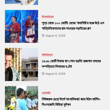
টলিপাড়া
বিনোদন
শূন্য থেকে ১০০ কোটি! দেবের ‘দাদাগিরি’র মঞ্চে উঠে এল
শান্তিনিকেতনের রাম সাওয়ের লড়াইয়ের গল্প
August 6, 2026
বলিউড
বিনোদন
১৬.৬১ কোটি টাকার ঋণ শোধ হয়নি! রাজপাল যাদবের
সম্পত্তিতে নিলামের ঘণ্টা!
August 6, 2026
খেলা
ট্রেন্ডিং
নিউজরুম ছেড়ে টার্ফে সাংবাদিকরা! জমে উঠল মার্লিন-
সিএসজেসি মিডিয়া ফুটবল