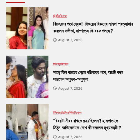
ট্রেন্ডিং
বিনোদন
বিচ্ছেদের পথে ব্রেক! বিজয়ের বিরুদ্ধে মামলা প্রত্যাহার
করলেন সঙ্গীতা, দাম্পত্যে কি বরফ গলছে?
August 7, 2026
টলিপাড়া
বিনোদন
সাড়ে তিন বছরের প্রেম পরিণয়ের পথে, আংটি বদল
সারলেন অনুভব-অনুষ্কা
August 7, 2026
টলিপাড়া
ট্রেন্ডিং
বলিউড
বিনোদন
‘বিষয়টা নীরব রাখতে চেয়েছিলেন’! হাসপাতালে
মিঠুন,অভিনেতাকে দেখে কী বললেন মুখ্যমন্ত্রী ?
August 7, 2026