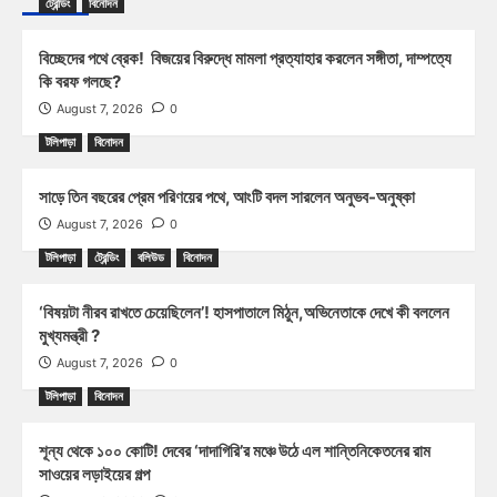
ট্রেন্ডিং
বিনোদন
বিচ্ছেদের পথে ব্রেক! বিজয়ের বিরুদ্ধে মামলা প্রত্যাহার করলেন সঙ্গীতা, দাম্পত্যে
কি বরফ গলছে?
August 7, 2026
0
টলিপাড়া
বিনোদন
সাড়ে তিন বছরের প্রেম পরিণয়ের পথে, আংটি বদল সারলেন অনুভব-অনুষ্কা
August 7, 2026
0
টলিপাড়া
ট্রেন্ডিং
বলিউড
বিনোদন
‘বিষয়টা নীরব রাখতে চেয়েছিলেন’! হাসপাতালে মিঠুন,অভিনেতাকে দেখে কী বললেন
মুখ্যমন্ত্রী ?
August 7, 2026
0
টলিপাড়া
বিনোদন
শূন্য থেকে ১০০ কোটি! দেবের ‘দাদাগিরি’র মঞ্চে উঠে এল শান্তিনিকেতনের রাম
সাওয়ের লড়াইয়ের গল্প