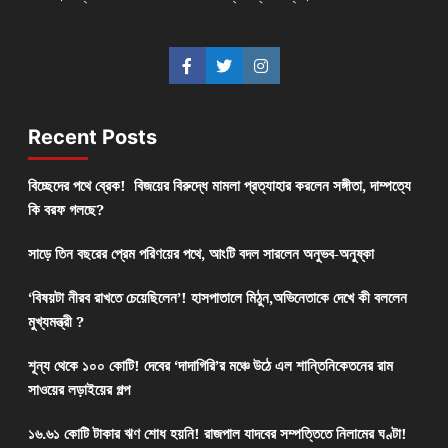
Recent Posts
বিচ্ছেদের পথে ব্রেক! বিজয়ের বিরুদ্ধে মামলা প্রত্যাহার করলেন সঙ্গীতা, দাম্পত্যে
কি বরফ গলছে?
সাড়ে তিন বছরের প্রেম পরিণয়ের পথে, আংটি বদল সারলেন অনুভব-অনুষ্কা
‘বিষয়টা নীরব রাখতে চেয়েছিলেন’! হাসপাতালে মিঠুন,অভিনেতাকে দেখে কী বললেন
মুখ্যমন্ত্রী ?
শূন্য থেকে ১০০ কোটি! দেবের ‘দাদাগিরি’র মঞ্চে উঠে এল শান্তিনিকেতনের রাম
সাওয়ের লড়াইয়ের গল্প
১৬.৬১ কোটি টাকার ঋণ শোধ হয়নি! রাজপাল যাদবের সম্পত্তিতে নিলামের ঘণ্টা!