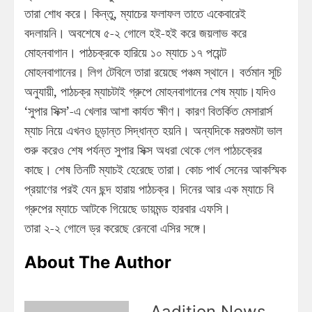
তারা শোধ করে। কিন্তু, ম্যাচের ফলাফল তাতে একেবারেই
বদলায়নি। অবশেষে ৫-২ গোলে হই-হই করে জয়লাভ করে
মোহনবাগান। পাঠচক্রকে হারিয়ে ১০ ম্যাচে ১৭ পয়েন্ট
মোহনবাগানের। লিগ টেবিলে তারা রয়েছে পঞ্চম স্থানে। বর্তমান সূচি
অনুযায়ী, পাঠচক্র ম্যাচটাই গ্রুপে মোহনবাগানের শেষ ম্যাচ।যদিও
‘সুপার সিক্স’-এ খেলার আশা কার্যত ক্ষীণ। কারণ বিতর্কিত মেসারার্স
ম্যাচ নিয়ে এখনও চূড়ান্ত সিদ্ধান্ত হয়নি। অন্যদিকে মরশুমটা ভাল
শুরু করেও শেষ পর্যন্ত সুপার সিক্স অধরা থেকে গেল পাঠচক্রের
কাছে। শেষ তিনটি ম্যাচই হেরেছে তারা। কোচ পার্থ সেনের আকস্মিক
প্রয়াণের পরই যেন ছন্দ হারায় পাঠচক্র। দিনের আর এক ম্যাচে বি
গ্রুপের ম্যাচে আটকে গিয়েছে ডায়মন্ড হারবার এফসি।
তারা ২-২ গোলে ড্র করেছে রেনবো এসির সঙ্গে।
About The Author
Aadition News