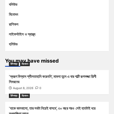
বলিউড
বিনোদন
রাশিফল
লাইফস্টাইল ও স্বাস্থ্য
হলিউড
You may have missed
টলিপাড়া
বিনোদন
‘স্বরূপ বিশ্বাস শ্লীলতাহানি করেননি’, মামলা তুলে এ বার পাল্টি রূপসজ্জা শিল্পী
সিমরনের
August 8, 2026
0
টলিপাড়া
বিনোদন
‘যাকে ভালবাসো, তার সবটা নিয়েই বাসবে’, ৩০ বছর পরও সেই হাতটাই ধরে
অপরাজিতা আঢ্য