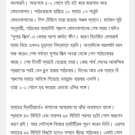
বদলায়নি। অবশেষে ৫-২ গোলে হই-হই করে জয়লাভ করে
মোহনবাগান। পাঠচক্রকে হারিয়ে ১০ ম্যাচে ১৭ পয়েন্ট
মোহনবাগানের। লিগ টেবিলে তারা রয়েছে পঞ্চম স্থানে। বর্তমান সূচি
অনুযায়ী, পাঠচক্র ম্যাচটাই গ্রুপে মোহনবাগানের শেষ ম্যাচ।যদিও
‘সুপার সিক্স’-এ খেলার আশা কার্যত ক্ষীণ। কারণ বিতর্কিত মেসারার্স
ম্যাচ নিয়ে এখনও চূড়ান্ত সিদ্ধান্ত হয়নি। অন্যদিকে মরশুমটা ভাল
শুরু করেও শেষ পর্যন্ত সুপার সিক্স অধরা থেকে গেল পাঠচক্রের
কাছে। শেষ তিনটি ম্যাচই হেরেছে তারা। কোচ পার্থ সেনের আকস্মিক
প্রয়াণের পরই যেন ছন্দ হারায় পাঠচক্র। দিনের আর এক ম্যাচে বি
গ্রুপের ম্যাচে আটকে গিয়েছে ডায়মন্ড হারবার এফসি।
তারা ২-২ গোলে ড্র করেছে রেনবো এসির সঙ্গে।
ম্যাচের দ্বিতীয়ার্ধেও বাগানের আক্রমণের ঝাঁঝ অব্যাহত থাকে।
প্রথমে ৪৮ মিনিটে এবং তারপর ৬৫ মিনিটে পরপর দুটো গোল করলেন
করণ রাই। আর সেইসঙ্গে নিজের হ্যাটট্রিক পূরণ করেন তিনি। এরপর
ম্যাচের ৬৯ মিনিটে কিছুটা হলেও সম্মান বাঁচায় পাঠচক্র। একটা গোল