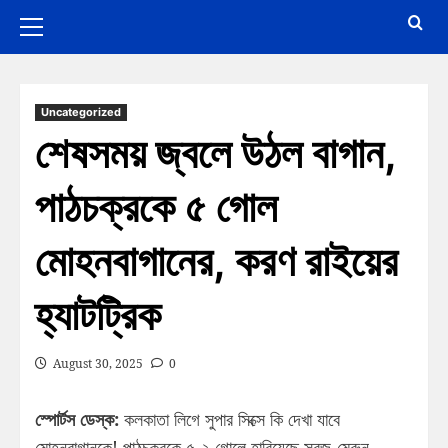
Uncategorized
শেষসময় জ্বলে উঠল বাগান,
পাঠচক্রকে ৫ গোল
মোহনবাগানের, করণ রাইয়ের
হ্যাটট্রিক
August 30, 2025
0
স্পোর্টস ডেস্ক:
কলকাতা লিগে সুপার সিক্সে কি দেখা যাবে
মোহনবাগানকে! পাঠচক্রকে ৫-২ গোলে হারিয়েছে সবুজ-মেরুন