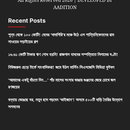
All Rights Reserved 2026 | DEVELOPED BY
AADITION
Recent Posts
শূন্য থেকে ১০০ কোটি! দেবের ‘দাদাগিরি’র মঞ্চে উঠে এল শান্তিনিকেতনের রাম
সাওয়ের লড়াইয়ের গল্প
১৬.৬১ কোটি টাকার ঋণ শোধ হয়নি! রাজপাল যাদবের সম্পত্তিতে নিলামের ঘণ্টা!
নিউজরুম ছেড়ে টার্ফে সাংবাদিকরা! জমে উঠল মার্লিন-সিএসজেসি মিডিয়া ফুটবল
‘আমাদের একটু বাঁচতে দিন…’ পাঁচ মাসের সংসার ভাঙার গুঞ্জনের জেরে চোখে জল
রণজয়ের
বন্যায় ভেঙেছে ঘর, নতুন ছাদ গড়বেন ‘ভাইজান’! অসমে ৫০০টি বাড়ি তৈরির উদ্যোগ
সলমনের