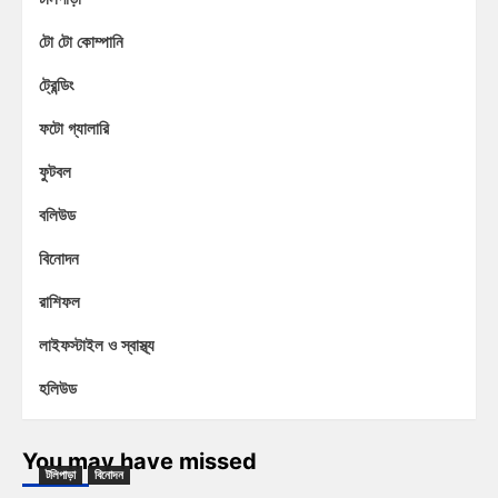
টো টো কোম্পানি
ট্রেন্ডিং
ফটো গ্যালারি
ফুটবল
বলিউড
বিনোদন
রাশিফল
লাইফস্টাইল ও স্বাস্থ্য
হলিউড
You may have missed
টলিপাড়া
বিনোদন