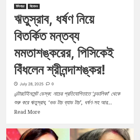
টলিপাড়া
বিনোদন
ঋতুস্রাব, ধর্ষণ নিয়ে
বিতর্কিত মন্তব্য
মমতাশঙ্করের, পিসিকেই
বিঁধলেন শ্রীনন্দাশঙ্কর!
0
July 28, 2025
এন্টারটেইনমেন্ট ডেস্ক: নাচের প্রতিযোগিতাতে ‘চন্ডালিকা’ থেকে
শুরু করে ঋতুস্রাব, ‘গুড টাচ ব্যাড টাচ’, ধর্ষণ-সহ আর...
Read More