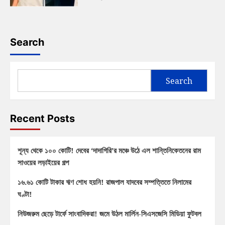
Search
Search
Recent Posts
শূন্য থেকে ১০০ কোটি! দেবের ‘দাদাগিরি’র মঞ্চে উঠে এল শান্তিনিকেতনের রাম
সাওয়ের লড়াইয়ের গল্প
১৬.৬১ কোটি টাকার ঋণ শোধ হয়নি! রাজপাল যাদবের সম্পত্তিতে নিলামের
ঘণ্টা!
নিউজরুম ছেড়ে টার্ফে সাংবাদিকরা! জমে উঠল মার্লিন-সিএসজেসি মিডিয়া ফুটবল