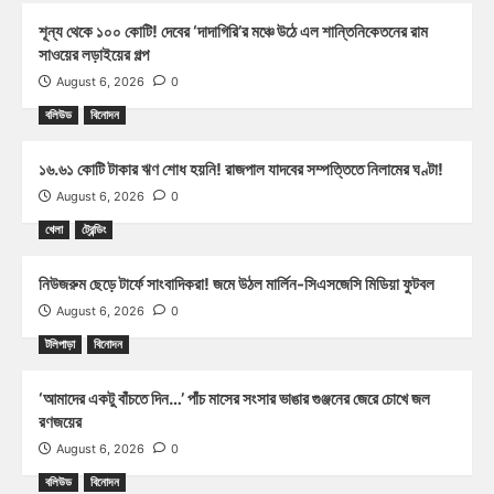
শূন্য থেকে ১০০ কোটি! দেবের ‘দাদাগিরি’র মঞ্চে উঠে এল শান্তিনিকেতনের রাম
সাওয়ের লড়াইয়ের গল্প
August 6, 2026
0
বলিউড
বিনোদন
১৬.৬১ কোটি টাকার ঋণ শোধ হয়নি! রাজপাল যাদবের সম্পত্তিতে নিলামের ঘণ্টা!
August 6, 2026
0
খেলা
ট্রেন্ডিং
নিউজরুম ছেড়ে টার্ফে সাংবাদিকরা! জমে উঠল মার্লিন-সিএসজেসি মিডিয়া ফুটবল
August 6, 2026
0
টলিপাড়া
বিনোদন
‘আমাদের একটু বাঁচতে দিন…’ পাঁচ মাসের সংসার ভাঙার গুঞ্জনের জেরে চোখে জল
রণজয়ের
August 6, 2026
0
বলিউড
বিনোদন