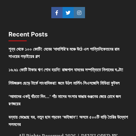
Recent Posts
শূন্য থেকে ১০০ কোটি! দেবের ‘দাদাগিরি’র মঞ্চে উঠে এল শান্তিনিকেতনের রাম
সাওয়ের লড়াইয়ের গল্প
১৬.৬১ কোটি টাকার ঋণ শোধ হয়নি! রাজপাল যাদবের সম্পত্তিতে নিলামের ঘণ্টা!
নিউজরুম ছেড়ে টার্ফে সাংবাদিকরা! জমে উঠল মার্লিন-সিএসজেসি মিডিয়া ফুটবল
‘আমাদের একটু বাঁচতে দিন…’ পাঁচ মাসের সংসার ভাঙার গুঞ্জনের জেরে চোখে জল
রণজয়ের
বন্যায় ভেঙেছে ঘর, নতুন ছাদ গড়বেন ‘ভাইজান’! অসমে ৫০০টি বাড়ি তৈরির উদ্যোগ
সলমনের