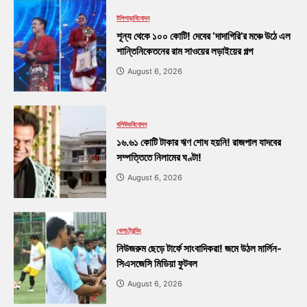
টলিপাড়া
বিনোদন
শূন্য থেকে ১০০ কোটি! দেবের ‘দাদাগিরি’র মঞ্চে উঠে এল
শান্তিনিকেতনের রাম সাওয়ের লড়াইয়ের গল্প
August 6, 2026
বলিউড
বিনোদন
১৬.৬১ কোটি টাকার ঋণ শোধ হয়নি! রাজপাল যাদবের
সম্পত্তিতে নিলামের ঘণ্টা!
August 6, 2026
খেলা
ট্রেন্ডিং
নিউজরুম ছেড়ে টার্ফে সাংবাদিকরা! জমে উঠল মার্লিন-
সিএসজেসি মিডিয়া ফুটবল
August 6, 2026