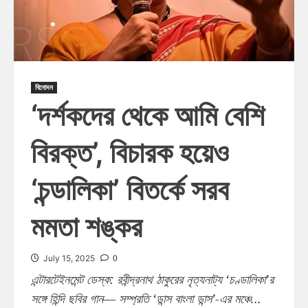
বিনোদন
‘দর্শকদের থেকে আমি বেশি
বিরক্ত’, বিচারক হয়েও
‘চন্ডালিকা’ বিতর্কে সরব
মমতা শঙ্কর
0
July 15, 2025
এন্টারটেইনমেন্ট ডেস্ক: রবীন্দ্রনাথ ঠাকুরের নৃত্যনাট্য ‘চণ্ডালিকা’র
সঙ্গে হিন্দি ছবির গান— সম্প্রতি ‘ডান্স বাংলা ডান্স’-এর মঞ্চে...