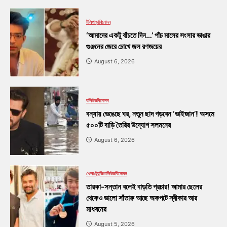
টলিপাড়া
বিনোদন
‘আমাদের একটু বাঁচতে দিন…’ পাঁচ মাসের সংসার ভাঙার
গুঞ্জনের জেরে চোখে জল রণজয়ের
August 6, 2026
বলিউড
বিনোদন
বন্যায় ভেঙেছে ঘর, নতুন ছাদ গড়বেন ‘ভাইজান’! অসমে
৫০০টি বাড়ি তৈরির উদ্যোগ সলমনের
August 6, 2026
খেলা
ট্রেন্ডিং
বলিউড
বিনোদন
তারকা-সন্তান বলেই বাড়তি প্রচার! আমার ছেলের
থেকেও ভালো সাঁতারু আছে অকপটে স্বীকার আর
মাধবনের
August 5, 2026