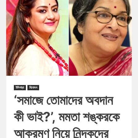
টলিপাড়া
বিনোদন
‘সমাজে তোমাদের অবদান
কী ভাই?’, মমতা শঙ্করকে
আক্রমণ নিয়ে নিন্দকদের