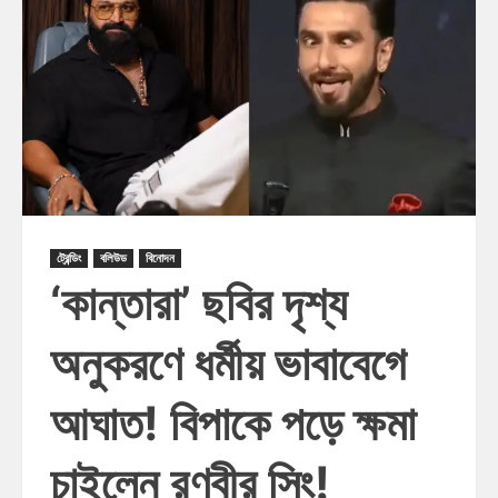
ট্রেন্ডিং
বলিউড
বিনোদন
‘কান্তারা’ ছবির দৃশ্য
অনুকরণে ধর্মীয় ভাবাবেগে
আঘাত! বিপাকে পড়ে ক্ষমা
চাইলেন রণবীর সিং!