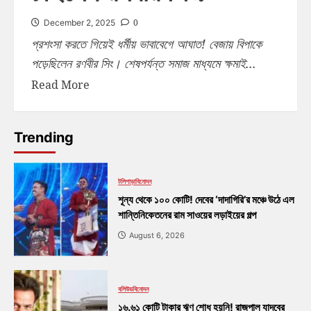
0
December 2, 2025
প্রশংসা করতে গিয়েই ধর্মীয় ভাবাবেগে আঘাত! বেজায় বিপাকে
পড়েছিলেন রণবীর সিং। শেষপর্যন্ত সমাজ মাধ্যমে ক্ষমাই...
Read More
Trending
টলিপাড়া
বিনোদন
শূন্য থেকে ১০০ কোটি! দেবের ‘দাদাগিরি’র মঞ্চে উঠে এল
শান্তিনিকেতনের রাম সাওয়ের লড়াইয়ের গল্প
August 6, 2026
বলিউড
বিনোদন
১৬.৬১ কোটি টাকার ঋণ শোধ হয়নি! রাজপাল যাদবের