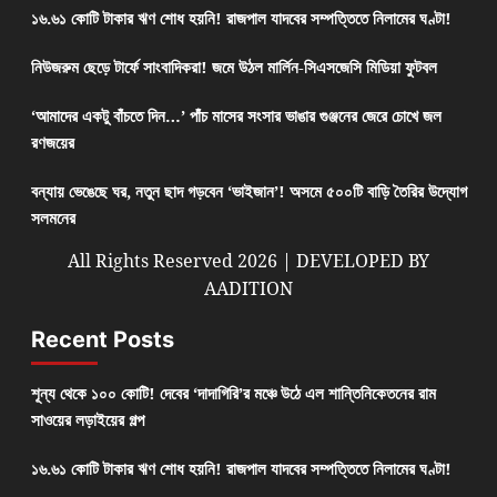
১৬.৬১ কোটি টাকার ঋণ শোধ হয়নি! রাজপাল যাদবের সম্পত্তিতে নিলামের ঘণ্টা!
নিউজরুম ছেড়ে টার্ফে সাংবাদিকরা! জমে উঠল মার্লিন-সিএসজেসি মিডিয়া ফুটবল
‘আমাদের একটু বাঁচতে দিন…’ পাঁচ মাসের সংসার ভাঙার গুঞ্জনের জেরে চোখে জল
রণজয়ের
বন্যায় ভেঙেছে ঘর, নতুন ছাদ গড়বেন ‘ভাইজান’! অসমে ৫০০টি বাড়ি তৈরির উদ্যোগ
সলমনের
All Rights Reserved 2026 | DEVELOPED BY
AADITION
Recent Posts
শূন্য থেকে ১০০ কোটি! দেবের ‘দাদাগিরি’র মঞ্চে উঠে এল শান্তিনিকেতনের রাম
সাওয়ের লড়াইয়ের গল্প
১৬.৬১ কোটি টাকার ঋণ শোধ হয়নি! রাজপাল যাদবের সম্পত্তিতে নিলামের ঘণ্টা!