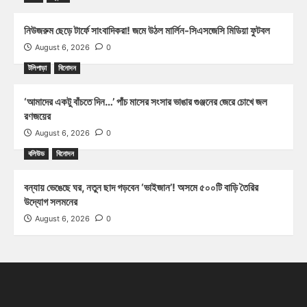
নিউজরুম ছেড়ে টার্ফে সাংবাদিকরা! জমে উঠল মার্লিন-সিএসজেসি মিডিয়া ফুটবল
August 6, 2026
0
টলিপাড়া
বিনোদন
‘আমাদের একটু বাঁচতে দিন…’ পাঁচ মাসের সংসার ভাঙার গুঞ্জনের জেরে চোখে জল
রণজয়ের
August 6, 2026
0
বলিউড
বিনোদন
বন্যায় ভেঙেছে ঘর, নতুন ছাদ গড়বেন ‘ভাইজান’! অসমে ৫০০টি বাড়ি তৈরির
উদ্যোগ সলমনের
August 6, 2026
0