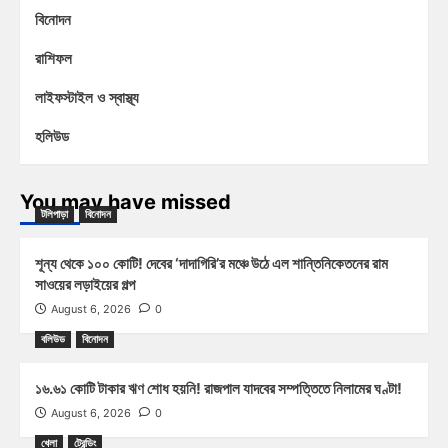
বিনোদন
রাশিফল
লাইফস্টাইল ও স্বাস্থ্য
হলিউড
You may have missed
টলিপাড়া
বিনোদন
শূন্য থেকে ১০০ কোটি! দেবের ‘দাদাগিরি’র মঞ্চে উঠে এল শান্তিনিকেতনের রাম
সাওয়ের লড়াইয়ের গল্প
August 6, 2026
0
বলিউড
বিনোদন
১৬.৬১ কোটি টাকার ঋণ শোধ হয়নি! রাজপাল যাদবের সম্পত্তিতে নিলামের ঘণ্টা!
August 6, 2026
0
খেলা
ট্রেন্ডিং