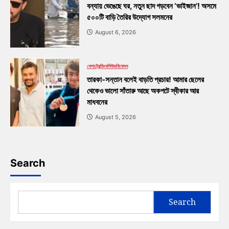
বন্যায় ভেঙেছে ঘর, নতুন ছাদ গড়বেন ‘ভাইজান’! অসমে
৫০০টি বাড়ি তৈরির উদ্যোগ সলমনের
August 6, 2026
খেলা
ট্রেন্ডিং
বলিউড
বিনোদন
তারকা-সন্তান বলেই বাড়তি প্রচার! আমার ছেলের
থেকেও ভালো সাঁতারু আছে অকপটে স্বীকার আর
মাধবনের
August 5, 2026
Search
Search