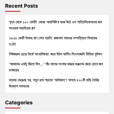
Recent Posts
শূন্য থেকে ১০০ কোটি! দেবের ‘দাদাগিরি’র মঞ্চে উঠে এল শান্তিনিকেতনের রাম
সাওয়ের লড়াইয়ের গল্প
১৬.৬১ কোটি টাকার ঋণ শোধ হয়নি! রাজপাল যাদবের সম্পত্তিতে নিলামের
ঘণ্টা!
নিউজরুম ছেড়ে টার্ফে সাংবাদিকরা! জমে উঠল মার্লিন-সিএসজেসি মিডিয়া ফুটবল
‘আমাদের একটু বাঁচতে দিন…’ পাঁচ মাসের সংসার ভাঙার গুঞ্জনের জেরে চোখে জল
রণজয়ের
বন্যায় ভেঙেছে ঘর, নতুন ছাদ গড়বেন ‘ভাইজান’! অসমে ৫০০টি বাড়ি তৈরির
উদ্যোগ সলমনের
Categories