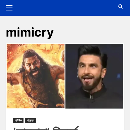
mimicry
বলিউড
বিনোদন