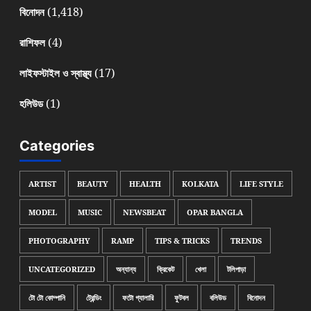
(1,418)
বিনোদন
(4)
রাশিফল
(17)
লাইফস্টাইল ও স্বাস্থ্য
(1)
হলিউড
Categories
ARTIST
BEAUTY
HEALTH
KOLKATA
LIFE STYLE
MODEL
MUSIC
NEWSBEAT
OPAR BANGLA
PHOTOGRAPHY
RAMP
TIPS & TRICKS
TRENDS
UNCATEGORIZED
অন্যান্য
ক্রিকেট
খেলা
টলিপাড়া
টো টো কোম্পানি
ট্রেন্ডিং
ফটো গ্যালারি
ফুটবল
বলিউড
বিনোদন