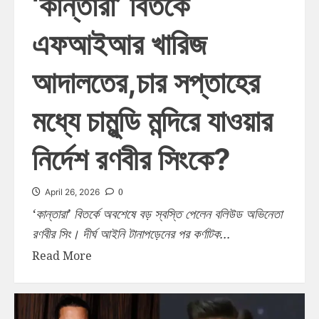
‘কান্তারা’ বিতর্কে
এফআইআর খারিজ
আদালতের,চার সপ্তাহের
মধ্যে চামুন্ডি মন্দিরে যাওয়ার
নির্দেশ রণবীর সিংকে?
0
April 26, 2026
‘কান্তারা’ বিতর্কে অবশেষে বড় স্বস্তি পেলেন বলিউড অভিনেতা
রণবীর সিং। দীর্ঘ আইনি টানাপড়েনের পর কর্ণাটক...
Read More