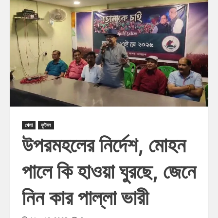
খেলা
ফুটবল
উপরমহলের নির্দেশ, মোহন
পালে কি হাওয়া ঘুরছে, জেনে
নিন কার পাল্লা ভারী