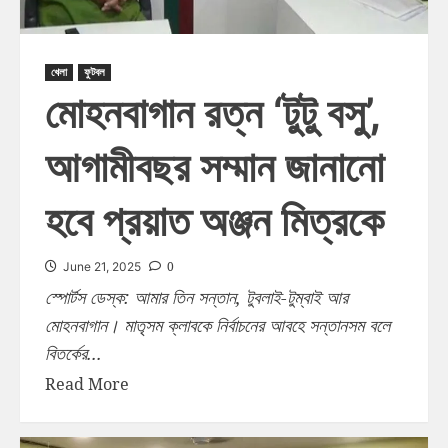
খেলা
ফুটবল
মোহনবাগান রত্ন ‘টুটু বসু’,
আগামীবছর সম্মান জানানো
হবে প্রয়াত অঞ্জন মিত্রকে
0
June 21, 2025
স্পোর্টস ডেস্ক: আমার তিন সন্তান, টুবলাই-টুম্বাই আর
মোহনবাগান। মাতৃসম ক্লাবকে নির্বাচনের আবহে সন্তানসম বলে
বিতর্কের...
Read More