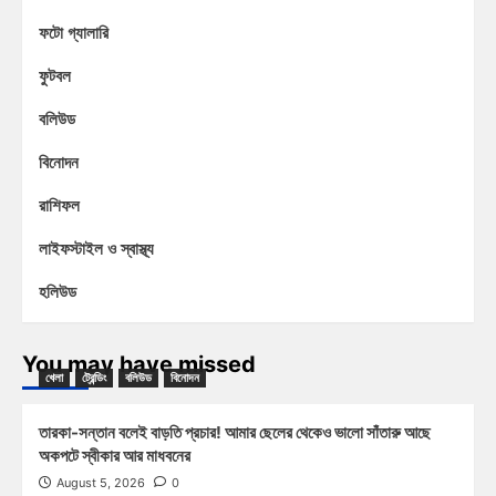
ফটো গ্যালারি
ফুটবল
বলিউড
বিনোদন
রাশিফল
লাইফস্টাইল ও স্বাস্থ্য
হলিউড
You may have missed
খেলা
ট্রেন্ডিং
বলিউড
বিনোদন
তারকা-সন্তান বলেই বাড়তি প্রচার! আমার ছেলের থেকেও ভালো সাঁতারু আছে
অকপটে স্বীকার আর মাধবনের
August 5, 2026
0