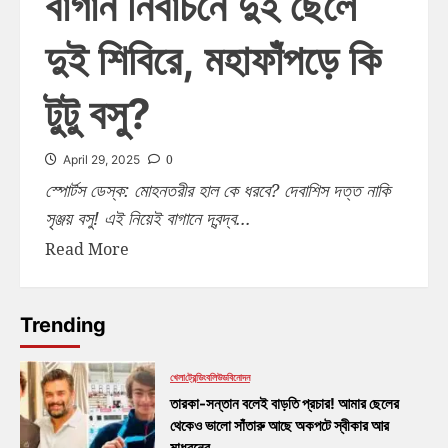
বাগান নির্বাচনে দুই ছেলে
দুই শিবিরে, মহাফাঁপড়ে কি
টুটু বসু?
0
April 29, 2025
স্পোর্টস ডেস্ক: মোহনতরীর হাল কে ধরবে? দেবাশিস দত্ত নাকি
সৃঞ্জয় বসু! এই নিয়েই বাগানে দ্বন্দ্ব...
Read More
Trending
খেলা
ট্রেন্ডিং
বলিউড
বিনোদন
তারকা-সন্তান বলেই বাড়তি প্রচার! আমার ছেলের
থেকেও ভালো সাঁতারু আছে অকপটে স্বীকার আর
মাধবনের