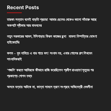
Recent Posts
তারকা-সন্তান বলেই বাড়তি প্রচার! আমার ছেলের থেকেও ভালো সাঁতারু আছে
অকপটে স্বীকার আর মাধবনের
নতুন সরকারের আমল, টলিপাড়ায় ফিরল কাজের ছন্দ! মামলা নিষ্পত্তির ঘোষণা
হাইকোর্টের
কলম – বুম নামিয়ে এ বার পায়ে বল! সংবাদ নয়, এবার গোলের গল্প লিখবেন
সাংবাদিকরাই
‘গজনি’ করতে আমিরকে কীভাবে রাজি করেছিলেন প্রদীপ রাওয়াত?মৃত্যুর পর
প্রকাশ্যে গোপন তথ্য
অসমে বন্যায় আটকে মা, কান্না সামলে ত্রাণ সংগ্রহে অভিনেত্রী দেবলীনা