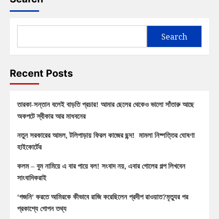
Search
Recent Posts
তারকা-সন্তান বলেই বাড়তি প্রচার! আমার ছেলের থেকেও ভালো সাঁতারু আছে
অকপটে স্বীকার আর মাধবনের
নতুন সরকারের আমল, টলিপাড়ায় ফিরল কাজের ছন্দ! মামলা নিষ্পত্তির ঘোষণা
হাইকোর্টের
কলম – বুম নামিয়ে এ বার পায়ে বল! সংবাদ নয়, এবার গোলের গল্প লিখবেন
সাংবাদিকরাই
‘গজনি’ করতে আমিরকে কীভাবে রাজি করেছিলেন প্রদীপ রাওয়াত?মৃত্যুর পর
প্রকাশ্যে গোপন তথ্য