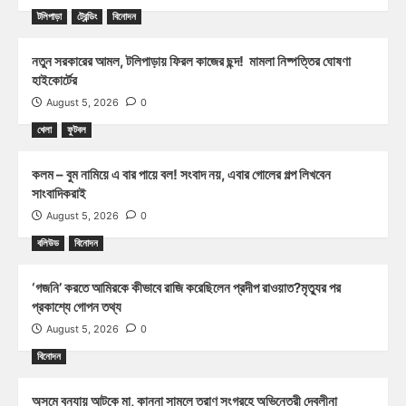
টলিপাড়া
ট্রেন্ডিং
বিনোদন
নতুন সরকারের আমল, টলিপাড়ায় ফিরল কাজের ছন্দ! মামলা নিষ্পত্তির ঘোষণা
হাইকোর্টের
August 5, 2026
0
খেলা
ফুটবল
কলম – বুম নামিয়ে এ বার পায়ে বল! সংবাদ নয়, এবার গোলের গল্প লিখবেন
সাংবাদিকরাই
August 5, 2026
0
বলিউড
বিনোদন
‘গজনি’ করতে আমিরকে কীভাবে রাজি করেছিলেন প্রদীপ রাওয়াত?মৃত্যুর পর
প্রকাশ্যে গোপন তথ্য
August 5, 2026
0
বিনোদন
অসমে বন্যায় আটকে মা, কান্না সামলে ত্রাণ সংগ্রহে অভিনেত্রী দেবলীনা