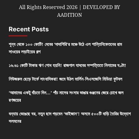
All Rights Reserved 2026 | DEVELOPED BY
AADITION
Recent Posts
শূন্য থেকে ১০০ কোটি! দেবের ‘দাদাগিরি’র মঞ্চে উঠে এল শান্তিনিকেতনের রাম
সাওয়ের লড়াইয়ের গল্প
১৬.৬১ কোটি টাকার ঋণ শোধ হয়নি! রাজপাল যাদবের সম্পত্তিতে নিলামের ঘণ্টা!
নিউজরুম ছেড়ে টার্ফে সাংবাদিকরা! জমে উঠল মার্লিন-সিএসজেসি মিডিয়া ফুটবল
‘আমাদের একটু বাঁচতে দিন…’ পাঁচ মাসের সংসার ভাঙার গুঞ্জনের জেরে চোখে জল
রণজয়ের
বন্যায় ভেঙেছে ঘর, নতুন ছাদ গড়বেন ‘ভাইজান’! অসমে ৫০০টি বাড়ি তৈরির উদ্যোগ
সলমনের