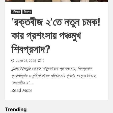
টলিপাড়া
বিনোদন
‘রক্তবীজ ২’তে নতুন চমক!
কার প্রশংসায় পঞ্চমুখ
শিবপ্রসাদ?
0
June 26, 2025
এন্টারটেইনমেন্ট ডেস্ক: উইন্ডোজের প্রযোজনায়, শিবপ্রসাদ
মুখোপাধ্যায় ও নন্দিতা রায়ের পরিচালনায় পুজোর মরসুমে ফিরছে
‘রক্তবীজ ২’...
Read More
Trending