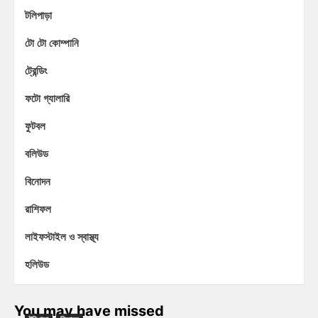
টলিপাড়া
টো টো কোম্পানি
ট্রেন্ডিং
ফটো গ্যালারি
ফুটবল
বলিউড
বিনোদন
রাশিফল
লাইফস্টাইল ও স্বাস্থ্য
হলিউড
You may have missed