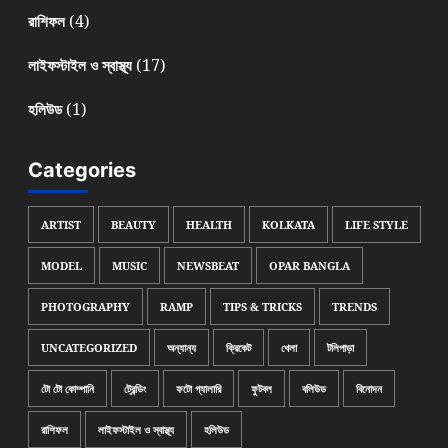
(4)
রাশিফল
(17)
লাইফস্টাইল ও স্বাস্থ্য
(1)
হলিউড
Categories
ARTIST
BEAUTY
HEALTH
KOLKATA
LIFE STYLE
MODEL
MUSIC
NEWSBEAT
OPAR BANGLA
PHOTOGRAPHY
RAMP
TIPS & TRICKS
TRENDS
UNCATEGORIZED
অন্যান্য
ক্রিকেট
খেলা
টলিপাড়া
টো টো কোম্পানি
ট্রেন্ডিং
ফটো গ্যালারি
ফুটবল
বলিউড
বিনোদন
রাশিফল
লাইফস্টাইল ও স্বাস্থ্য
হলিউড