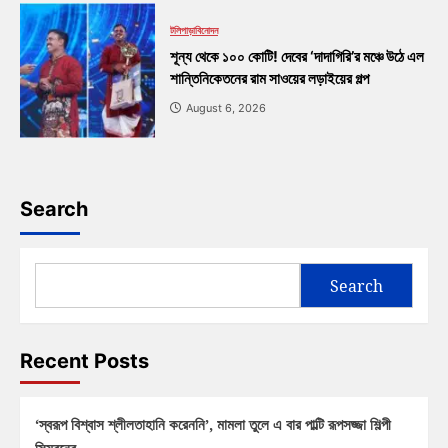
টলিপাড়া
বিনোদন
শূন্য থেকে ১০০ কোটি! দেবের ‘দাদাগিরি’র মঞ্চে উঠে এল
শান্তিনিকেতনের রাম সাওয়ের লড়াইয়ের গল্প
August 6, 2026
Search
Search
Recent Posts
‘স্বরূপ বিশ্বাস শ্লীলতাহানি করেননি’, মামলা তুলে এ বার পাল্টি রূপসজ্জা শিল্পী