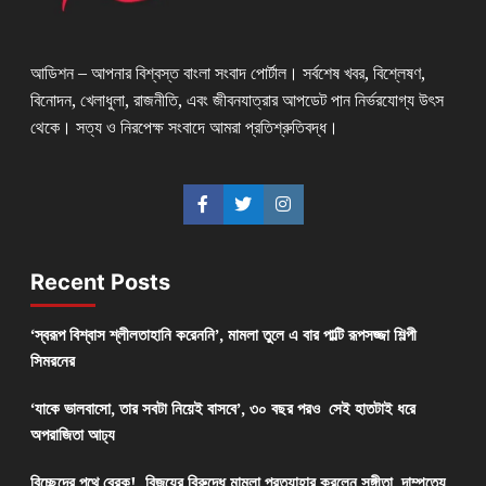
আডিশন – আপনার বিশ্বস্ত বাংলা সংবাদ পোর্টাল। সর্বশেষ খবর, বিশ্লেষণ,
বিনোদন, খেলাধুলা, রাজনীতি, এবং জীবনযাত্রার আপডেট পান নির্ভরযোগ্য উৎস
থেকে। সত্য ও নিরপেক্ষ সংবাদে আমরা প্রতিশ্রুতিবদ্ধ।
Recent Posts
‘স্বরূপ বিশ্বাস শ্লীলতাহানি করেননি’, মামলা তুলে এ বার পাল্টি রূপসজ্জা শিল্পী
সিমরনের
‘যাকে ভালবাসো, তার সবটা নিয়েই বাসবে’, ৩০ বছর পরও সেই হাতটাই ধরে
অপরাজিতা আঢ্য
বিচ্ছেদের পথে ব্রেক! বিজয়ের বিরুদ্ধে মামলা প্রত্যাহার করলেন সঙ্গীতা, দাম্পত্যে