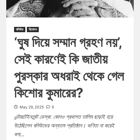
বলিউড
বিনোদন
‘ঘুষ দিয়ে সম্মান গ্রহণ নয়’,
সেই কারণেই কি জাতীয়
পুরস্কার অধরাই থেকে গেল
কিশোর কুমারের?
0
May 29, 2025
এন্টারটেইনমেন্ট ডেস্ক: কোনও প্রথাগত তালিম ছাড়াই হয়ে
উঠেছিলেন বলিউডের অন্যতম প্রতিষ্ঠান। ভণিতা না করেই
বলা...