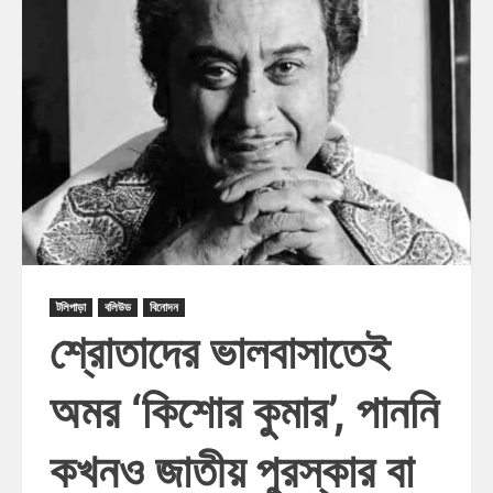
টলিপাড়া
বলিউড
বিনোদন
শ্রোতাদের ভালবাসাতেই
অমর ‘কিশোর কুমার’, পাননি
কখনও জাতীয় পুরস্কার বা