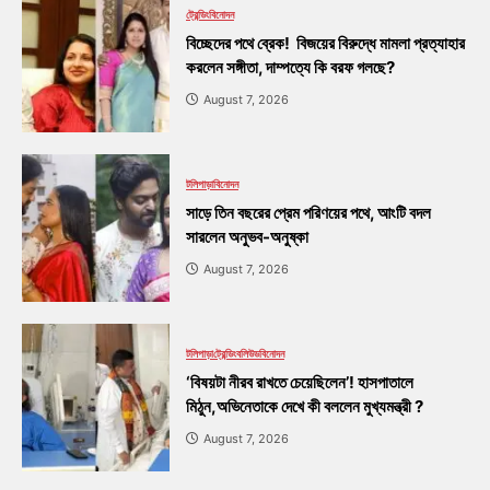
ট্রেন্ডিং
বিনোদন
বিচ্ছেদের পথে ব্রেক! বিজয়ের বিরুদ্ধে মামলা প্রত্যাহার
করলেন সঙ্গীতা, দাম্পত্যে কি বরফ গলছে?
August 7, 2026
টলিপাড়া
বিনোদন
সাড়ে তিন বছরের প্রেম পরিণয়ের পথে, আংটি বদল
সারলেন অনুভব-অনুষ্কা
August 7, 2026
টলিপাড়া
ট্রেন্ডিং
বলিউড
বিনোদন
‘বিষয়টা নীরব রাখতে চেয়েছিলেন’! হাসপাতালে
মিঠুন,অভিনেতাকে দেখে কী বললেন মুখ্যমন্ত্রী ?
August 7, 2026