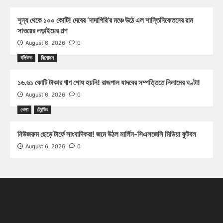
শূন্য থেকে ১০০ কোটি! দেবের ‘দাদাগিরি’র মঞ্চে উঠে এল শান্তিনিকেতনের রাম
সাওয়ের লড়াইয়ের গল্প
August 6, 2026
0
বলিউড
বিনোদন
১৬.৬১ কোটি টাকার ঋণ শোধ হয়নি! রাজপাল যাদবের সম্পত্তিতে নিলামের ঘণ্টা!
August 6, 2026
0
খেলা
ট্রেন্ডিং
নিউজরুম ছেড়ে টার্ফে সাংবাদিকরা! জমে উঠল মার্লিন-সিএসজেসি মিডিয়া ফুটবল
August 6, 2026
0