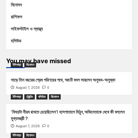
বিনোদন
রাশিফল
লাইফস্টাইল ও স্বাস্থ্য
হলিউড
You may have missed
টলিপাড়া
বিনোদন
সাড়ে তিন বছরের প্রেম পরিণয়ের পথে, আংটি বদল সারলেন অনুভব-অনুষ্কা
August 7, 2026
0
টলিপাড়া
ট্রেন্ডিং
বলিউড
বিনোদন
‘বিষয়টা নীরব রাখতে চেয়েছিলেন’! হাসপাতালে মিঠুন,অভিনেতাকে দেখে কী বললেন
মুখ্যমন্ত্রী ?
August 7, 2026
0
টলিপাড়া
বিনোদন