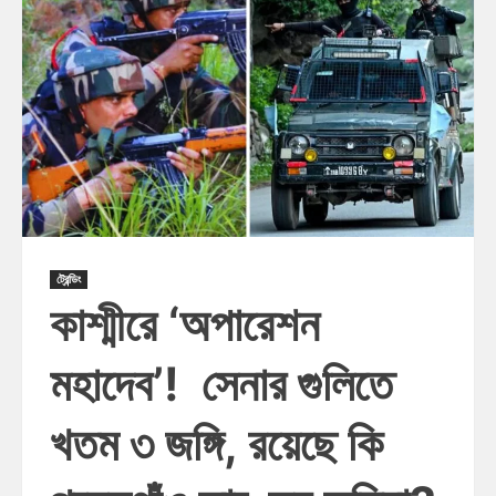
ট্রেন্ডিং
কাশ্মীরে ‘অপারেশন
মহাদেব’! সেনার গুলিতে
খতম ৩ জঙ্গি, রয়েছে কি