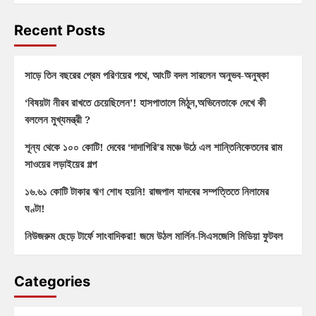
Recent Posts
সাড়ে তিন বছরের প্রেম পরিণয়ের পথে, আংটি বদল সারলেন অনুভব-অনুষ্কা
‘বিষয়টা নীরব রাখতে চেয়েছিলেন’! হাসপাতালে মিঠুন,অভিনেতাকে দেখে কী
বললেন মুখ্যমন্ত্রী ?
শূন্য থেকে ১০০ কোটি! দেবের ‘দাদাগিরি’র মঞ্চে উঠে এল শান্তিনিকেতনের রাম
সাওয়ের লড়াইয়ের গল্প
১৬.৬১ কোটি টাকার ঋণ শোধ হয়নি! রাজপাল যাদবের সম্পত্তিতে নিলামের
ঘণ্টা!
নিউজরুম ছেড়ে টার্ফে সাংবাদিকরা! জমে উঠল মার্লিন-সিএসজেসি মিডিয়া ফুটবল
Categories