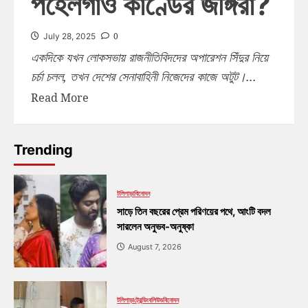
পহেলগাঁও কাণ্ডের জঙ্গিরা?
0
July 28, 2025
একদিকে যখন লোকসভায় রাজনীতিবিদদের অপারেশন সিঁদুর নিয়ে
চর্চা চলল, তখন দেশের সেনাবাহিনী নিজেদের কাজে অটুট।...
Read More
Trending
টলিপাড়া
বিনোদন
সাড়ে তিন বছরের প্রেম পরিণয়ের পথে, আংটি বদল
সারলেন অনুভব-অনুষ্কা
August 7, 2026
টলিপাড়া
ট্রেন্ডিং
বলিউড
বিনোদন