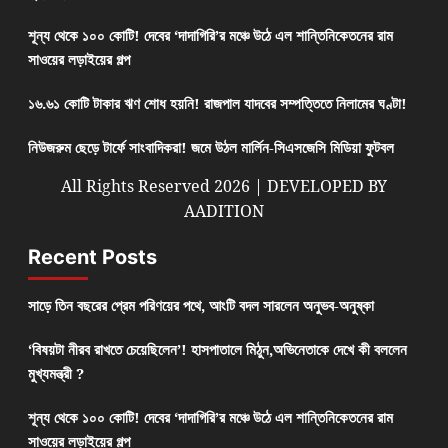
শূন্য থেকে ১০০ কোটি! দেবের ‘দাদাগিরি’র মঞ্চে উঠে এল শান্তিনিকেতনের রাম
সাওয়ের লড়াইয়ের গল্প
১৬.৬১ কোটি টাকার ঋণ শোধ হয়নি! রাজপাল যাদবের সম্পত্তিতে নিলামের ঘণ্টা!
নিউজরুম ছেড়ে টার্ফে সাংবাদিকরা! জমে উঠল মার্লিন-সিএসজেসি মিডিয়া ফুটবল
All Rights Reserved 2026 | DEVELOPED BY
AADITION
Recent Posts
সাড়ে তিন বছরের প্রেম পরিণয়ের পথে, আংটি বদল সারলেন অনুভব-অনুষ্কা
‘বিষয়টা নীরব রাখতে চেয়েছিলেন’! হাসপাতালে মিঠুন,অভিনেতাকে দেখে কী বললেন
মুখ্যমন্ত্রী ?
শূন্য থেকে ১০০ কোটি! দেবের ‘দাদাগিরি’র মঞ্চে উঠে এল শান্তিনিকেতনের রাম
সাওয়ের লড়াইয়ের গল্প