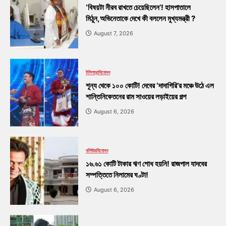
‘বিষয়টা নীরব রাখতে চেয়েছিলেন’! হাসপাতালে
মিঠুন,অভিনেতাকে দেখে কী বললেন মুখ্যমন্ত্রী ?
August 7, 2026
টলিপাড়া
বিনোদন
শূন্য থেকে ১০০ কোটি! দেবের ‘দাদাগিরি’র মঞ্চে উঠে এল
শান্তিনিকেতনের রাম সাওয়ের লড়াইয়ের গল্প
August 6, 2026
বলিউড
বিনোদন
১৬.৬১ কোটি টাকার ঋণ শোধ হয়নি! রাজপাল যাদবের
সম্পত্তিতে নিলামের ঘণ্টা!
August 6, 2026