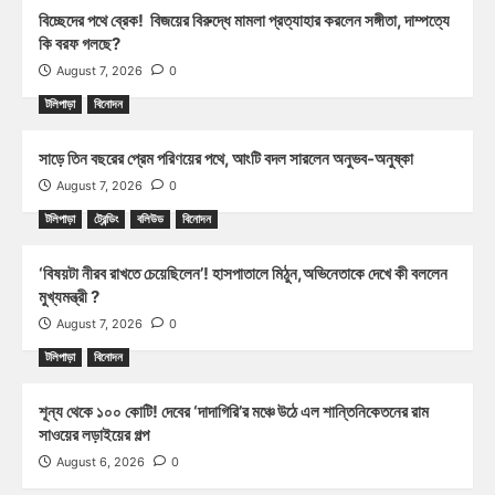
বিচ্ছেদের পথে ব্রেক! বিজয়ের বিরুদ্ধে মামলা প্রত্যাহার করলেন সঙ্গীতা, দাম্পত্যে
কি বরফ গলছে?
August 7, 2026
0
টলিপাড়া
বিনোদন
সাড়ে তিন বছরের প্রেম পরিণয়ের পথে, আংটি বদল সারলেন অনুভব-অনুষ্কা
August 7, 2026
0
টলিপাড়া
ট্রেন্ডিং
বলিউড
বিনোদন
‘বিষয়টা নীরব রাখতে চেয়েছিলেন’! হাসপাতালে মিঠুন,অভিনেতাকে দেখে কী বললেন
মুখ্যমন্ত্রী ?
August 7, 2026
0
টলিপাড়া
বিনোদন
শূন্য থেকে ১০০ কোটি! দেবের ‘দাদাগিরি’র মঞ্চে উঠে এল শান্তিনিকেতনের রাম
সাওয়ের লড়াইয়ের গল্প
August 6, 2026
0