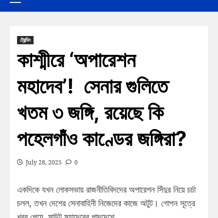
ট্রেন্ডিং
কাশ্মীরে ‘অপারেশন
মহাদেব’! সেনার গুলিতে
খতম ৩ জঙ্গি, রয়েছে কি
পহেলগাঁও কাণ্ডের জঙ্গিরা?
July 28, 2025
0
একদিকে যখন লোকসভায় রাজনীতিবিদদের অপারেশন সিঁদুর নিয়ে চর্চা
চলল, তখন দেশের সেনাবাহিনী নিজেদের কাজে অটুট। গোপন সূত্রে
খবর পেয়ে, মাউন্ট মহাদেবের পাদদেশে