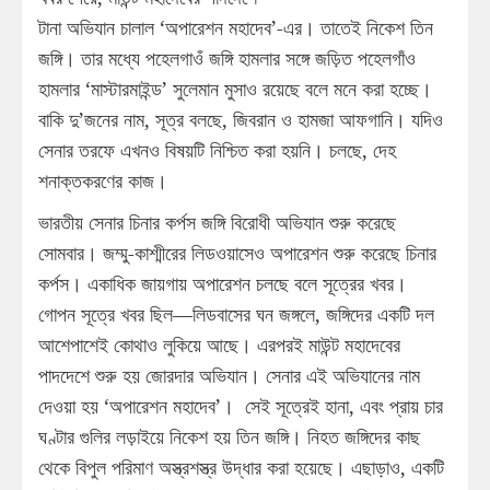
টানা অভিযান চালাল ‘অপারেশন মহাদেব’-এর। তাতেই নিকেশ তিন
জঙ্গি। তার মধ্যে পহেলগাওঁ জঙ্গি হামলার সঙ্গে জড়িত পহেলগাঁও
হামলার ‘মাস্টারমাইন্ড’ সুলেমান মুসাও রয়েছে বলে মনে করা হচ্ছে।
বাকি দু’জনের নাম, সূত্র বলছে, জিবরান ও হামজা আফগানি। যদিও
সেনার তরফে এখনও বিষয়টি নিশ্চিত করা হয়নি। চলছে, দেহ
শনাক্তকরণের কাজ।
ভারতীয় সেনার চিনার কর্পস জঙ্গি বিরোধী অভিযান শুরু করেছে
সোমবার। জম্মু-কাশ্মীরের লিডওয়াসেও অপারেশন শুরু করেছে চিনার
কর্পস। একাধিক জায়গায় অপারেশন চলছে বলে সূত্রের খবর।
গোপন সূত্রে খবর ছিল—লিডবাসের ঘন জঙ্গলে, জঙ্গিদের একটি দল
আশেপাশেই কোথাও লুকিয়ে আছে। এরপরই মাউন্ট মহাদেবের
পাদদেশে শুরু হয় জোরদার অভিযান। সেনার এই অভিযানের নাম
দেওয়া হয় ‘অপারেশন মহাদেব’। সেই সূত্রেই হানা, এবং প্রায় চার
ঘণ্টার গুলির লড়াইয়ে নিকেশ হয় তিন জঙ্গি। নিহত জঙ্গিদের কাছ
থেকে বিপুল পরিমাণ অস্ত্রশস্ত্র উদ্ধার করা হয়েছে। এছাড়াও, একটি