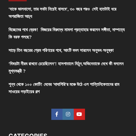
‘যাকে ভালবাসো, তার সবটা নিয়েই বাসবে’, ৩০ বছর পরও সেই হাতটাই ধরে
অপরাজিতা আঢ্য
বিচ্ছেদের পথে ব্রেক! বিজয়ের বিরুদ্ধে মামলা প্রত্যাহার করলেন সঙ্গীতা, দাম্পত্যে
কি বরফ গলছে?
সাড়ে তিন বছরের প্রেম পরিণয়ের পথে, আংটি বদল সারলেন অনুভব-অনুষ্কা
‘বিষয়টা নীরব রাখতে চেয়েছিলেন’! হাসপাতালে মিঠুন,অভিনেতাকে দেখে কী বললেন
মুখ্যমন্ত্রী ?
শূন্য থেকে ১০০ কোটি! দেবের ‘দাদাগিরি’র মঞ্চে উঠে এল শান্তিনিকেতনের রাম
সাওয়ের লড়াইয়ের গল্প
CATEGORIES