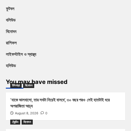
ফুটবল
বলিউড
বিনোদন
রাশিফল
লাইফস্টাইল ও স্বাস্থ্য
হলিউড
You may have missed
টলিপাড়া
বিনোদন
‘যাকে ভালবাসো, তার সবটা নিয়েই বাসবে’, ৩০ বছর পরও সেই হাতটাই ধরে
অপরাজিতা আঢ্য
August 8, 2026
0
ট্রেন্ডিং
বিনোদন