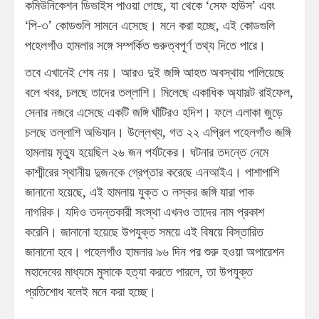
কমিউনিকেশন ডিভাইস পাওয়া গেছে, যা থেকে ‘সেফ হাউস’ এবং
‘পি-৩’ কোডগুলি সামনে এসেছে। মনে করা হচ্ছে, এই কোডগুলি
পহেলগাঁও হামলার সঙ্গে সম্পর্কিত গুরুত্বপূর্ণ তথ্য দিতে পারে।
তবে এখানেই শেষ নয়। আরও দুই জঙ্গি আহত অবস্থায় পালিয়েছে
বলে খবর, চলছে তাদের তল্লাশি। মিলেছে একাধিক অ্যাসল্ট রাইফেল,
সেনার নজরে এসেছে একটি জঙ্গি ঘাঁটিরও হদিশ। ফলে এলাকা জুড়ে
চলছে তল্লাশি অভিযান। উল্লেখ্য, গত ২২ এপ্রিল পহেলগাঁও জঙ্গি
হামলায় মৃত্যু হয়েছিল ২৬ জন পর্যটকের। ঘটনার তদন্তে নেমে
কাশ্মীরের স্থানীয় দুজনকে গ্রেপ্তার করেছে এনআইএ। পাশাপাশি
জানানো হয়েছে, এই হামলায় যুক্ত ৩ লস্কর জঙ্গি যারা পাক
নাগরিক। যদিও তদন্তকারী সংস্থা এখনও তাদের নাম প্রকাশ
করেনি। জানানো হয়েছে উপযুক্ত সময়ে এই বিষয়ে বিস্তারিত
জানানো হবে। পহেলগাঁও হামলার ৯৬ দিন পর শুরু হওয়া অপারেশন
মহাদেবের মাধ্যমে মুসাকে হত্যা করতে পারলে, তা উপযুক্ত
প্রতিশোধ বলেই মনে করা হচ্ছে।