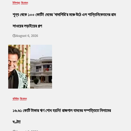
টলিপাড়া
বিনোদন
শূন্য থেকে ১০০ কোটি! দেবের ‘দাদাগিরি’র মঞ্চে উঠে এল শান্তিনিকেতনের রাম
সাওয়ের লড়াইয়ের গল্প
August 6, 2026
বলিউড
বিনোদন
১৬.৬১ কোটি টাকার ঋণ শোধ হয়নি! রাজপাল যাদবের সম্পত্তিতে নিলামের
ঘণ্টা!