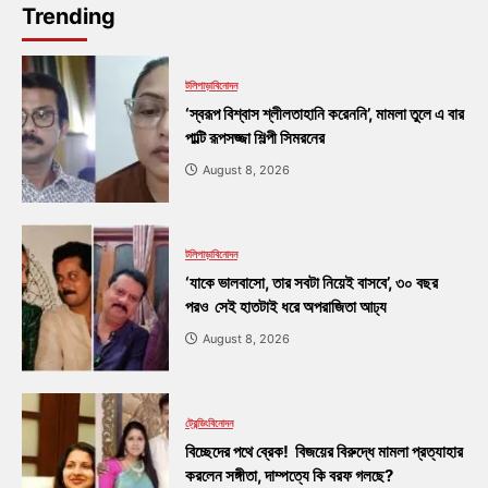
Trending
টলিপাড়া
বিনোদন
‘স্বরূপ বিশ্বাস শ্লীলতাহানি করেননি’, মামলা তুলে এ বার
পাল্টি রূপসজ্জা শিল্পী সিমরনের
August 8, 2026
টলিপাড়া
বিনোদন
‘যাকে ভালবাসো, তার সবটা নিয়েই বাসবে’, ৩০ বছর
পরও সেই হাতটাই ধরে অপরাজিতা আঢ্য
August 8, 2026
ট্রেন্ডিং
বিনোদন
বিচ্ছেদের পথে ব্রেক! বিজয়ের বিরুদ্ধে মামলা প্রত্যাহার
করলেন সঙ্গীতা, দাম্পত্যে কি বরফ গলছে?