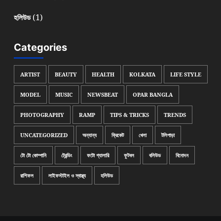
(1)
হলিউড
Categories
ARTIST
BEAUTY
HEALTH
KOLKATA
LIFE STYLE
MODEL
MUSIC
NEWSBEAT
OPAR BANGLA
PHOTOGRAPHY
RAMP
TIPS & TRICKS
TRENDS
UNCATEGORIZED
অন্যান্য
ক্রিকেট
খেলা
টলিপাড়া
টো টো কোম্পানি
ট্রেন্ডিং
ফটো গ্যালারি
ফুটবল
বলিউড
বিনোদন
রাশিফল
লাইফস্টাইল ও স্বাস্থ্য
হলিউড