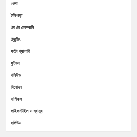
খেলা
টলিপাড়া
টো টো কোম্পানি
ট্রেন্ডিং
ফটো গ্যালারি
ফুটবল
বলিউড
বিনোদন
রাশিফল
লাইফস্টাইল ও স্বাস্থ্য
হলিউড