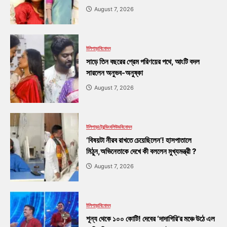
August 7, 2026
টলিপাড়া
বিনোদন
সাড়ে তিন বছরের প্রেম পরিণয়ের পথে, আংটি বদল
সারলেন অনুভব-অনুষ্কা
August 7, 2026
টলিপাড়া
ট্রেন্ডিং
বলিউড
বিনোদন
‘বিষয়টা নীরব রাখতে চেয়েছিলেন’! হাসপাতালে
মিঠুন,অভিনেতাকে দেখে কী বললেন মুখ্যমন্ত্রী ?
August 7, 2026
টলিপাড়া
বিনোদন
শূন্য থেকে ১০০ কোটি! দেবের ‘দাদাগিরি’র মঞ্চে উঠে এল