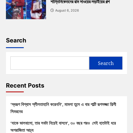
শান্তিনিকেতনের রাম সাওয়ের লড়াইয়ের গল্প
August 6, 2026
Search
Search
Recent Posts
‘স্বরূপ বিশ্বাস শ্লীলতাহানি করেননি’, মামলা তুলে এ বার পাল্টি রূপসজ্জা শিল্পী
সিমরনের
‘যাকে ভালবাসো, তার সবটা নিয়েই বাসবে’, ৩০ বছর পরও সেই হাতটাই ধরে
অপরাজিতা আঢ্য