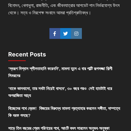
বিনোদন, খেলাধুলা, রাজনীতি, এবং জীবনযাত্রার আপডেট পান নির্ভরযোগ্য উৎস
থেকে। সত্য ও নিরপেক্ষ সংবাদে আমরা প্রতিশ্রুতিবদ্ধ।
Recent Posts
‘স্বরূপ বিশ্বাস শ্লীলতাহানি করেননি’, মামলা তুলে এ বার পাল্টি রূপসজ্জা শিল্পী
সিমরনের
‘যাকে ভালবাসো, তার সবটা নিয়েই বাসবে’, ৩০ বছর পরও সেই হাতটাই ধরে
অপরাজিতা আঢ্য
বিচ্ছেদের পথে ব্রেক! বিজয়ের বিরুদ্ধে মামলা প্রত্যাহার করলেন সঙ্গীতা, দাম্পত্যে
কি বরফ গলছে?
সাড়ে তিন বছরের প্রেম পরিণয়ের পথে, আংটি বদল সারলেন অনুভব-অনুষ্কা