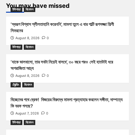
You may have missed
টলিপাড়া
বিনোদন
‘স্বরূপ বিশ্বাস শ্লীলতাহানি করেননি’, মামলা তুলে এ বার পাল্টি রূপসজ্জা শিল্পী
সিমরনের
August 8, 2026
0
টলিপাড়া
বিনোদন
‘যাকে ভালবাসো, তার সবটা নিয়েই বাসবে’, ৩০ বছর পরও সেই হাতটাই ধরে
অপরাজিতা আঢ্য
August 8, 2026
0
ট্রেন্ডিং
বিনোদন
বিচ্ছেদের পথে ব্রেক! বিজয়ের বিরুদ্ধে মামলা প্রত্যাহার করলেন সঙ্গীতা, দাম্পত্যে
কি বরফ গলছে?
August 7, 2026
0
টলিপাড়া
বিনোদন