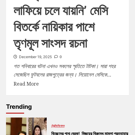
লাফিয়ে চলে যায়নি’ মেসি
বিতর্কে নায়িকার পাশে
তৃণমূল সাংসদ রচনা
0
December 19, 2025
গত শনিবারের ঘটনা এখনও সকলের স্মৃতিতে টাটকা। সারা শহর
সেজেছিল ফুটবলের রাজপুত্রের জন্য। লিয়োনেল মেসিকে...
Read More
Trending
ট্রেন্ডিং
বিনোদন
বিচ্ছেদের পথে ব্রেক! বিজয়ের বিরুদ্ধে মামলা প্রত্যাহার