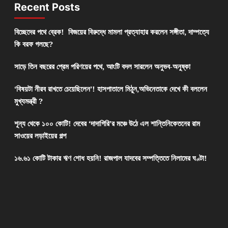
Recent Posts
বিচ্ছেদের পথে ব্রেক! বিজয়ের বিরুদ্ধে মামলা প্রত্যাহার করলেন সঙ্গীতা, দাম্পত্যে
কি বরফ গলছে?
সাড়ে তিন বছরের প্রেম পরিণয়ের পথে, আংটি বদল সারলেন অনুভব-অনুষ্কা
‘বিষয়টা নীরব রাখতে চেয়েছিলেন’! হাসপাতালে মিঠুন,অভিনেতাকে দেখে কী বললেন
মুখ্যমন্ত্রী ?
শূন্য থেকে ১০০ কোটি! দেবের ‘দাদাগিরি’র মঞ্চে উঠে এল শান্তিনিকেতনের রাম
সাওয়ের লড়াইয়ের গল্প
১৬.৬১ কোটি টাকার ঋণ শোধ হয়নি! রাজপাল যাদবের সম্পত্তিতে নিলামের ঘণ্টা!