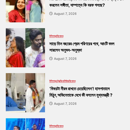
করলেন সঙ্গীতা, দাম্পত্যে কি বরফ গলছে?
August 7, 2026
টলিপাড়া
বিনোদন
সাড়ে তিন বছরের প্রেম পরিণয়ের পথে, আংটি বদল
সারলেন অনুভব-অনুষ্কা
August 7, 2026
টলিপাড়া
ট্রেন্ডিং
বলিউড
বিনোদন
‘বিষয়টা নীরব রাখতে চেয়েছিলেন’! হাসপাতালে
মিঠুন,অভিনেতাকে দেখে কী বললেন মুখ্যমন্ত্রী ?
August 7, 2026
টলিপাড়া
বিনোদন