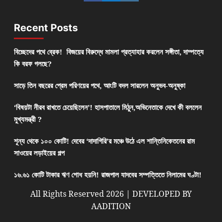
Recent Posts
বিচ্ছেদের পথে ব্রেক! বিজয়ের বিরুদ্ধে মামলা প্রত্যাহার করলেন সঙ্গীতা, দাম্পত্যে
কি বরফ গলছে?
সাড়ে তিন বছরের প্রেম পরিণয়ের পথে, আংটি বদল সারলেন অনুভব-অনুষ্কা
‘বিষয়টা নীরব রাখতে চেয়েছিলেন’! হাসপাতালে মিঠুন,অভিনেতাকে দেখে কী বললেন
মুখ্যমন্ত্রী ?
শূন্য থেকে ১০০ কোটি! দেবের ‘দাদাগিরি’র মঞ্চে উঠে এল শান্তিনিকেতনের রাম
সাওয়ের লড়াইয়ের গল্প
১৬.৬১ কোটি টাকার ঋণ শোধ হয়নি! রাজপাল যাদবের সম্পত্তিতে নিলামের ঘণ্টা!
All Rights Reserved 2026 | DEVELOPED BY
AADITION