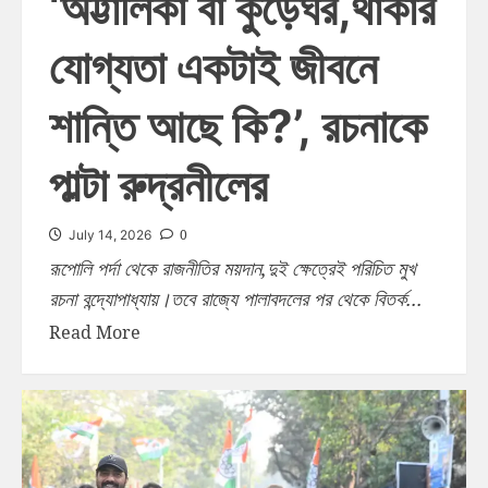
‘অট্টালিকা বা কুঁড়েঘর,থাকার
যোগ্যতা একটাই জীবনে
শান্তি আছে কি?’, রচনাকে
পাল্টা রুদ্রনীলের
0
July 14, 2026
রূপোলি পর্দা থেকে রাজনীতির ময়দান,দুই ক্ষেত্রেই পরিচিত মুখ
রচনা বন্দ্যোপাধ্যায়।তবে রাজ্যে পালাবদলের পর থেকে বিতর্ক...
Read More