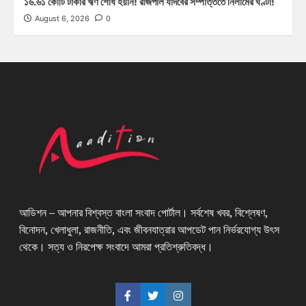
১৬.৬১ কোটি টাকার ঋণ শোধ হয়নি! রাজপাল যাদবের সম্পত্তিতে নিলামের ঘণ্টা!
August 6, 2026
0
আডিশন – আপনার বিশ্বস্ত বাংলা সংবাদ পোর্টাল। সর্বশেষ খবর, বিশ্লেষণ,
বিনোদন, খেলাধুলা, রাজনীতি, এবং জীবনযাত্রার আপডেট পান নির্ভরযোগ্য উৎস
থেকে। সত্য ও নিরপেক্ষ সংবাদে আমরা প্রতিশ্রুতিবদ্ধ।