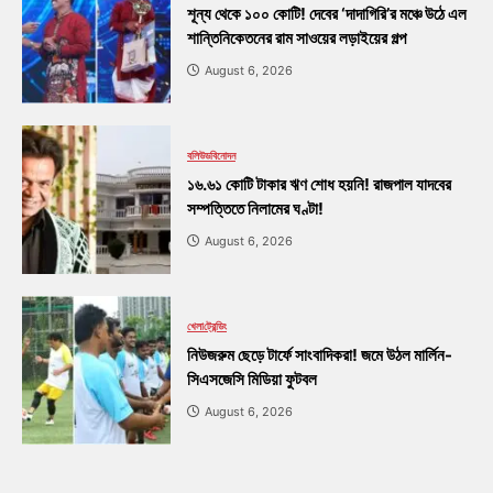
শূন্য থেকে ১০০ কোটি! দেবের ‘দাদাগিরি’র মঞ্চে উঠে এল
শান্তিনিকেতনের রাম সাওয়ের লড়াইয়ের গল্প
August 6, 2026
বলিউড
বিনোদন
১৬.৬১ কোটি টাকার ঋণ শোধ হয়নি! রাজপাল যাদবের
সম্পত্তিতে নিলামের ঘণ্টা!
August 6, 2026
খেলা
ট্রেন্ডিং
নিউজরুম ছেড়ে টার্ফে সাংবাদিকরা! জমে উঠল মার্লিন-
সিএসজেসি মিডিয়া ফুটবল
August 6, 2026