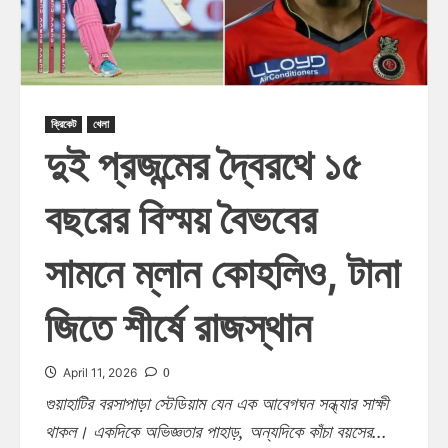
ক্রিকেট
খেলা
দুই প্রজন্মের দ্বৈরথে ১৫
বছরের বিস্ময় বৈভবের
সামনে ম্লান কোহলিও, টানা
জিতে শীর্ষে রাজস্থান
0
April 11, 2026
গুয়াহাটির বরসাপাড়া স্টেডিয়াম যেন এক আবেগঘন সন্ধ্যার সাক্ষী
থাকল। একদিকে অভিজ্ঞতার পাহাড়, অন্যদিকে কাঁচা বয়সের...