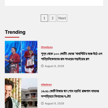
1
2
Next
Trending
টলিপাড়া
বিনোদন
শূন্য থেকে ১০০ কোটি! দেবের ‘দাদাগিরি’র মঞ্চে উঠে এল
শান্তিনিকেতনের রাম সাওয়ের লড়াইয়ের গল্প
August 6, 2026
বলিউড
বিনোদন
১৬.৬১ কোটি টাকার ঋণ শোধ হয়নি! রাজপাল যাদবের
সম্পত্তিতে নিলামের ঘণ্টা!
August 6, 2026