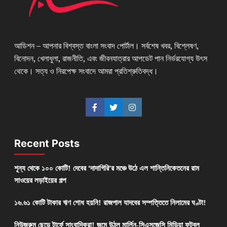
আডিশন – আপনার বিশ্বস্ত বাংলা সংবাদ পোর্টাল। সর্বশেষ খবর, বিশ্লেষণ,
বিনোদন, খেলাধুলা, রাজনীতি, এবং জীবনযাত্রার আপডেট পান নির্ভরযোগ্য উৎস
থেকে। সত্য ও নিরপেক্ষ সংবাদে আমরা প্রতিশ্রুতিবদ্ধ।
Recent Posts
শূন্য থেকে ১০০ কোটি! দেবের ‘দাদাগিরি’র মঞ্চে উঠে এল শান্তিনিকেতনের রাম
সাওয়ের লড়াইয়ের গল্প
১৬.৬১ কোটি টাকার ঋণ শোধ হয়নি! রাজপাল যাদবের সম্পত্তিতে নিলামের ঘণ্টা!
নিউজরুম ছেড়ে টার্ফে সাংবাদিকরা! জমে উঠল মার্লিন-সিএসজেসি মিডিয়া ফুটবল