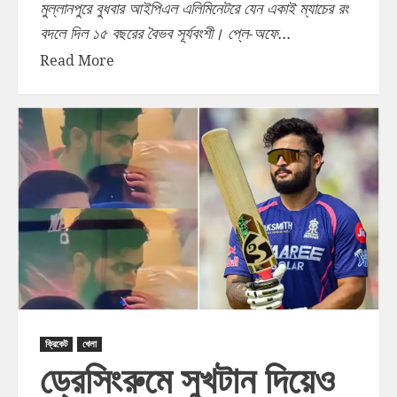
মুল্লানপুরে বুধবার আইপিএল এলিমিনেটরে যেন একাই ম্যাচের রং
বদলে দিল ১৫ বছরের বৈভব সূর্যবংশী। প্লে-অফে...
Read More
ক্রিকেট
খেলা
ড্রেসিংরুমে সুখটান দিয়েও