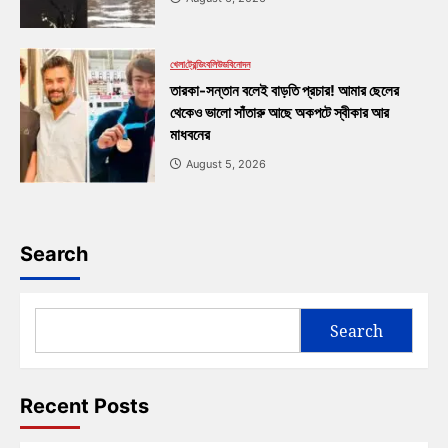
খেলা
ট্রেন্ডিং
বলিউড
বিনোদন
তারকা-সন্তান বলেই বাড়তি প্রচার! আমার ছেলের
থেকেও ভালো সাঁতারু আছে অকপটে স্বীকার আর
মাধবনের
August 5, 2026
Search
Search
Recent Posts