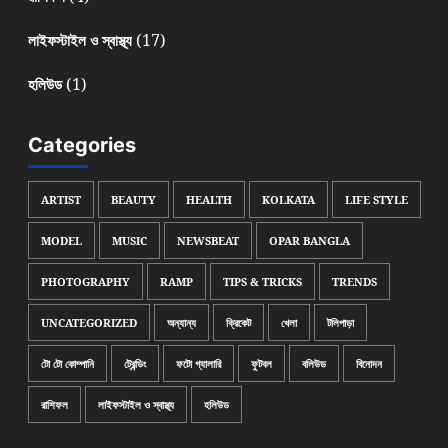
(17)
লাইফস্টাইল ও স্বাস্থ্য
(1)
হলিউড
Categories
ARTIST
BEAUTY
HEALTH
KOLKATA
LIFE STYLE
MODEL
MUSIC
NEWSBEAT
OPAR BANGLA
PHOTOGRAPHY
RAMP
TIPS & TRICKS
TRENDS
UNCATEGORIZED
অন্যান্য
ক্রিকেট
খেলা
টলিপাড়া
টো টো কোম্পানি
ট্রেন্ডিং
ফটো গ্যালারি
ফুটবল
বলিউড
বিনোদন
রাশিফল
লাইফস্টাইল ও স্বাস্থ্য
হলিউড