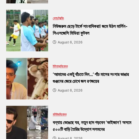
খেলা
ট্রেন্ডিং
নিউজরুম ছেড়ে টার্ফে সাংবাদিকরা! জমে উঠল মার্লিন-
সিএসজেসি মিডিয়া ফুটবল
August 6, 2026
টলিপাড়া
বিনোদন
‘আমাদের একটু বাঁচতে দিন…’ পাঁচ মাসের সংসার ভাঙার
গুঞ্জনের জেরে চোখে জল রণজয়ের
August 6, 2026
বলিউড
বিনোদন
বন্যায় ভেঙেছে ঘর, নতুন ছাদ গড়বেন ‘ভাইজান’! অসমে
৫০০টি বাড়ি তৈরির উদ্যোগ সলমনের
August 6, 2026