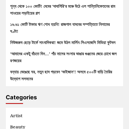
শূন্য থেকে ১০০ কোটি! দেবের ‘দাদাগিরি’র মঞ্চে উঠে এল শান্তিনিকেতনের রাম
সাওয়ের লড়াইয়ের গল্প
১৬.৬১ কোটি টাকার ঋণ শোধ হয়নি! রাজপাল যাদবের সম্পত্তিতে নিলামের
ঘণ্টা!
নিউজরুম ছেড়ে টার্ফে সাংবাদিকরা! জমে উঠল মার্লিন-সিএসজেসি মিডিয়া ফুটবল
‘আমাদের একটু বাঁচতে দিন…’ পাঁচ মাসের সংসার ভাঙার গুঞ্জনের জেরে চোখে জল
রণজয়ের
বন্যায় ভেঙেছে ঘর, নতুন ছাদ গড়বেন ‘ভাইজান’! অসমে ৫০০টি বাড়ি তৈরির
উদ্যোগ সলমনের
Categories
Artist
Beauty