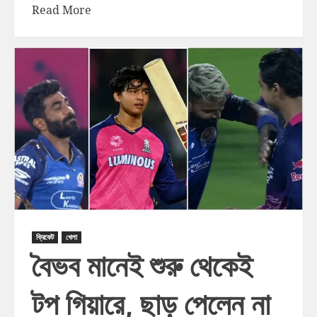
Read More
ক্রিকেট
খেলা
বৈভব মানেই শুরু থেকেই
টপ গিয়ারে, ছাড় পেলেন না