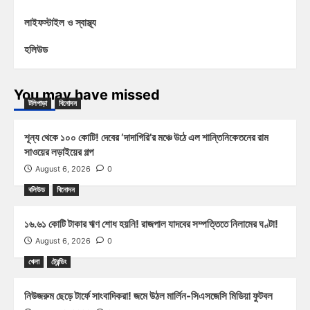
লাইফস্টাইল ও স্বাস্থ্য
হলিউড
You may have missed
টলিপাড়া
বিনোদন
শূন্য থেকে ১০০ কোটি! দেবের ‘দাদাগিরি’র মঞ্চে উঠে এল শান্তিনিকেতনের রাম
সাওয়ের লড়াইয়ের গল্প
August 6, 2026
0
বলিউড
বিনোদন
১৬.৬১ কোটি টাকার ঋণ শোধ হয়নি! রাজপাল যাদবের সম্পত্তিতে নিলামের ঘণ্টা!
August 6, 2026
0
খেলা
ট্রেন্ডিং
নিউজরুম ছেড়ে টার্ফে সাংবাদিকরা! জমে উঠল মার্লিন-সিএসজেসি মিডিয়া ফুটবল