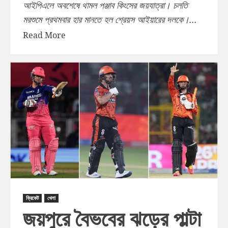
আইপিএলে অবশেষে থামল পঞ্জাব কিংসের জয়যাত্রা। চলতি
মরশুমে প্রথমবার হার মানতে হল শ্রেয়স আইয়ারের দলকে।...
Read More
ক্রিকেট
খেলা
জয়পুরে বৈভবের ঝড়ের পাল্টা