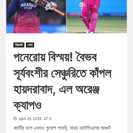
ক্রিকেট
খেলা
পনেরোয় বিস্ময়! বৈভব
সূর্যবংশীর সেঞ্চুরিতে কাঁপল
হায়দরাবাদ, এল অরেঞ্জ
ক্যাপও
0
April 25, 2026
জাতীয় দলে এখনও সুযোগ পাননি, অথচ আইপিএলের মঞ্চেই