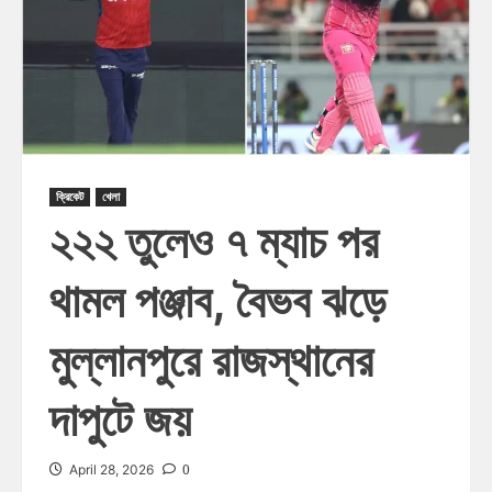
ক্রিকেট
খেলা
২২২ তুলেও ৭ ম্যাচ পর
থামল পঞ্জাব, বৈভব ঝড়ে
মুল্লানপুরে রাজস্থানের
দাপুটে জয়
0
April 28, 2026