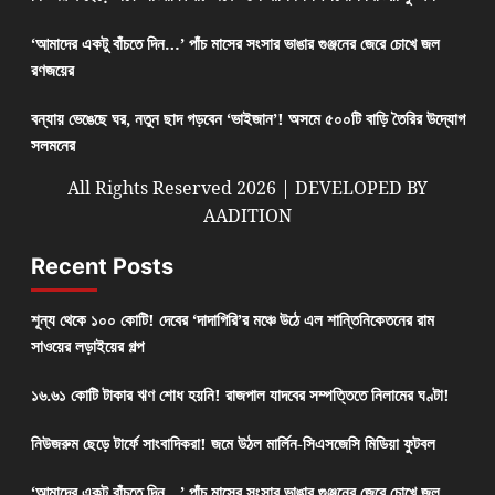
‘আমাদের একটু বাঁচতে দিন…’ পাঁচ মাসের সংসার ভাঙার গুঞ্জনের জেরে চোখে জল
রণজয়ের
বন্যায় ভেঙেছে ঘর, নতুন ছাদ গড়বেন ‘ভাইজান’! অসমে ৫০০টি বাড়ি তৈরির উদ্যোগ
সলমনের
All Rights Reserved 2026 | DEVELOPED BY
AADITION
Recent Posts
শূন্য থেকে ১০০ কোটি! দেবের ‘দাদাগিরি’র মঞ্চে উঠে এল শান্তিনিকেতনের রাম
সাওয়ের লড়াইয়ের গল্প
১৬.৬১ কোটি টাকার ঋণ শোধ হয়নি! রাজপাল যাদবের সম্পত্তিতে নিলামের ঘণ্টা!
নিউজরুম ছেড়ে টার্ফে সাংবাদিকরা! জমে উঠল মার্লিন-সিএসজেসি মিডিয়া ফুটবল
‘আমাদের একটু বাঁচতে দিন…’ পাঁচ মাসের সংসার ভাঙার গুঞ্জনের জেরে চোখে জল