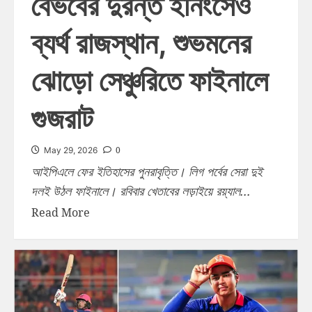
বৈভবের দুরন্ত ইনিংসেও
ব্যর্থ রাজস্থান, শুভমনের
ঝোড়ো সেঞ্চুরিতে ফাইনালে
গুজরাট
0
May 29, 2026
আইপিএলে ফের ইতিহাসের পুনরাবৃত্তি। লিগ পর্বের সেরা দুই
দলই উঠল ফাইনালে। রবিবার খেতাবের লড়াইয়ে রয়্যাল...
Read More